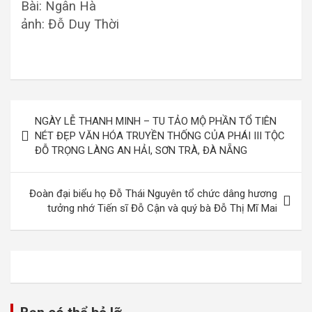
Bài: Ngân Hà
ảnh: Đỗ Duy Thời
Điều
NGÀY LỄ THANH MINH – TU TẢO MỘ PHẦN TỔ TIÊN
hướng
NÉT ĐẸP VĂN HÓA TRUYỀN THỐNG CỦA PHÁI III TỘC
ĐỖ TRỌNG LÀNG AN HẢI, SƠN TRÀ, ĐÀ NẴNG
bài
viết
Đoàn đại biểu họ Đỗ Thái Nguyên tổ chức dâng hương
tưởng nhớ Tiến sĩ Đỗ Cận và quý bà Đỗ Thị Mĩ Mai