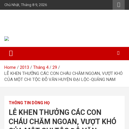
Skip
Chủ Nhật, Tháng 8 9, 2026
to
content
Họ Đỗ (Đậu) Việt Nam
The Do families of Vietnam "Kết nối dòng họ"
Home
2013
Tháng 4
29
LỄ KHEN THƯỞNG CÁC CON CHÁU CHĂM NGOAN, VƯỢT KHÓ
CỦA MỘT CHI TỘC ĐỖ VĂN HUYỆN ĐẠI LỘC-QUẢNG NAM
THÔNG TIN DÒNG HỌ
LỄ KHEN THƯỞNG CÁC CON
CHÁU CHĂM NGOAN, VƯỢT KHÓ