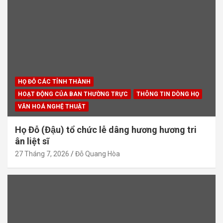
HỌ ĐỖ CÁC TỈNH THÀNH
HOẠT ĐỘNG CỦA BAN THƯỜNG TRỰC
THÔNG TIN DÒNG HỌ
VĂN HOÁ NGHỆ THUẬT
Họ Đỗ (Đậu) tổ chức lễ dâng hương hương tri
ân liệt sĩ
27 Tháng 7, 2026
Đỗ Quang Hòa