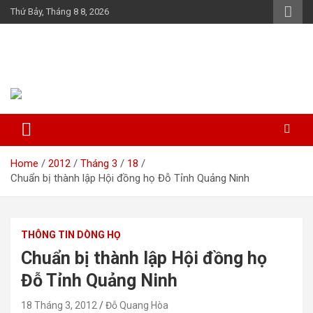
Skip
Thứ Bảy, Tháng 8 8, 2026
to
content
Họ Đỗ (Đậu) Việt Nam
The Do families of Vietnam "Kết nối dòng họ"
Home
2012
Tháng 3
18
Chuẩn bị thành lập Hội đồng họ Đỗ Tỉnh Quảng Ninh
THÔNG TIN DÒNG HỌ
Chuẩn bị thành lập Hội đồng họ
Đỗ Tỉnh Quảng Ninh
18 Tháng 3, 2012
Đỗ Quang Hòa