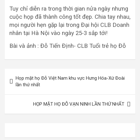
Tuy chỉ diễn ra trong thời gian nửa ngày nhưng
cuộc họp đã thành công tốt đẹp. Chia tay nhau,
mọi người hẹn gặp lại trong Đại hội CLB Doanh
nhân tại Hà Nội vào ngày 25-3 sắp tới!
Bài và ảnh : Đỗ Tiến Định- CLB Tuổi trẻ họ Đỗ
Điều
Họp mặt họ Đỗ Việt Nam khu vực Hưng Hóa-Xứ Đoài
hướng
lần thứ nhất
bài
viết
HỌP MẶT HỌ ĐỖ VẠN NINH LẦN THỨ NHẤT