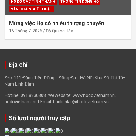
HỌ ĐỖ CÁC TỈNH THÀNH
THÔNG TIN DÒNG HỌ
VĂN HOÁ NGHỆ THUẬT
Mừng việc Họ có nhiều thượng chuyển
16 Tháng 7, 2026
Đỗ Quang Hòa
Địa chỉ
Đ/c :111 Đặng Tiến Đông - Đống Đa - Hà Nôi Khu Đô Thị Tây
Nam Linh Đàm
Hotline: 091.8830808. WeWebsite: www.hodovietnam.vn,
hodovietnam. net Email: banlienlac@hodovietnam.vn
Số lượt người truy cập