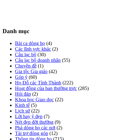
Danh mục
Bài ca dòng họ
(4)
Các lĩnh vực khác
(2)
Câu lạc bộ
(30)
Câu lạc bộ doanh nhân
(55)
Chuyên đề
(1)
Gia tộc Gia giáo
(42)
Góp ý
(60)
Họ Đỗ các Tỉnh Thành
(222)
Hoạt động của ban thường trực
(285)
Hỏi đáp
(2)
Khoa học Giao dục
(22)
Kinh tế
(5)
Lịch sử
(22)
Lời hay ý đẹp
(7)
Nét đẹp đời thường
(9)
Phả dòng họ các nơi
(2)
Tài trợ đóng góp
(12)
Thông tin dòng họ
(715)