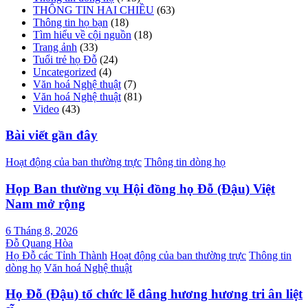
THÔNG TIN HAI CHIỀU
(63)
Thông tin họ bạn
(18)
Tìm hiểu về cội nguồn
(18)
Trang ảnh
(33)
Tuổi trẻ họ Đỗ
(24)
Uncategorized
(4)
Văn hoá Nghệ thuật
(7)
Văn hoá Nghệ thuật
(81)
Video
(43)
Bài viết gần đây
Hoạt động của ban thường trực
Thông tin dòng họ
Họp Ban thường vụ Hội đồng họ Đỗ (Đậu) Việt
Nam mở rộng
6 Tháng 8, 2026
Đỗ Quang Hòa
Họ Đỗ các Tỉnh Thành
Hoạt động của ban thường trực
Thông tin
dòng họ
Văn hoá Nghệ thuật
Họ Đỗ (Đậu) tổ chức lễ dâng hương hương tri ân liệt