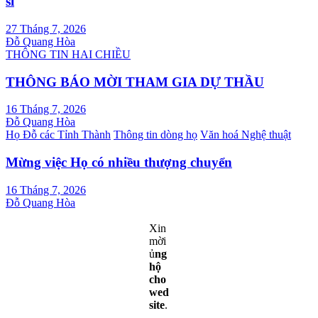
sĩ
27 Tháng 7, 2026
Đỗ Quang Hòa
THÔNG TIN HAI CHIỀU
THÔNG BÁO MỜI THAM GIA DỰ THẦU
16 Tháng 7, 2026
Đỗ Quang Hòa
Họ Đỗ các Tỉnh Thành
Thông tin dòng họ
Văn hoá Nghệ thuật
Mừng việc Họ có nhiều thượng chuyển
16 Tháng 7, 2026
Đỗ Quang Hòa
Xin
mời
ủ
ng
hộ
cho
wed
site
.