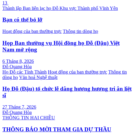
13
hướng
Thành lập Ban liên lạc họ Đỗ Khu vực Thành phố Vĩnh Yên
bài
Bạn có thể bỏ lỡ
viết
Hoạt động của ban thường trực
Thông tin dòng họ
Họp Ban thường vụ Hội đồng họ Đỗ (Đậu) Việt
Nam mở rộng
6 Tháng 8, 2026
Đỗ Quang Hòa
Họ Đỗ các Tỉnh Thành
Hoạt động của ban thường trực
Thông tin
dòng họ
Văn hoá Nghệ thuật
Họ Đỗ (Đậu) tổ chức lễ dâng hương hương tri ân liệt
sĩ
27 Tháng 7, 2026
Đỗ Quang Hòa
THÔNG TIN HAI CHIỀU
THÔNG BÁO MỜI THAM GIA DỰ THẦU