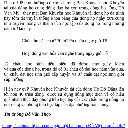
Đến dự lễ trao thưởng có các vị trong Ban Khuyến học Khuyến
tài của dòng họ cùng đông đảo bà con trong dòng họ. Ông Đỗ
Văn Mỳ, thay mặt Ban Khuyến học Khuyến tài dòng họ đã trình
bày tóm tắt truyền thống khoa bảng của dòng họ ngày xưa cũng
như truyền thống và thành tích học tập của dòng họ trong những
năm trở lại đây.
Chúc thọ các cụ từ 70 trở lên nhân ngày giỗ Tổ
Hoạt động văn hóa văn nghệ trong ngày giỗ Tổ
12 cháu học sinh tiêu biểu đã được trao giấy khen
và quà của dòng họ, trong đó có 01 cháu đỗ đại học năm vừa qua,
04 cháu đạt học sinh giỏi cấp huyện và 07 cháu đạt học sinh giỏi
cấp trường.
Hiện nay quỹ Khuyến học Khuyến tài của dòng Họ Đỗ Đăng lên
tới hơn 46 triệu đồng được sử dụng đúng mục đích và có hiệu
quả nhằm thúc đẩy phong trào học tập của các cháu trong dòng họ
nói riêng và phong trào học tập của địa phương nói chung.
Tin từ ông Đỗ Văn Thạo
Điều
Công tác chuẩn bị cho cuộc gặp mặt bà con họ Đỗ Việt nam lần thứ