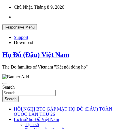
Skip
Chủ Nhật, Tháng 8 9, 2026
to
content
Responsive Menu
Support
Download
Họ Đỗ (Đậu) Việt Nam
The Do families of Vietnam "Kết nối dòng họ"
Search
Search
HỘI NGHỊ BTC GẶP MẶT HỌ ĐỖ (ĐẬU) TOÀN
QUỐC LẦN THỨ 26
Lịch sử họ Đỗ Việt Nam
Lịch sử