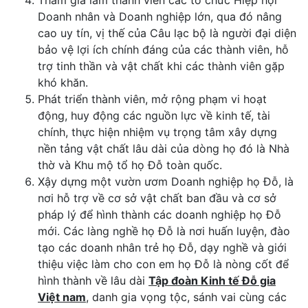
Doanh nhân và Doanh nghiệp lớn, qua đó nâng
cao uy tín, vị thế của Câu lạc bộ là người đại diện
bảo vệ lợi ích chính đáng của các thành viên, hỗ
trợ tinh thần và vật chất khi các thành viên gặp
khó khăn.
Phát triển thành viên, mở rộng phạm vi hoạt
động, huy động các nguồn lực về kinh tế, tài
chính, thực hiện nhiệm vụ trọng tâm xây dựng
nền tảng vật chất lâu dài của dòng họ đó là Nhà
thờ và Khu mộ tổ họ Đỗ toàn quốc.
Xậy dựng một vườn ươm Doanh nghiệp họ Đỗ, là
nơi hỗ trợ về cơ sở vật chất ban đầu và cơ sở
pháp lý để hình thành các doanh nghiệp họ Đỗ
mới. Các làng nghề họ Đỗ là nơi huấn luyện, đào
tạo các doanh nhân trẻ họ Đỗ, dạy nghề và giới
thiệu việc làm cho con em họ Đỗ là nòng cốt để
hình thành về lâu dài
Tập đoàn Kinh tế Đỗ gia
Việt nam
, danh gia vọng tộc, sánh vai cùng các