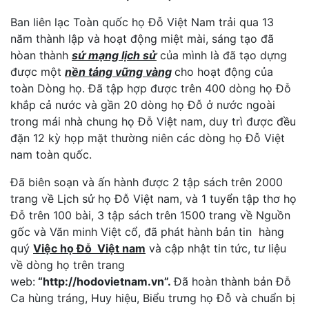
Ban liên lạc Toàn quốc họ Đỗ Việt Nam trải qua 13
năm thành lập và hoạt động miệt mài, sáng tạo đã
hòan thành
sứ mạng lịch sử
của mình là đã tạo dựng
được một
nền tảng vững vàng
cho hoạt động của
toàn Dòng họ. Đã tập hợp được trên 400 dòng họ Đỗ
khắp cả nước và gần 20 dòng họ Đỗ ở nước ngoài
trong mái nhà chung họ Đỗ Việt nam, duy trì được đều
đặn 12 kỳ họp mặt thường niên các dòng họ Đỗ Việt
nam toàn quốc.
Đã biên soạn và ấn hành được 2 tập sách trên 2000
trang về Lịch sử họ Đỗ Việt nam, và 1 tuyển tập thơ họ
Đỗ trên 100 bài, 3 tập sách trên 1500 trang về Nguồn
gốc và Văn minh Việt cổ, đã phát hành bản tin hàng
quý
Việc họ Đỗ Việt nam
và cập nhật tin tức, tư liệu
về dòng họ trên trang
web:
“http://hodovietnam.vn”.
Đã hoàn thành bản Đỗ
Ca hùng tráng, Huy hiệu, Biểu trưng họ Đỗ và chuẩn bị