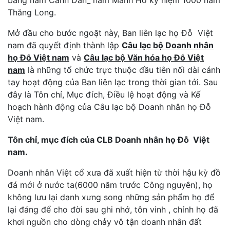
Thăng Long.
Mở đầu cho bước ngoặt này, Ban liên lạc họ Đỗ Việt
nam đã quyết định thành lập
Câu lạc bộ Doanh nhân
họ Đỗ Việt nam
và
Câu lạc bộ Văn hóa họ Đỗ Việt
nam
là những tổ chức trực thuộc đầu tiên nối dài cánh
tay hoạt động của Ban liên lạc trong thời gian tới. Sau
đây là Tôn chỉ, Mục đích, Điều lệ hoạt động và Kế
hoạch hành động của Câu lạc bộ Doanh nhân họ Đỗ
Việt nam.
Tôn chỉ, mục đích của CLB Doanh nhân họ Đỗ Việt
nam.
Doanh nhân Việt cổ xưa đã xuất hiện từ thời hậu kỳ đồ
đá mới ở nước ta(6000 năm trước Công nguyên), họ
không lưu lại danh xưng song những sản phẩm họ để
lại đáng để cho đời sau ghi nhớ, tôn vinh , chính họ đã
khơi nguồn cho dòng chảy vô tận doanh nhân đất