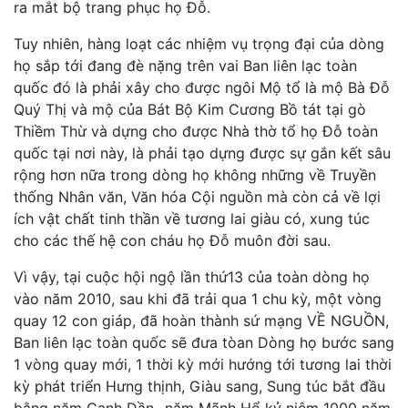
ra mắt bộ trang phục họ Đỗ.
Tuy nhiên, hàng loạt các nhiệm vụ trọng đại của dòng
họ sắp tới đang đè nặng trên vai Ban liên lạc toàn
quốc đó là phải xây cho được ngôi Mộ tổ là mộ Bà Đỗ
Quý Thị và mộ của Bát Bộ Kim Cương Bồ tát tại gò
Thiềm Thừ và dựng cho được Nhà thờ tổ họ Đỗ toàn
quốc tại nơi này, là phải tạo dựng được sự gắn kết sâu
rộng hơn nữa trong dòng họ không những về Truyền
thống Nhân văn, Văn hóa Cội nguồn mà còn cả về lợi
ích vật chất tinh thần về tương lai giàu có, xung túc
cho các thế hệ con cháu họ Đỗ muôn đời sau.
Vì vậy, tại cuộc hội ngộ lần thứ13 của toàn dòng họ
vào năm 2010, sau khi đã trải qua 1 chu kỳ, một vòng
quay 12 con giáp, đã hoàn thành sứ mạng VỀ NGUỒN,
Ban liên lạc toàn quốc sẽ đưa tòan Dòng họ bước sang
1 vòng quay mới, 1 thời kỳ mới hướng tới tương lai thời
kỳ phát triển Hưng thịnh, Giàu sang, Sung túc bắt đầu
bằng năm Canh Dần_ năm Mãnh Hổ kỷ niệm 1000 năm