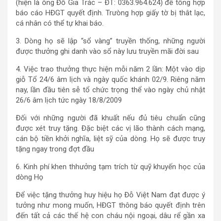
(hiện là ông Đỗ Gia Trác – ĐT: 0363.964.624) để tổng hợp
báo cáo HĐGT quyết định. Trưòng hợp giấy tờ bị thât lạc,
cá nhân có thể tự khai báo.
3. Dòng họ sẽ lập “sổ vàng” truyền thống, những người
được thưởng ghi danh vào sổ này lưu truyền mãi đời sau
4. Việc trao thưởng thực hiện mỗi năm 2 lần: Một vào dịp
giỗ Tổ 24/6 âm lịch và ngày quốc khánh 02/9. Riêng năm
nay, lần đầu tiên sễ tổ chức trọng thể vào ngày chủ nhật
26/6 âm lịch tức ngày 18/8/2009
Đối với những người đã khuất nếu đủ tiêu chuẩn cũng
được xét truy tặng. Đặc biệt các vị lão thành cách mạng,
cán bộ tiền khởi nghĩa, liệt sỹ của dòng. Họ sẽ được truy
tặng ngay trong đợt đầu
6. Kinh phí khen thhưởng tạm trích từ quỹ khuyến học của
dòng Họ
Để việc tặng thưởng huy hiệu họ Đỗ Việt Nam đạt được ý
tưởng như mong muốn, HĐGT thông báo quyết định trên
đến tất cả các thế hệ con cháu nội ngoại, dâu rể gần xa