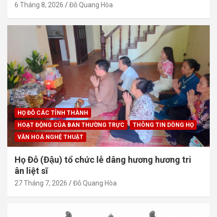
6 Tháng 8, 2026
Đỗ Quang Hòa
HỌ ĐỖ CÁC TỈNH THÀNH
HOẠT ĐỘNG CỦA BAN THƯỜNG TRỰC
THÔNG TIN DÒNG HỌ
VĂN HOÁ NGHỆ THUẬT
Họ Đỗ (Đậu) tổ chức lễ dâng hương hương tri
ân liệt sĩ
27 Tháng 7, 2026
Đỗ Quang Hòa