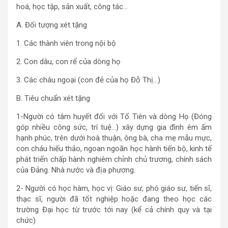
hoá, học tập, sản xuất, công tác…
A. Đối tượng xét tặng
1. Các thành viên trong nội bộ
2. Con dâu, con rể của dòng họ
3. Các cháu ngoại (con đẻ của họ Đỗ Thị…)
B. Tiêu chuẩn xét tặng
1-Người có tâm huyết đối với Tổ Tiên và dòng Họ (Đóng
góp nhiều công sức, trí tuệ…) xây dựng gia đình êm ấm
hạnh phúc, trên dưới hoà thuận, ông bà, cha mẹ mẫu mực,
con cháu hiếu thảo, ngoan ngoãn học hành tiến bộ, kinh tế
phát triển chấp hành nghiêm chỉnh chủ trương, chính sách
của Đảng. Nhà nước và địa phương.
2- Người có học hàm, học vị: Giáo sư, phó giáo sư, tiến sĩ,
thạc sĩ, người đã tốt nghiệp hoặc đang theo học các
trường Đại học từ trước tới nay (kể cả chính quy và tại
chức)