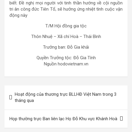
biết. Đề nghị mọi người với tinh thần hướng về cội nguồn
tri ân công đức Tiên Tổ, sẽ hưởng ứng nhiệt tình cuộc vận
động này
T/M Hội đồng gia tộc
Thôn Nhuệ – Xã chí Hoà – Thái Bình
Trưởng ban: Đỗ Gia khải
Quyền Trưởng tộc: Đỗ Gia Tính
Nguồn hodovietnam.vn
Điều
Hoạt động của thương trực BLLHĐ Việt Nam trong 3
hướng
tháng qua
bài
viết
Họp thường trực Ban liên lạc Họ Đỗ Khu vực Khánh Hoà