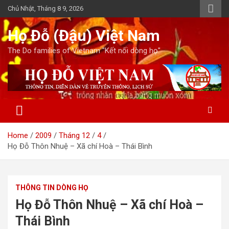
Skip
Chủ Nhật, Tháng 8 9, 2026
to
content
Họ Đỗ (Đậu) Việt Nam
The Do families of Vietnam "Kết nối dòng họ"
Home
2009
Tháng 12
4
Họ Đỗ Thôn Nhuệ – Xã chí Hoà – Thái Bình
THÔNG TIN DÒNG HỌ
Họ Đỗ Thôn Nhuệ – Xã chí Hoà –
Thái Bình