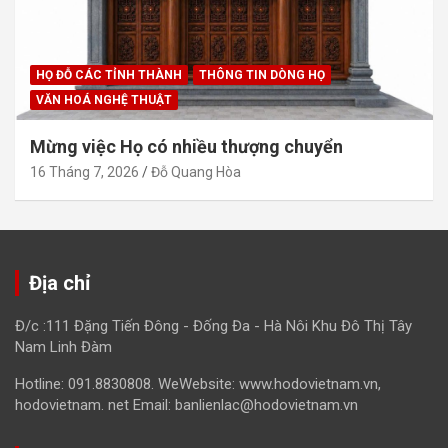
HỌ ĐỖ CÁC TỈNH THÀNH
THÔNG TIN DÒNG HỌ
VĂN HOÁ NGHỆ THUẬT
Mừng việc Họ có nhiều thượng chuyển
16 Tháng 7, 2026
Đỗ Quang Hòa
Địa chỉ
Đ/c :111 Đặng Tiến Đông - Đống Đa - Hà Nôi Khu Đô Thị Tây
Nam Linh Đàm
Hotline: 091.8830808. WeWebsite: www.hodovietnam.vn,
hodovietnam. net Email: banlienlac@hodovietnam.vn