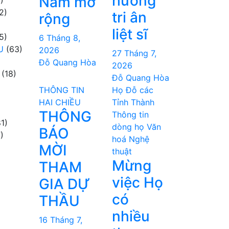
hương
Nam mở
)
2)
tri ân
rộng
liệt sĩ
5)
6 Tháng 8,
U
(63)
2026
27 Tháng 7,
Đỗ Quang Hòa
2026
(18)
Đỗ Quang Hòa
THÔNG TIN
Họ Đỗ các
HAI CHIỀU
Tỉnh Thành
THÔNG
Thông tin
1)
dòng họ
Văn
BÁO
)
hoá Nghệ
MỜI
thuật
Mừng
THAM
việc Họ
GIA DỰ
có
THẦU
nhiều
16 Tháng 7,