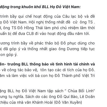
t động trong khuôn khổ BLL Họ Đỗ Việt Nam:
trình bầy qui chế hoạt động của Câu lạc bộ và đề
họ Đỗ Việt Nam. Hội nghị thống nhất đề cử ông TS .
, ông TS Đỗ Hồng Thái làm phó chủ nhiệm lâm thời
huẩn bị để đưa CLB đi vào hoạt động đầu năm tới.
Dương trình bầy về phác thảo bộ Đỗ phục dùng cho
hị đã góp ý và thống nhất giao ông Dương tiếp tục
on góp ý.
n- trưởng BLL thông báo về tình hình tài chính và
về công tác bảo vệ, tôn tạo các di tích của họ Đỗ.
 và làm việc với bà con họ Đỗ Thành phố Việt Trì
tặng BLL họ Đỗ Việt Nam tập sách ” Chùa Bối Linh”
trưng tụ nghĩa. Sách do các ông Đỗ Quí Bào, Lê Doãn
 thiệu của nhà văn Khánh Hoài (Đỗ Văn Xuyền)