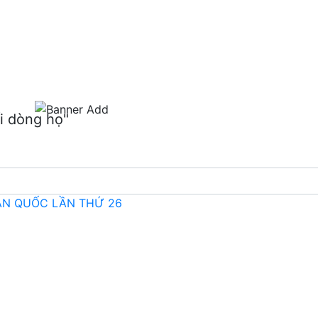
m
i dòng họ"
OÀN QUỐC LẦN THỨ 26