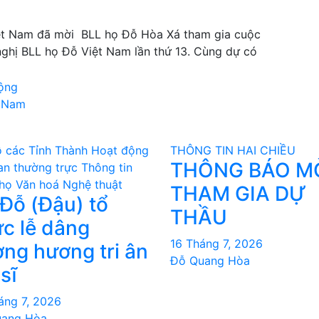
ệt Nam đã mời BLL họ Đỗ Hòa Xá tham gia cuộc
ghị BLL họ Đỗ Việt Nam lần thứ 13. Cùng dự có
ộng
t Nam
 các Tỉnh Thành
Hoạt động
THÔNG TIN HAI CHIỀU
THÔNG BÁO M
an thường trực
Thông tin
họ
Văn hoá Nghệ thuật
THAM GIA DỰ
Đỗ (Đậu) tổ
THẦU
́c lễ dâng
16 Tháng 7, 2026
ng hương tri ân
Đỗ Quang Hòa
 sĩ
áng 7, 2026
uang Hòa