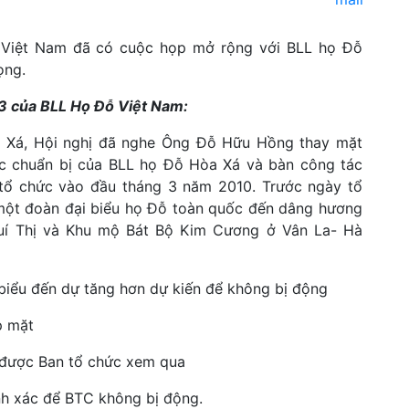
 Việt Nam đã có cuộc họp mở rộng với BLL họ Đỗ
ọng.
13 của BLL Họ Đỗ Việt Nam:
 Xá, Hội nghị đã nghe Ông Đỗ Hữu Hồng thay mặt
 chuẩn bị của BLL họ Đỗ Hòa Xá và bàn công tác
n tổ chức vào đầu tháng 3 năm 2010. Trước ngày tổ
 một đoàn đại biểu họ Đỗ toàn quốc đến dâng hương
Quí Thị và Khu mộ Bát Bộ Kim Cương ở Vân La- Hà
biểu đến dự tăng hơn dự kiến để không bị động
p mặt
à được Ban tổ chức xem qua
nh xác để BTC không bị động.