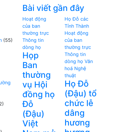
Bài viết gần đây
Hoạt động
Họ Đỗ các
của ban
Tỉnh Thành
thường trực
Hoạt động
n
(55)
Thông tin
của ban
dòng họ
thường trực
Họp
Thông tin
dòng họ
Văn
Ban
hoá Nghệ
thường
thuật
Họ Đỗ
hường
vụ Hội
(Đậu) tổ
đồng họ
chức lễ
Đỗ
2)
dâng
(Đậu)
hương
Việt