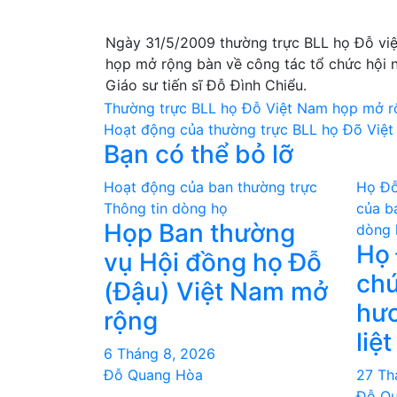
Ngày 31/5/2009 thường trực BLL họ Đỗ vi
họp mở rộng bàn về công tác tổ chức hội n
Giáo sư tiến sĩ Đỗ Đình Chiểu.
Điều
Thường trực BLL họ Đỗ Việt Nam họp mở r
Hoạt động của thường trực BLL họ Đõ Việ
hướng
Bạn có thể bỏ lỡ
bài
Hoạt động của ban thường trực
Họ Đỗ
viết
Thông tin dòng họ
của b
Họp Ban thường
dòng 
Họ 
vụ Hội đồng họ Đỗ
chư
(Đậu) Việt Nam mở
hươ
rộng
liệt
6 Tháng 8, 2026
Đỗ Quang Hòa
27 Th
Đỗ Q