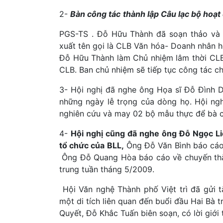
2-
Bàn công tác
thành lập Câu lạc bộ hoạ
PGS-TS . Đỗ Hữu Thành đã soạn thảo và 
xuất tên gọi là CLB Văn hóa- Doanh nhân 
Đỗ Hữu Thành làm Chủ nhiệm lâm thời CLB
CLB. Ban chủ nhiệm sẽ tiếp tục công tác c
3- Hội nghị đã nghe ông Họa sĩ Đỗ Đình 
những ngày lễ trọng của dòng họ. Hội ng
nghiên cứu và may 02 bộ mẫu thực để bà c
4-
Hội nghị cũng đã nghe ông Đỗ Ngọc Liê
tổ chức của BLL,
Ông Đỗ Văn Bình báo cáo 
Ông Đỗ Quang Hòa báo cáo về chuyến thăm
trung tuần tháng 5/2009.
Hội Văn nghệ Thành phố Việt trì đã gửi 
một di tích liên quan đến buổi đầu Hai Bà 
Quyết, Đỗ Khắc Tuấn biên soạn, có lời giới