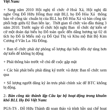
Việt Nam:
+ Sang năm 2010 Hội nghị tổ chức ở Hoà Xá, Hội nghị đã
nghe Ông Đỗ Hữu Hồng thay mặt BLL họ Đỗ Hòa Xá thông
báo về công tác chuẩn bị của BLL họ Đỗ Hòa Xá và bàn công tác
phối hợp giữa 02 Ban liên lạc. Thời gian tổ chức vào đầu tháng 3
năm 2010. Trước ngày tổ chức hội nghị Ban tổ chức dự kiến sẽ
cử một đoàn đại biểu họ Đỗ toàn quốc đến dâng hương tại 02 di
tích họ Đỗ là Miếu mộ cụ Đỗ Quí Thị và Khu mộ Bát Bộ Kim
Cương ở Vân La- Hà Đông.
+ Ban tổ chức phải dự phòng số lượng đại biểu đến dự tăng hơn
dự kiến để không bị động
+ Phải thông báo trước về chủ đề cuộc gặp mặt
+ Các bài phát biểu phải đăng ký trước và được Ban tổ chức xem
qua
+ Số lượng người đăng ký ăn trưa phải chính xác để BTC không
bị động.
2-
Bàn công tác
thành lập Câu lạc bộ hoạt động trong khuôn
khổ BLL Họ Đỗ Việt Nam:
PGS-TS . Đỗ Hữu Thành đã soạn thảo và trình bầy qui chế hoạt