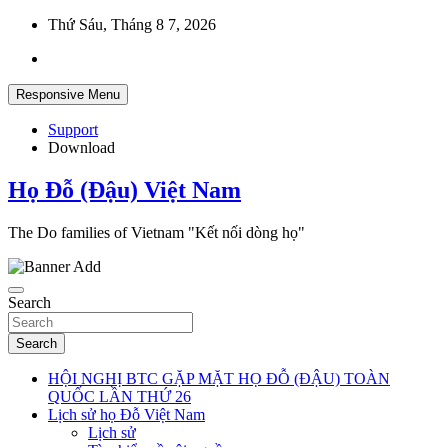
Skip
Thứ Sáu, Tháng 8 7, 2026
to
content
Responsive Menu
Support
Download
Họ Đỗ (Đậu) Việt Nam
The Do families of Vietnam "Kết nối dòng họ"
Search
Search
HỘI NGHỊ BTC GẶP MẶT HỌ ĐỖ (ĐẬU) TOÀN
QUỐC LẦN THỨ 26
Lịch sử họ Đỗ Việt Nam
Lịch sử