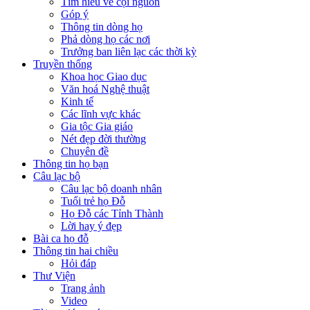
Tìm hiểu về cội nguồn
Góp ý
Thông tin dòng họ
Phả dòng họ các nơi
Trưởng ban liên lạc các thời kỳ
Truyền thống
Khoa học Giao dục
Văn hoá Nghệ thuật
Kinh tế
Các lĩnh vực khác
Gia tộc Gia giáo
Nét đẹp đời thường
Chuyên đề
Thông tin họ bạn
Câu lạc bộ
Câu lạc bộ doanh nhân
Tuổi trẻ họ Đỗ
Họ Đỗ các Tỉnh Thành
Lời hay ý đẹp
Bài ca họ đỗ
Thông tin hai chiều
Hỏi đáp
Thư Viện
Trang ảnh
Video