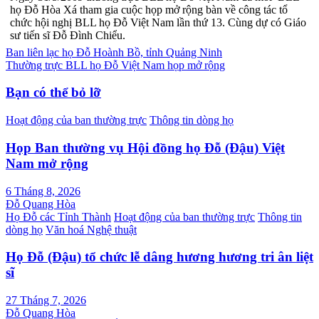
họ Đỗ Hòa Xá tham gia cuộc họp mở rộng bàn về công tác tổ
chức hội nghị BLL họ Đỗ Việt Nam lần thứ 13. Cùng dự có Giáo
sư tiến sĩ Đỗ Đình Chiểu.
Điều
Ban liên lạc họ Đỗ Hoành Bồ, tỉnh Quảng Ninh
Thường trực BLL họ Đỗ Việt Nam họp mở rộng
hướng
bài
Bạn có thể bỏ lỡ
viết
Hoạt động của ban thường trực
Thông tin dòng họ
Họp Ban thường vụ Hội đồng họ Đỗ (Đậu) Việt
Nam mở rộng
6 Tháng 8, 2026
Đỗ Quang Hòa
Họ Đỗ các Tỉnh Thành
Hoạt động của ban thường trực
Thông tin
dòng họ
Văn hoá Nghệ thuật
Họ Đỗ (Đậu) tổ chức lễ dâng hương hương tri ân liệt
sĩ
27 Tháng 7, 2026
Đỗ Quang Hòa