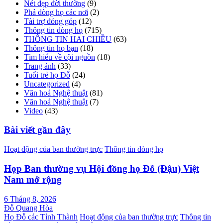
Nét đẹp đời thường
(9)
Phả dòng họ các nơi
(2)
Tài trợ đóng góp
(12)
Thông tin dòng họ
(715)
THÔNG TIN HAI CHIỀU
(63)
Thông tin họ bạn
(18)
Tìm hiểu về cội nguồn
(18)
Trang ảnh
(33)
Tuổi trẻ họ Đỗ
(24)
Uncategorized
(4)
Văn hoá Nghệ thuật
(81)
Văn hoá Nghệ thuật
(7)
Video
(43)
Bài viết gần đây
Hoạt động của ban thường trực
Thông tin dòng họ
Họp Ban thường vụ Hội đồng họ Đỗ (Đậu) Việt
Nam mở rộng
6 Tháng 8, 2026
Đỗ Quang Hòa
Họ Đỗ các Tỉnh Thành
Hoạt động của ban thường trực
Thông tin