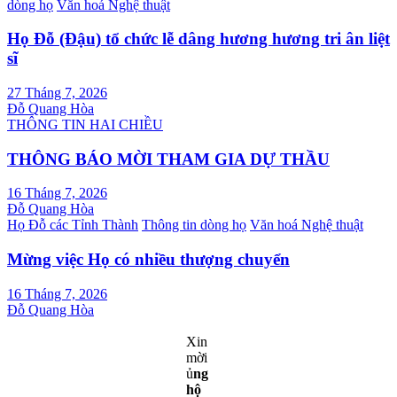
dòng họ
Văn hoá Nghệ thuật
Họ Đỗ (Đậu) tổ chức lễ dâng hương hương tri ân liệt
sĩ
27 Tháng 7, 2026
Đỗ Quang Hòa
THÔNG TIN HAI CHIỀU
THÔNG BÁO MỜI THAM GIA DỰ THẦU
16 Tháng 7, 2026
Đỗ Quang Hòa
Họ Đỗ các Tỉnh Thành
Thông tin dòng họ
Văn hoá Nghệ thuật
Mừng việc Họ có nhiều thượng chuyển
16 Tháng 7, 2026
Đỗ Quang Hòa
Xin
mời
ủ
ng
hộ