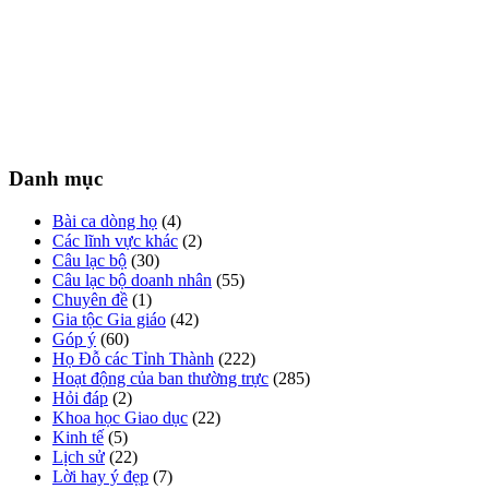
Danh mục
Bài ca dòng họ
(4)
Các lĩnh vực khác
(2)
Câu lạc bộ
(30)
Câu lạc bộ doanh nhân
(55)
Chuyên đề
(1)
Gia tộc Gia giáo
(42)
Góp ý
(60)
Họ Đỗ các Tỉnh Thành
(222)
Hoạt động của ban thường trực
(285)
Hỏi đáp
(2)
Khoa học Giao dục
(22)
Kinh tế
(5)
Lịch sử
(22)
Lời hay ý đẹp
(7)