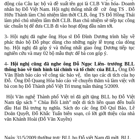
động của Câu lạc bộ và đề xuất tên gọi là CLB Văn hóa- Doanh
nhân họ Đỗ Việt Nam. Hội nghị thống nhất đề cử ông TS . Đỗ
Hữu Thành làm Chủ nhiệm lâm thời CLB, ông TS Đỗ Hồng Thái
làm phó chủ nhiệm lâm thời CLB. Ban chủ nhiệm sẽ tiếp tục công
tác chuẩn bị để đưa CLB đi vào hoạt động đầu năm tới.
3- Hội nghị đã nghe ông Họa sĩ Đỗ Đình Dương trình bầy về
phác thảo bộ Đỗ phục dùng cho những ngày lễ trọng của dòng
họ. Hội nghị đã góp ý và thống nhất giao ông Dương tiếp tục
nghiên cứu và may 02 bộ mẫu thực để bà con góp ý.
4-
Hội nghị cũng đã nghe ông Đỗ Ngọc Liên- trưởng BLL
thông báo về tình hình tài chính và tổ chức của BLL,
Ông Đỗ
Văn Bình báo cáo về công tác bảo vệ, tôn tạo các di tích của họ
Đỗ. Ông Đỗ Quang Hòa báo cáo về chuyến thăm và làm việc với
bà con họ Đỗ Thành phố Việt Trì trung tuần tháng 5/2009.
Hội Văn nghệ Thành phố Việt trì đã gửi tặng BLL họ Đỗ Việt
Nam tập sách ” Chùa Bối Linh” một di tích liên quan đến buổi
đầu Hai Bà trưng tụ nghĩa. Sách do các ông Đỗ Quí Bào, Lê
Doãn Quyết, Đỗ Khắc Tuấn biên soạn, có lời giới thiệu của nhà
văn Khánh Hoài (Đỗ Văn Xuyền)
Ngày 31/5/2009 thường trực BLL họ Đỗ việt Nam đã mời BLL