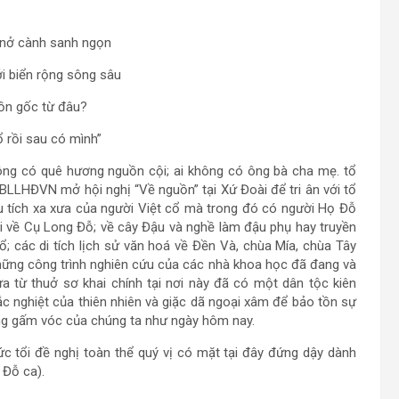
 nở cành sanh ngọn
 biển rộng sông sâu
ồn gốc từ đâu?
ổ rồi sau có mình”
hông có quê hương nguồn cội; ai không có ông bà cha mẹ. tổ
 BLLHĐVN mở hội nghị “Về nguồn” tại Xứ Đoài để tri ân với tổ
ấu tích xa xưa của người Việt cổ mà trong đó có người Họ Đỗ
i về Cụ Long Đỗ; về cây Đậu và nghề làm đậu phụ hay truyền
ổ; các di tích lịch sử văn hoá về Đền Và, chùa Mía, chùa Tây
ững công trình nghiên cứu của các nhà khoa học đã đang và
 từ thuở sơ khai chính tại nơi này đã có một dân tộc kiên
c nghiệt của thiên nhiên và giặc dã ngoại xâm để bảo tồn sự
ng gấm vóc của chúng ta như ngày hôm nay.
c tổi đề nghị toàn thể quý vị có mặt tại đây đứng dậy dành
 Đỗ ca).