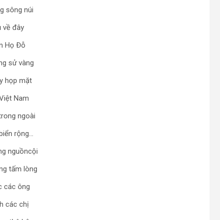
ng sông núi
ụ về đây
ên Họ Đỗ
ng sử vàng
y họp mặt
Việt Nam
trong ngoài
biển rộng…
ng nguồncội
ng tấm lòng
c các ông
h các chị