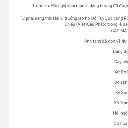
Trước khi Hội nghị khai mạc lễ dâng hương đã được
Từ phải sang trái: Hai vị trưởng lão họ Đỗ Tuy Lộc cùng
Chiểu (Việt Kiều Pháp) trong lễ d
GẶP MẶ
Kính tặng bà con về dự
Đang độ
Cây chồ
Xứ Đoà
Đón khá
Kỷ Sửu
Xã Trạ
Hội ngộ
Cờ hoa