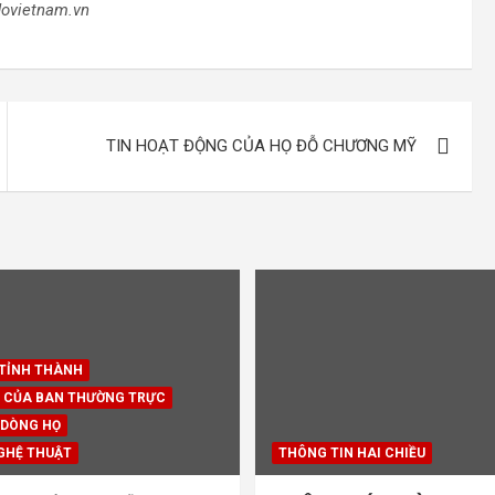
ovietnam.vn
TIN HOẠT ĐỘNG CỦA HỌ ĐỖ CHƯƠNG MỸ
 TỈNH THÀNH
 CỦA BAN THƯỜNG TRỰC
 DÒNG HỌ
GHỆ THUẬT
THÔNG TIN HAI CHIỀU