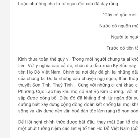
hoặc như ông cha ta từ ngàn đời xưa đã dạy rằng:
“Cây có gốc mới
Nước có nguồn mới
Người ta ngu
Trước có tiên t
Kính thưa toàn thể quý vị: Trong mỗi người chúng ta ai k
tiên. Với ý nghĩa cao cả đó, nhân dịp đầu xuân Kỷ Sửu này,
tiên Họ Đỗ Việt Nam. Chính tại nơi đây đã ghi lại những d
của chúng ta. Đó là những câu chuyện ngụ ngôn, thần thoạ
thuyết Sơn Tinh, Thuỷ Tinh,… Cùng với những di chỉ khảo c
Phương, Cực Lạc hay khu mộ cổ Bát Bộ Kim Cương,…với nh
sắp được công bố. Điều đó đã khẳng định từ ngàn đời xưa
cường biết xây dựng cộng đồng đoàn kết chống lại mọi khắ
sống và xây dựng nền văn hoá dân tộc làm rạng rỡ non sô
Để Hội nghị chính thức được bắt đầu, thay mặt Ban tổ chứ
một phút tưởng niệm các liệt vị tổ tiên Họ Đỗ Việt Nam (cử