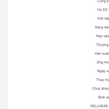
Cùng b
Họ Đỗ 
Viết ti
Rạng dan
Nay vào
Thượng 
Hẹn xuâ
Ứng Hoà
Ngày vu
Thay mặ
Chúc khác
Bình a
PBLLHĐXĐ.