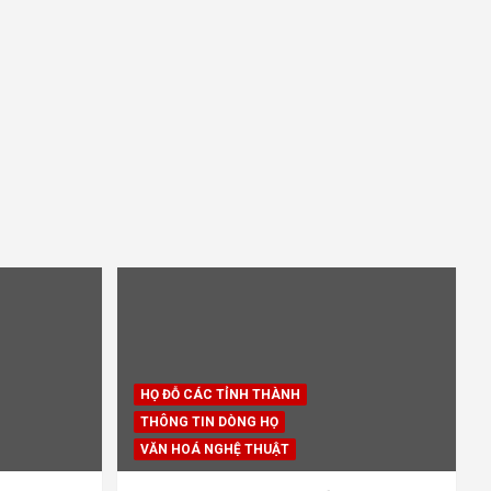
HỌ ĐỖ CÁC TỈNH THÀNH
THÔNG TIN DÒNG HỌ
VĂN HOÁ NGHỆ THUẬT