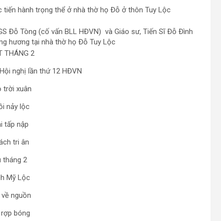
 tiến hành trọng thể ở nhà thờ họ Đỗ ở thôn Tuy Lộc
 PGS Đỗ Tòng (cố vấn BLL HĐVN) và Giáo sư, Tiến Sĩ Đỗ Đình
âng hương tại nhà thờ họ Đỗ Tuy Lộc
T THÁNG 2
 Hội nghị lần thứ 12 HĐVN
 trời xuân
i nảy lộc
i tấp nập
ch tri ân
 tháng 2
ch Mỹ Lộc
 về nguồn
 rợp bóng