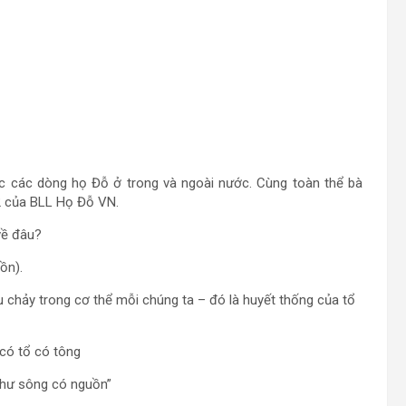
 lạc các dòng họ Đỗ ở trong và ngoài nước. Cùng toàn thể bà
12 của BLL Họ Đỗ VN.
 về đâu?
ồn).
u chảy trong cơ thể mỗi chúng ta – đó là huyết thống của tổ
có tổ có tông
như sông có nguồn”