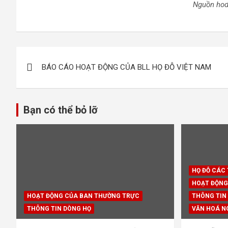
Nguồn hod
Điều
BÁO CÁO HOẠT ĐỘNG CỦA BLL HỌ ĐỖ VIỆT NAM
hướng
bài
Bạn có thể bỏ lỡ
viết
HỌ ĐỖ CÁC
HOẠT ĐỘNG
HOẠT ĐỘNG CỦA BAN THƯỜNG TRỰC
THÔNG TIN
THÔNG TIN DÒNG HỌ
VĂN HOÁ N