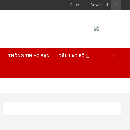
Support
Download
THÔNG TIN HỌ BẠN
CÂU LẠC BỘ