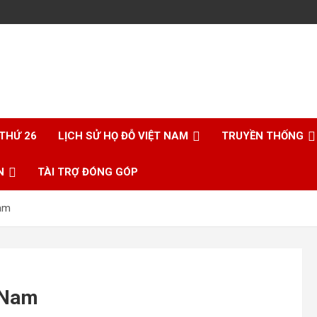
 THỨ 26
LỊCH SỬ HỌ ĐỖ VIỆT NAM
TRUYỀN THỐNG
N
TÀI TRỢ ĐÓNG GÓP
Nam
t Nam