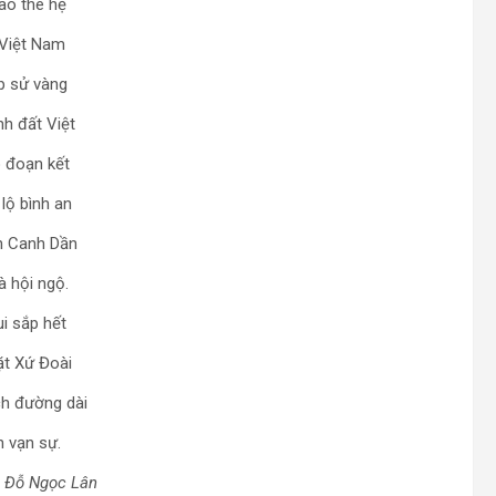
ao thê hệ
Việt Nam
ếp sử vàng
h đất Việt
 đoạn kết
lộ bình an
n Canh Dần
 hội ngộ.
i sắp hết
t Xứ Đoài
h đường dài
n vạn sự.
 Đỗ Ngọc Lân