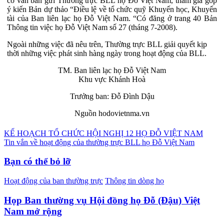
có văn bản gửi Thường trực BLL họ Đỗ Việt Nam, tham gia góp
ý kiến Bản dự thảo “Điều lệ về tổ chức quỹ Khuyến học, Khuyến
tài của Ban liên lạc họ Đỗ Việt Nam. “Có đăng ở trang 40 Bản
Thông tin việc họ Đỗ Việt Nam số 27 (tháng 7-2008).
Ngoài những việc đã nêu trên, Thường trực BLL giải quyết kịp
thời những việc phát sinh hàng ngày trong hoạt động của BLL.
TM. Ban liên lạc họ Đỗ Việt Nam
Khu vực Khánh Hoà
Trưởng ban: Đỗ Đình Dậu
Nguồn hodovietnma.vn
Điều
KẾ HOẠCH TỔ CHỨC HỘI NGHỊ 12 HỌ ĐỖ VIỆT NAM
Tin vắn về hoạt động của thường trực BLL họ Đỗ Việt Nam
hướng
bài
Bạn có thể bỏ lỡ
viết
Hoạt động của ban thường trực
Thông tin dòng họ
Họp Ban thường vụ Hội đồng họ Đỗ (Đậu) Việt
Nam mở rộng