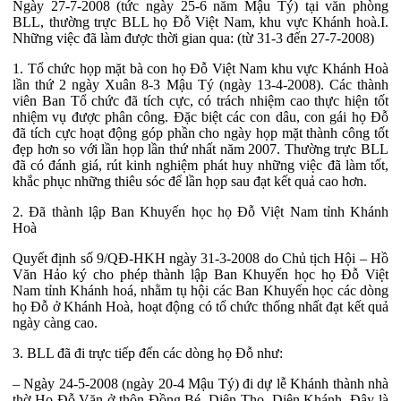
Ngày 27-7-2008 (tức ngày 25-6 năm Mậu Tý) tại văn phòng
BLL, thường trực BLL họ Đỗ Việt Nam, khu vực Khánh hoà.I.
Những việc đã làm được thời gian qua: (từ 31-3 đến 27-7-2008)
1. Tổ chức họp mặt bà con họ Đỗ Việt Nam khu vực Khánh Hoà
lần thứ 2 ngày Xuân 8-3 Mậu Tý (ngày 13-4-2008). Các thành
viên Ban Tổ chức đã tích cực, có trách nhiệm cao thực hiện tốt
nhiệm vụ được phân công. Đặc biệt các con dâu, con gái họ Đỗ
đã tích cực hoạt động góp phần cho ngày họp mặt thành công tốt
đẹp hơn so với lần họp lần thứ nhất năm 2007. Thường trực BLL
đã có đánh giá, rút kinh nghiệm phát huy những việc đã làm tốt,
khắc phục những thiêu sóc để lần họp sau đạt kết quả cao hơn.
2. Đã thành lập Ban Khuyến học họ Đỗ Việt Nam tỉnh Khánh
Hoà
Quyết định số 9/QĐ-HKH ngày 31-3-2008 do Chủ tịch Hội – Hồ
Văn Hảo ký cho phép thành lập Ban Khuyến học họ Đỗ Việt
Nam tỉnh Khánh hoá, nhằm tụ hội các Ban Khuyến học các dòng
họ Đỗ ở Khánh Hoà, hoạt động có tổ chức thống nhất đạt kết quả
ngày càng cao.
3. BLL đã đi trực tiếp đến các dòng họ Đỗ như:
– Ngày 24-5-2008 (ngày 20-4 Mậu Tý) đi dự lễ Khánh thành nhà
thờ Họ Đỗ Văn ở thôn Đồng Bé, Diên Thọ, Diên Khánh. Đây là