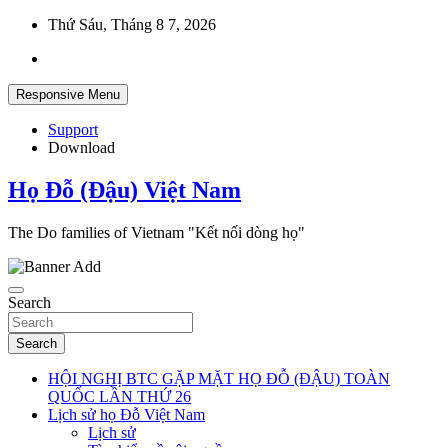
Skip
Thứ Sáu, Tháng 8 7, 2026
to
content
Responsive Menu
Support
Download
Họ Đỗ (Đậu) Việt Nam
The Do families of Vietnam "Kết nối dòng họ"
Search
Search
HỘI NGHỊ BTC GẶP MẶT HỌ ĐỖ (ĐẬU) TOÀN
QUỐC LẦN THỨ 26
Lịch sử họ Đỗ Việt Nam
Lịch sử