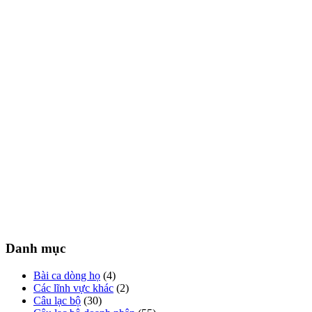
Danh mục
Bài ca dòng họ
(4)
Các lĩnh vực khác
(2)
Câu lạc bộ
(30)