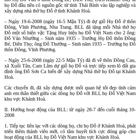
họ Đỗ đầu tiên có nguồn gốc từ tỉnh Thái Bình vào lập nghiệp và
xây dựng nhà thờ họ Đỗ ở tỉnh Khánh Hoà.
– Ngày 19-6-2008 (ngày 16-5 Mậu Tý) đi dự giỗ Họ Đỗ ở thôn
Đông, Vĩnh Phương, Nha Trang. BLL đã tặng mỗi Nhà thờ họ
Đỗ một số hiện vật: Tặng Huy hiệu họ Đỗ Việt Nam cho 2 ông:
Đỗ Văn Nhưỡng – Sinh năm 1935 – Trưởng Họ Đỗ thôn Đồng
Bé, Diên Thọ; ông Đỗ Thường – Sinh năm 1935 – Trưởng họ Đỗ
thôn Đông, Vĩnh Phương.
– Ngày 25-6-2008 (ngày 22-5 Mậu Tý) đã đi về thôn Đồng Cau,
xã Xuối Tân, Cam Lâm dự giỗ họ Đỗ và trực tiếp xem lô đất gia
đình ông Đỗ Sơn Ca hiến để xây dựng Nhà thờ họ Đỗ tại Khánh
Hoà.
Các chuyến đi, đã xây dựng được mối quan hệ tốt đẹp tình cảm
anh em thân thiết giữa các dòng họ Đỗ với BLL họ Đỗ Việt Nam
khu vực Khánh Hoà.
II. Hướng hoạt động của BLL: từ ngày 28-7 đến cuối tháng 10-
2008
1. Tiếp tục liên lạc với các dòng họ, chi họ Đỗ ở Khánh Hoà, phát
triển thêm thành viên mới, có tâm huyết tích cực đóng góp cho
hoạt động của BLL họ Đỗ Việt Nam khu vực Khánh Hoà.