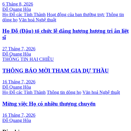
6 Tháng 8, 2026
Đỗ Quang Hòa
Họ Đỗ các Tỉnh Thành
Hoạt động của ban thường trực
Thông tin
dòng họ
Văn hoá Nghệ thuật
Họ Đỗ (Đậu) tổ chức lễ dâng hương hương tri ân liệt
sĩ
27 Tháng 7, 2026
Đỗ Quang Hòa
THÔNG TIN HAI CHIỀU
THÔNG BÁO MỜI THAM GIA DỰ THẦU
16 Tháng 7, 2026
Đỗ Quang Hòa
Họ Đỗ các Tỉnh Thành
Thông tin dòng họ
Văn hoá Nghệ thuật
Mừng việc Họ có nhiều thượng chuyển
16 Tháng 7, 2026
Đỗ Quang Hòa