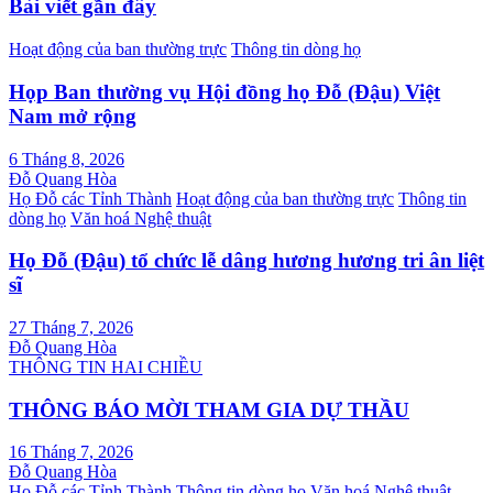
Bài viết gần đây
Hoạt động của ban thường trực
Thông tin dòng họ
Họp Ban thường vụ Hội đồng họ Đỗ (Đậu) Việt
Nam mở rộng
6 Tháng 8, 2026
Đỗ Quang Hòa
Họ Đỗ các Tỉnh Thành
Hoạt động của ban thường trực
Thông tin
dòng họ
Văn hoá Nghệ thuật
Họ Đỗ (Đậu) tổ chức lễ dâng hương hương tri ân liệt
sĩ
27 Tháng 7, 2026
Đỗ Quang Hòa
THÔNG TIN HAI CHIỀU
THÔNG BÁO MỜI THAM GIA DỰ THẦU
16 Tháng 7, 2026
Đỗ Quang Hòa
Họ Đỗ các Tỉnh Thành
Thông tin dòng họ
Văn hoá Nghệ thuật