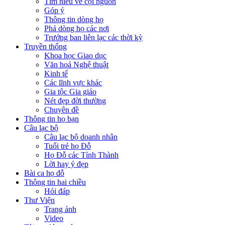
Tìm hiểu về cội nguồn
Góp ý
Thông tin dòng họ
Phả dòng họ các nơi
Trưởng ban liên lạc các thời kỳ
Truyền thống
Khoa học Giao dục
Văn hoá Nghệ thuật
Kinh tế
Các lĩnh vực khác
Gia tộc Gia giáo
Nét đẹp đời thường
Chuyên đề
Thông tin họ bạn
Câu lạc bộ
Câu lạc bộ doanh nhân
Tuổi trẻ họ Đỗ
Họ Đỗ các Tỉnh Thành
Lời hay ý đẹp
Bài ca họ đỗ
Thông tin hai chiều
Hỏi đáp
Thư Viện
Trang ảnh
Video