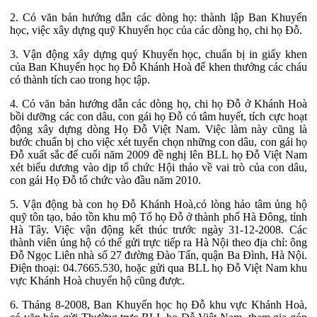
2. Có văn bản hướng dẫn các dòng họ: thành lập Ban Khuyến
học, việc xây dựng quỹ Khuyến học của các dòng họ, chi họ Đỗ.
3. Vận động xây dựng quý Khuyến học, chuẩn bị in giấy khen
của Ban Khuyến học họ Đỗ Khánh Hoà để khen thưởng các cháu
có thành tích cao trong học tập.
4. Có văn bản hướng dẫn các dòng họ, chi họ Đỗ ở Khánh Hoà
bồi dưỡng các con dâu, con gái họ Đỗ có tâm huyết, tích cực hoạt
động xây dựng dòng Họ Đỗ Việt Nam. Việc làm này cũng là
bước chuẩn bị cho việc xét tuyển chọn những con dâu, con gái họ
Đỗ xuất sắc để cuối năm 2009 đề nghị lên BLL họ Đỗ Việt Nam
xét biểu dương vào dịp tổ chức Hội thảo về vai trò của con dâu,
con gái Họ Đỗ tổ chức vào đầu năm 2010.
5. Vận động bà con họ Đỗ Khánh Hoà,có lòng hảo tâm ủng hộ
quỹ tôn tạo, bảo tồn khu mộ Tổ họ Đỗ ở thành phố Hà Đông, tỉnh
Hà Tây. Việc vận động kết thúc trước ngày 31-12-2008. Các
thành viên ủng hộ có thể gửi trực tiếp ra Hà Nội theo địa chỉ: ông
Đỗ Ngọc Liên nhà số 27 đường Đào Tấn, quận Ba Đình, Hà Nội.
Điện thoại: 04.7665.530, hoặc gửi qua BLL họ Đỗ Việt Nam khu
vực Khánh Hoà chuyển hộ cũng được.
6. Tháng 8-2008, Ban Khuyến học họ Đỗ khu vực Khánh Hoà,