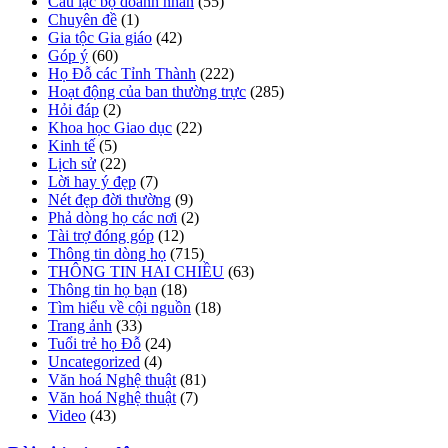
Câu lạc bộ doanh nhân
(55)
Chuyên đề
(1)
Gia tộc Gia giáo
(42)
Góp ý
(60)
Họ Đỗ các Tỉnh Thành
(222)
Hoạt động của ban thường trực
(285)
Hỏi đáp
(2)
Khoa học Giao dục
(22)
Kinh tế
(5)
Lịch sử
(22)
Lời hay ý đẹp
(7)
Nét đẹp đời thường
(9)
Phả dòng họ các nơi
(2)
Tài trợ đóng góp
(12)
Thông tin dòng họ
(715)
THÔNG TIN HAI CHIỀU
(63)
Thông tin họ bạn
(18)
Tìm hiểu về cội nguồn
(18)
Trang ảnh
(33)
Tuổi trẻ họ Đỗ
(24)
Uncategorized
(4)
Văn hoá Nghệ thuật
(81)
Văn hoá Nghệ thuật
(7)
Video
(43)