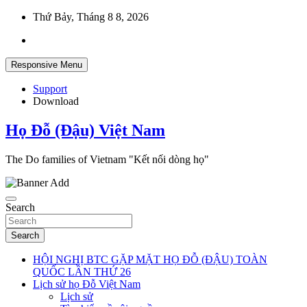
Skip
Thứ Bảy, Tháng 8 8, 2026
to
content
Responsive Menu
Support
Download
Họ Đỗ (Đậu) Việt Nam
The Do families of Vietnam "Kết nối dòng họ"
Search
Search
HỘI NGHỊ BTC GẶP MẶT HỌ ĐỖ (ĐẬU) TOÀN
QUỐC LẦN THỨ 26
Lịch sử họ Đỗ Việt Nam
Lịch sử