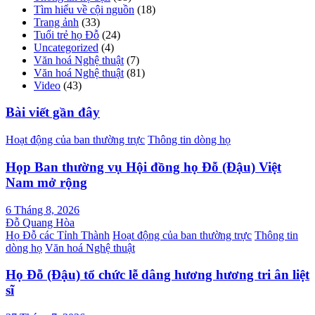
Tìm hiểu về cội nguồn
(18)
Trang ảnh
(33)
Tuổi trẻ họ Đỗ
(24)
Uncategorized
(4)
Văn hoá Nghệ thuật
(7)
Văn hoá Nghệ thuật
(81)
Video
(43)
Bài viết gần đây
Hoạt động của ban thường trực
Thông tin dòng họ
Họp Ban thường vụ Hội đồng họ Đỗ (Đậu) Việt
Nam mở rộng
6 Tháng 8, 2026
Đỗ Quang Hòa
Họ Đỗ các Tỉnh Thành
Hoạt động của ban thường trực
Thông tin
dòng họ
Văn hoá Nghệ thuật
Họ Đỗ (Đậu) tổ chức lễ dâng hương hương tri ân liệt
sĩ