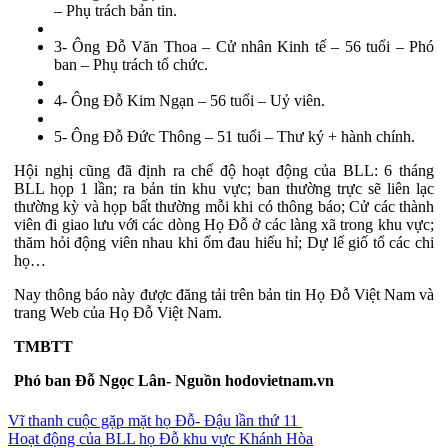
– Phụ trách bản tin.
3- Ông Đỗ Văn Thoa – Cử nhân Kinh tế – 56 tuổi – Phó
ban – Phụ trách tổ chức.
4- Ông Đỗ Kim Ngạn – 56 tuổi – Uỷ viên.
5- Ông Đỗ Đức Thông – 51 tuổi – Thư ký + hành chính.
Hội nghị cũng đã định ra chế độ hoạt động của BLL: 6 tháng
BLL họp 1 lần; ra bản tin khu vực; ban thường trực sẽ liên lạc
thường kỳ và họp bất thường mỗi khi có thông báo; Cử các thành
viên đi giao lưu với các dòng Họ Đỗ ở các làng xã trong khu vực;
thăm hỏi động viên nhau khi ốm đau hiếu hỉ; Dự lế giố tổ các chi
họ…
Nay thông báo này được đăng tải trên bản tin Họ Đỗ Việt Nam và
trang Web của Họ Đỗ Việt Nam.
TMBTT
Phó ban Đỗ Ngọc Lân- Nguồn hodovietnam.vn
Điều
Vĩ thanh cuộc gặp mặt họ Đỗ- Đậu lần thứ 11
Hoạt động của BLL họ Đỗ khu vực Khánh Hòa