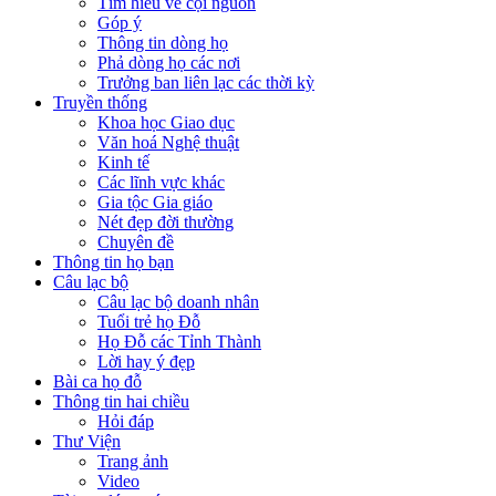
Tìm hiểu về cội nguồn
Góp ý
Thông tin dòng họ
Phả dòng họ các nơi
Trưởng ban liên lạc các thời kỳ
Truyền thống
Khoa học Giao dục
Văn hoá Nghệ thuật
Kinh tế
Các lĩnh vực khác
Gia tộc Gia giáo
Nét đẹp đời thường
Chuyên đề
Thông tin họ bạn
Câu lạc bộ
Câu lạc bộ doanh nhân
Tuổi trẻ họ Đỗ
Họ Đỗ các Tỉnh Thành
Lời hay ý đẹp
Bài ca họ đỗ
Thông tin hai chiều
Hỏi đáp
Thư Viện
Trang ảnh
Video