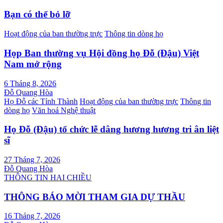
hướng
bài
Bạn có thể bỏ lỡ
viết
Hoạt động của ban thường trực
Thông tin dòng họ
Họp Ban thường vụ Hội đồng họ Đỗ (Đậu) Việt
Nam mở rộng
6 Tháng 8, 2026
Đỗ Quang Hòa
Họ Đỗ các Tỉnh Thành
Hoạt động của ban thường trực
Thông tin
dòng họ
Văn hoá Nghệ thuật
Họ Đỗ (Đậu) tổ chức lễ dâng hương hương tri ân liệt
sĩ
27 Tháng 7, 2026
Đỗ Quang Hòa
THÔNG TIN HAI CHIỀU
THÔNG BÁO MỜI THAM GIA DỰ THẦU
16 Tháng 7, 2026