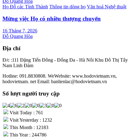
Đỗ Quang Hòa
Họ Đỗ các Tỉnh Thành
Thông tin dòng họ
Văn hoá Nghệ thuật
Mừng việc Họ có nhiều thượng chuyển
16 Tháng 7, 2026
Đỗ Quang Hòa
Địa chỉ
Đ/c :111 Đặng Tiến Đông - Đống Đa - Hà Nôi Khu Đô Thị Tây
Nam Linh Đàm
Hotline: 091.8830808. WeWebsite: www.hodovietnam.vn,
hodovietnam. net Email: banlienlac@hodovietnam.vn
Số lượt người truy cập
Visit Today : 761
Visit Yesterday : 1232
This Month : 12183
This Year : 244786