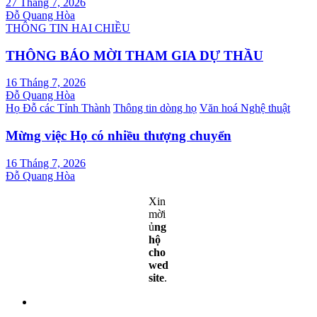
27 Tháng 7, 2026
Đỗ Quang Hòa
THÔNG TIN HAI CHIỀU
THÔNG BÁO MỜI THAM GIA DỰ THẦU
16 Tháng 7, 2026
Đỗ Quang Hòa
Họ Đỗ các Tỉnh Thành
Thông tin dòng họ
Văn hoá Nghệ thuật
Mừng việc Họ có nhiều thượng chuyển
16 Tháng 7, 2026
Đỗ Quang Hòa
Xin
mời
ủ
ng
hộ
cho
wed
site
.