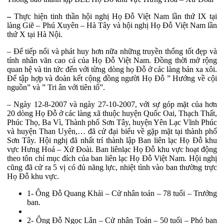
–
Thực hiện tinh thần hội nghị Họ Đỗ Việt Nam lần thứ IX tại
làng Giẽ – Phú Xuyên – Hà Tây và hội nghị Họ Đỗ Việt Nam lần
thứ X tại Hà Nội.
– Để tiếp nối và phát huy hơn nữa những truyền thống tốt đẹp và
tính nhân văn cao cả của Họ Đỗ Việt Nam. Đồng thời mở rộng
quan hệ và tin tức đến với từng dòng họ Đỗ ở các làng bản xa xôi.
Để tập hợp và đoàn kết cộng đồng người Họ Đỗ ” Hướng về cội
nguồn” và ” Tri ân với tiên tổ”.
– Ngày 12-8-2007 và ngày 27-10-2007, với sự góp mặt của hơn
20 dòng Họ Đỗ ở các làng xã thuộc huyện Quốc Oai, Thạch Thất,
Phúc Thọ, Ba Vì, Thành phố Sơn Tây, huyện Yên Lạc Vĩnh Phúc
và huyện Than Uyên,… đã cử đại biểu về gặp mặt tại thành phố
Sơn Tây. Hội nghị đã nhất trí thành lập Ban liên lạc Họ Đỗ khu
vực Hưng Hoá – Xứ Đoài. Ban liênlạc Họ Đỗ khu vực hoạt động
theo tôn chỉ mục đích của ban liên lạc Họ Đỗ Việt Nam. Hội nghị
cũng đã cử ra 5 vị có đủ năng lực, nhiệt tình vào ban thường trực
Họ Đỗ khu vực.
1- Ông Đỗ Quang Khải – Cử nhân toán – 78 tuổi – Trưởng
ban.
2- Ông Đỗ Ngọc Lân – Cử nhân Toán – 50 tuổi – Phó ban