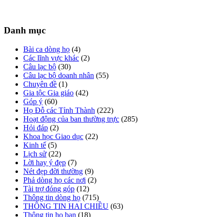
Danh mục
Bài ca dòng họ
(4)
Các lĩnh vực khác
(2)
Câu lạc bộ
(30)
Câu lạc bộ doanh nhân
(55)
Chuyên đề
(1)
Gia tộc Gia giáo
(42)
Góp ý
(60)
Họ Đỗ các Tỉnh Thành
(222)
Hoạt động của ban thường trực
(285)
Hỏi đáp
(2)
Khoa học Giao dục
(22)
Kinh tế
(5)
Lịch sử
(22)
Lời hay ý đẹp
(7)
Nét đẹp đời thường
(9)
Phả dòng họ các nơi
(2)
Tài trợ đóng góp
(12)
Thông tin dòng họ
(715)
THÔNG TIN HAI CHIỀU
(63)
Thông tin họ bạn
(18)