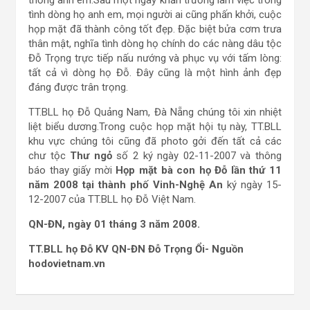
thống anh em.Sau một ngày khẩn trương làm việc trong
tình dòng họ anh em, mọi người ai cũng phấn khởi, cuộc
họp mặt đã thành công tốt đẹp. Đặc biệt bửa cơm trưa
thân mật, nghĩa tình dòng họ chính do các nàng dâu tộc
Đỗ Trọng trực tiếp nấu nướng và phục vụ với tấm lòng:
tất cả vì dòng họ Đỗ. Đây cũng là một hình ảnh đẹp
đáng được trân trọng.
TT.BLL họ Đỗ Quảng Nam, Đà Nẵng chúng tôi xin nhiệt
liệt biểu dương.Trong cuộc họp mặt hội tụ này, TT.BLL
khu vực chúng tôi cũng đã photo gởi đến tất cả các
chư tộc
Thư ngỏ
số 2 ký ngày 02-11-2007 và thông
báo thay giấy mời
Họp mặt bà con họ Đỗ lần thứ 11
năm 2008 tại thành phố Vinh-Nghệ An
ký ngày 15-
12-2007 của TT.BLL họ Đỗ Việt Nam.
QN-ĐN, ngày 01 tháng 3 năm 2008.
TT.BLL họ Đỗ KV QN-ĐN
Đỗ Trọng Ổi- Nguồn
hodovietnam.vn