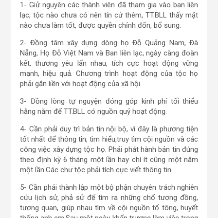
1- Giử nguyên các thành viên đã tham gia vào ban liên
lạc, tộc nào chưa có nên tín cử thêm, TT.BLL thấy mặt
nào chưa làm tốt, được quyền chỉnh đốn, bổ sung.
2- Đồng tâm xây dựng dòng họ Đỗ Quảng Nam, Đà
Nẵng, Họ Đỗ Việt Nam và Ban liên lạc, ngày càng đoàn
kết, thương yêu lẩn nhau, tích cực hoạt động vững
mạnh, hiệu quả. Chương trình hoạt động của tộc họ
phải gắn liền với hoạt động của xã hội.
3- Đồng lòng tự nguyện đóng góp kinh phí tối thiểu
hằng năm để TT.BLL có nguồn quỷ hoạt động.
4- Cần phải duy trì bản tin nội bộ, vì đây là phương tiện
tốt nhất để thông tin, tìm hiểu,truy tìm cội nguồn và các
công việc xây dựng tộc họ. Phải phát hành bản tin đúng
theo định kỳ 6 tháng một lần hay chí ít cũng một năm
một lần.Các chư tộc phải tích cực viết thông tin.
5- Cần phải thành lập một bộ phận chuyên trách nghiên
cứu lịch sử, phả sử để tìm ra những chổ tương đồng,
tương quan, giúp nhau tìm về cội nguồn tổ tông, huyết