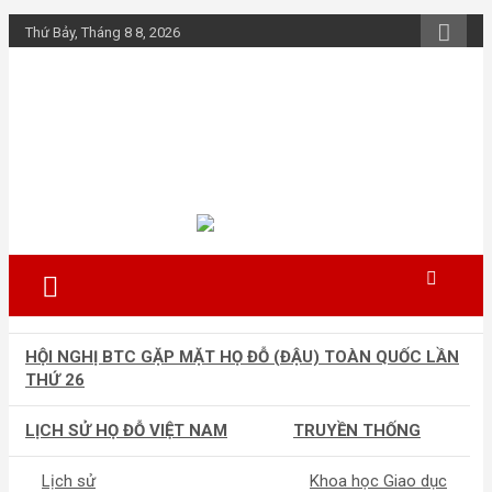
Skip
Thứ Bảy, Tháng 8 8, 2026
to
content
Họ Đỗ (Đậu) Việt
Nam
The Do families of Vietnam "Kết nối
dòng họ"
HỘI NGHỊ BTC GẶP MẶT HỌ ĐỖ (ĐẬU) TOÀN QUỐC LẦN
THỨ 26
LỊCH SỬ HỌ ĐỖ VIỆT NAM
TRUYỀN THỐNG
Lịch sử
Khoa học Giao dục