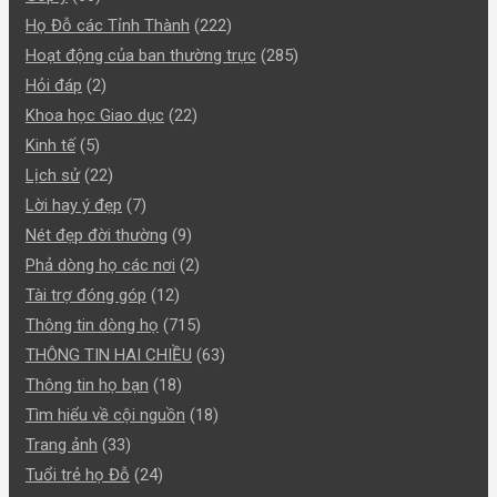
Họ Đỗ các Tỉnh Thành
(222)
Hoạt động của ban thường trực
(285)
Hỏi đáp
(2)
Khoa học Giao dục
(22)
Kinh tế
(5)
Lịch sử
(22)
Lời hay ý đẹp
(7)
Nét đẹp đời thường
(9)
Phả dòng họ các nơi
(2)
Tài trợ đóng góp
(12)
Thông tin dòng họ
(715)
THÔNG TIN HAI CHIỀU
(63)
Thông tin họ bạn
(18)
Tìm hiểu về cội nguồn
(18)
Trang ảnh
(33)
Tuổi trẻ họ Đỗ
(24)