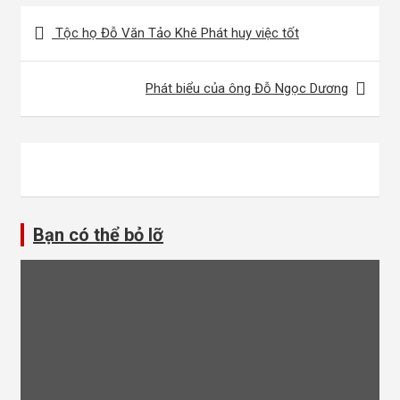
Điều
Tộc họ Đỗ Văn Tảo Khê Phát huy việc tốt
hướng
bài
Phát biểu của ông Đỗ Ngọc Dương
viết
Bạn có thể bỏ lỡ