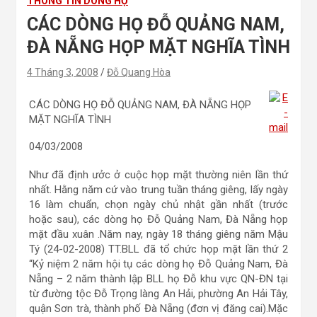
THÔNG TIN DÒNG HỌ
CÁC DÒNG HỌ ĐỖ QUẢNG NAM,
ĐÀ NẴNG HỌP MẶT NGHĨA TÌNH
4 Tháng 3, 2008
Đỗ Quang Hòa
CÁC DÒNG HỌ ĐỖ QUẢNG NAM, ĐÀ NẴNG HỌP
MẶT NGHĨA TÌNH
04/03/2008
Như đã định ưởc ở cuộc họp mặt thường niên lần thứ
nhất. Hằng năm cứ vào trung tuần tháng giêng, lấy ngày
16 làm chuẩn, chọn ngày chủ nhật gần nhất (trước
hoặc sau), các dòng họ Đỗ Quảng Nam, Đà Nẵng họp
mặt đầu xuân .Năm nay, ngày 18 tháng giêng năm Mậu
Tý (24-02-2008) TT.BLL đã tổ chức họp mặt lần thứ 2
“Kỷ niệm 2 năm hội tụ các dòng họ Đỗ Quảng Nam, Đà
Nẵng – 2 năm thành lập BLL họ Đỗ khu vực QN-ĐN tại
từ đường tộc Đỗ Trọng làng An Hải, phường An Hải Tây,
quận Sơn trà, thành phố Đà Nẵng (đơn vị đăng cai).Mặc