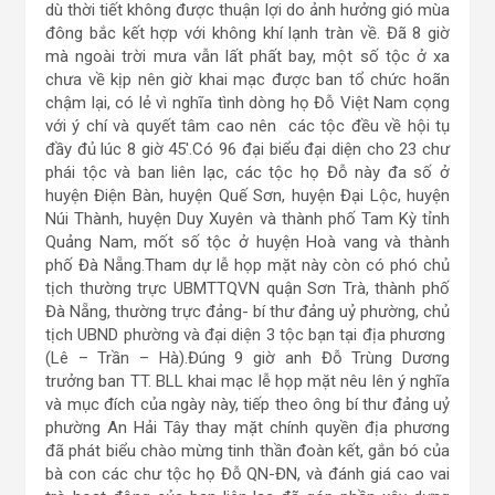
dù thời tiết không được thuận lợi do ảnh hưởng gió mùa
đông bắc kết hợp với không khí lạnh tràn về. Đã 8 giờ
mà ngoài trời mưa vẫn lất phất bay, một số tộc ở xa
chưa về kịp nên giờ khai mạc được ban tổ chức hoãn
chậm lại, có lẻ vì nghĩa tình dòng họ Đỗ Việt Nam cọng
với ý chí và quyết tâm cao nên các tộc đều về hội tụ
đầy đủ lúc 8 giờ 45′.Có 96 đại biểu đại diện cho 23 chư
phái tộc và ban liên lạc, các tộc họ Đỗ này đa số ở
huyện Điện Bàn, huyện Quế Sơn, huyện Đại Lộc, huyện
Núi Thành, huyện Duy Xuyên và thành phố Tam Kỳ tỉnh
Quảng Nam, mốt số tộc ở huyện Hoà vang và thành
phố Đà Nẵng.Tham dự lễ họp mặt này còn có phó chủ
tịch thường trực UBMTTQVN quận Sơn Trà, thành phố
Đà Nẵng, thường trực đảng- bí thư đảng uỷ phường, chủ
tịch UBND phường và đại diện 3 tộc bạn tại địa phương
(Lê – Trần – Hà).Đúng 9 giờ anh Đỗ Trùng Dương
trưởng ban TT. BLL khai mạc lễ họp mặt nêu lên ý nghĩa
và mục đích của ngày này, tiếp theo ông bí thư đảng uỷ
phường An Hải Tây thay mặt chính quyền địa phương
đã phát biểu chào mừng tinh thần đoàn kết, gắn bó của
bà con các chư tộc họ Đỗ QN-ĐN, và đánh giá cao vai