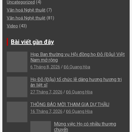
Uncategorized
(4)
Văn hoá Nghệ thuật
(7)
Văn hoá Nghệ thuật
(81)
Video
(43)
Bài viết gần đây
Họp Ban thường vụ Hội đồng họ Đỗ (Đậu) Việt
Nam mở rộng
6 Tháng 8, 2026
Đỗ Quang Hòa
Họ Đỗ (Đậu) tổ chức lễ dâng hương hương tri
ân liệt sĩ
27 Tháng 7, 2026
Đỗ Quang Hòa
THÔNG BÁO MỜI THAM GIA DỰ THẦU
16 Tháng 7, 2026
Đỗ Quang Hòa
Mừng việc Họ có nhiều thượng
chuyển