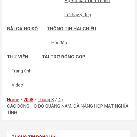
Họ Đỗ các Tỉnh Thành
Lời hay ý đẹp
BÀI CA HỌ ĐỖ
THÔNG TIN HAI CHIỀU
Hỏi đáp
THƯ VIỆN
TÀI TRỢ ĐÓNG GÓP
Trang ảnh
Video
Home
2008
Tháng 3
4
CÁC DÒNG HỌ ĐỖ QUẢNG NAM, ĐÀ NẴNG HỌP MẶT NGHĨA
TÌNH