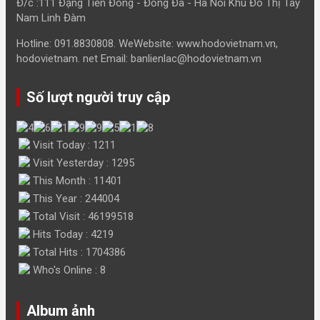
Đ/c :111 Đặng Tiến Đông - Đống Đa - Hà Nôi Khu Đô Thị Tây
Nam Linh Đàm
Hotline: 091.8830808. WeWebsite: www.hodovietnam.vn,
hodovietnam. net Email: banlienlac@hodovietnam.vn
Số lượt người truy cập
Visit Today : 1211
Visit Yesterday : 1295
This Month : 11401
This Year : 244004
Total Visit : 46199518
Hits Today : 4219
Total Hits : 1704386
Who's Online : 8
Album ảnh