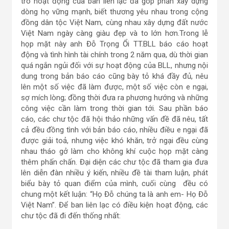
trò hoạt động của ban liên lạc đã góp phần xây dựng
dòng họ vững mạnh, biết thương yêu nhau trong cộng
đồng dân tộc Việt Nam, cùng nhau xây dựng đất nước
Việt Nam ngày càng giàu đẹp và to lớn hơn.Trong lễ
họp mặt này anh Đỗ Trọng Ổi TT.BLL báo cáo hoạt
động và tình hình tài chính trong 2 năm qua, dù thời gian
quá ngắn ngủi đối với sự hoạt động của BLL, nhưng nội
dung trong bản báo cáo cũng bày tỏ khá đầy đủ, nêu
lên một số việc đã làm được, một số việc còn e ngại,
sợ mích lòng; đồng thời đưa ra phương hướng và những
công việc cần làm trong thời gian tới. Sau phần báo
cáo, các chư tộc đã hội thảo những vấn đề đã nêu, tất
cả đều đồng tình với bản báo cáo, nhiều điều e ngại đã
được giải toả, nhưng việc khó khăn, trở ngại đều cùng
nhau tháo gở làm cho không khí cuộc họp mặt càng
thêm phấn chấn. Đại diện các chư tộc đã tham gia đưa
lên diễn đàn nhiều ý kiến, nhiều đề tài tham luận, phát
biểu bày tỏ quan điểm của mình, cuối cùng đều có
chung một kết luận: “Họ Đỗ chúng ta là anh em- Họ Đỗ
Việt Nam”. Để ban liên lạc có điều kiện hoạt động, các
chư tộc đã đi đến thống nhất: