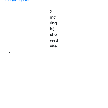
Xin
mời
ủ
ng
hộ
cho
wed
site
.