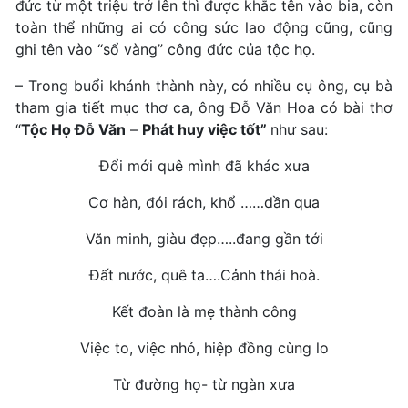
đức từ một triệu trở lên thì được khắc tên vào bia, còn
toàn thể những ai có công sức lao động cũng, cũng
ghi tên vào “sổ vàng” công đức của tộc họ.
– Trong buổi khánh thành này, có nhiều cụ ông, cụ bà
tham gia tiết mục thơ ca, ông Đỗ Văn Hoa có bài thơ
“
Tộc Họ Đỗ Văn
–
Phát huy việc tốt”
như sau:
Đổi mới quê mình đã khác xưa
Cơ hàn, đói rách, khổ ……dần qua
Văn minh, giàu đẹp…..đang gần tới
Đất nước, quê ta….Cảnh thái hoà.
Kết đoàn là mẹ thành công
Việc to, việc nhỏ, hiệp đồng cùng lo
Từ đường họ- từ ngàn xưa