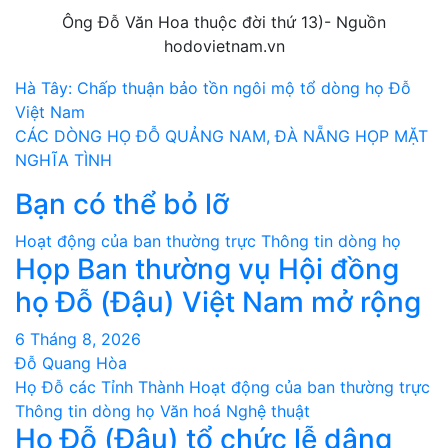
Ông Đỗ Văn Hoa thuộc đời thứ 13)- Nguồn
hodovietnam.vn
Điều
Hà Tây: Chấp thuận bảo tồn ngôi mộ tổ dòng họ Đỗ
Việt Nam
hướng
CÁC DÒNG HỌ ĐỖ QUẢNG NAM, ĐÀ NẴNG HỌP MẶT
bài
NGHĨA TÌNH
Bạn có thể bỏ lỡ
viết
Hoạt động của ban thường trực
Thông tin dòng họ
Họp Ban thường vụ Hội đồng
họ Đỗ (Đậu) Việt Nam mở rộng
6 Tháng 8, 2026
Đỗ Quang Hòa
Họ Đỗ các Tỉnh Thành
Hoạt động của ban thường trực
Thông tin dòng họ
Văn hoá Nghệ thuật
Họ Đỗ (Đậu) tổ chức lễ dâng