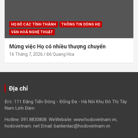
HỌ ĐỖ CÁC TỈNH THÀNH
THÔNG TIN DÒNG HỌ
VĂN HOÁ NGHỆ THUẬT
Mừng việc Họ có nhiều thượng chuyển
16 Tháng 7, 2026
Đỗ Quang Hòa
Địa chỉ
Đ/c :111 Đặng Tiến Đông - Đống Đa - Hà Nôi Khu Đô Thị Tây
Nam Linh Đàm
Hotline: 091.8830808. WeWebsite: www.hodovietnam.vn,
hodovietnam. net Email: banlienlac@hodovietnam.vn