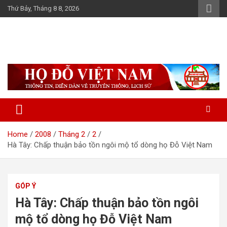
Skip
Thứ Bảy, Tháng 8 8, 2026
to
content
Họ Đỗ (Đậu) Việt Nam
The Do families of Vietnam "Kết nối dòng họ"
Home
2008
Tháng 2
2
Hà Tây: Chấp thuận bảo tồn ngôi mộ tổ dòng họ Đỗ Việt Nam
GÓP Ý
Hà Tây: Chấp thuận bảo tồn ngôi
mộ tổ dòng họ Đỗ Việt Nam