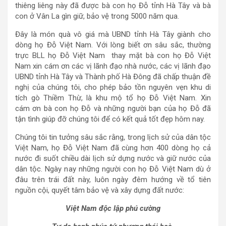
thiêng liêng này đã được bà con họ Đỗ tỉnh Hà Tây và bà
con ở Vân La gìn giữ, bảo vệ trong 5000 năm qua.
Đây là món quà vô giá mà UBND tỉnh Hà Tây giành cho
dòng họ Đỗ Việt Nam. Với lòng biết ơn sâu sắc, thường
trực BLL họ Đỗ Việt Nam thay mặt bà con họ Đỗ Việt
Nam xin cám ơn các vị lãnh đạo nhà nước, các vị lãnh đạo
UBND tỉnh Hà Tây và Thành phố Hà Đông đã chấp thuận đề
nghị của chúng tôi, cho phép bảo tồn nguyên vẹn khu di
tích gò Thiềm Thừ, là khu mộ tổ họ Đỗ Việt Nam. Xin
cám ơn bà con họ Đỗ và những người bạn của họ Đỗ đã
tận tình giúp đỡ chúng tôi để có kết quả tốt đẹp hôm nay.
Chúng tôi tin tưởng sâu sắc rằng, trong lịch sử của dân tộc
Việt Nam, họ Đỗ Việt Nam đã cùng hơn 400 dòng họ cả
nước đi suốt chiều dài lịch sử dựng nước và giữ nước của
dân tộc. Ngày nay những người con họ Đỗ Việt Nam dù ở
đâu trên trái đất này, luôn ngày đêm hướng về tổ tiên
nguồn cội, quyết tâm bảo vệ và xây dựng đất nước:
Việt Nam độc lập phú cường