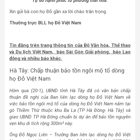
Tự do hạnh phúc tứ phương thái hoà.
Xin gửi bà con họ Đỗ gần xa lời chào trân trọng.
Thường trực BLL họ Đỗ Việt Nam
Tin đăng trên trang thông tin của Bộ Văn hóa, Thể thao
và Du lịch Việt Nam, báo Sài Gòn Giải phóng, báo Lao
động và nhiều báo khác.
Hà Tây: Chấp thuận bảo tồn ngôi mộ tổ dòng
họ Đỗ Việt Nam
Hôm qua (20-1), UBND tỉnh Hà Tây đã có văn bản chấp
thuận đề nghị của Ban liên lạc dòng họ Đỗ Việt Nam về
việc bảo tồn ngôi mộ tổ của dòng họ Đỗ Việt Nam nằm tại
gò Thiềm Thừ thuộc khu Ba La (TP Hà Đông- Hà Tây) và
giao UBND TP Hà Đông chuẩn bị dự án để bảo tồn nguyên
vẹn khu di tích rộng 300m² này.
Ông Đỗ Ngọc Liên – Trưởng Ban liên lạc dòng họ Đỗ Việt