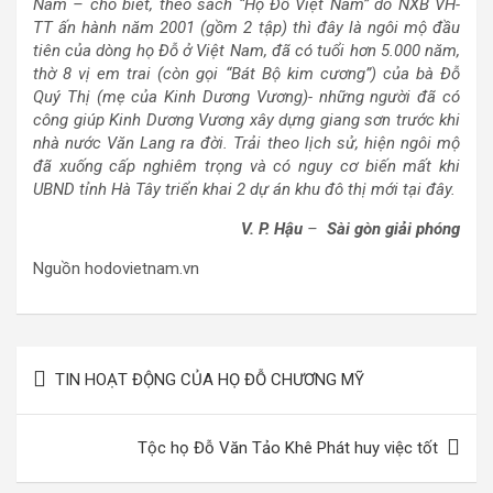
Nam – cho biết, theo sách “Họ Đỗ Việt Nam” do NXB VH-
TT ấn hành năm 2001 (gồm 2 tập) thì đây là ngôi mộ đầu
tiên của dòng họ Đỗ ở Việt Nam, đã có tuổi hơn 5.000 năm,
thờ 8 vị em trai (còn gọi “Bát Bộ kim cương”) của bà Đỗ
Quý Thị (mẹ của Kinh Dương Vương)- những người đã có
công giúp Kinh Dương Vương xây dựng giang sơn trước khi
nhà nước Văn Lang ra đời. Trải theo lịch sử, hiện ngôi mộ
đã xuống cấp nghiêm trọng và có nguy cơ biến mất khi
UBND tỉnh Hà Tây triển khai 2 dự án khu đô thị mới tại đây.
V. P. Hậu
–
Sài gòn giải phóng
Nguồn hodovietnam.vn
Điều
TIN HOẠT ĐỘNG CỦA HỌ ĐỖ CHƯƠNG MỸ
hướng
bài
Tộc họ Đỗ Văn Tảo Khê Phát huy việc tốt
viết