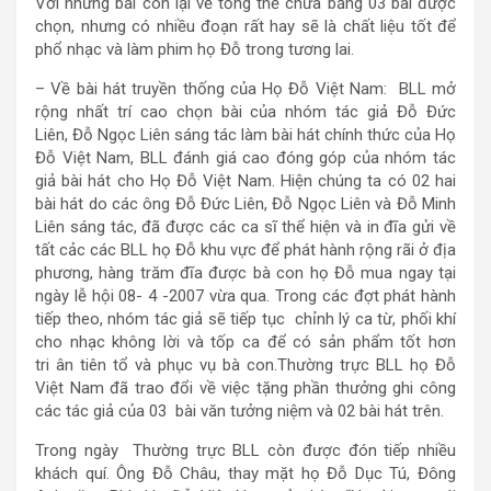
Với những bài còn lại về tổng thể chưa bằng 03 bài được
chọn, nhưng có nhiều đoạn rất hay sẽ là chất liệu tốt để
phổ nhạc và làm phim họ Đỗ trong tương lai.
– Về bài hát truyền thống của Họ Đỗ Việt Nam: BLL mở
rộng nhất trí cao chọn bài của nhóm tác giả Đỗ Đức
Liên, Đỗ Ngọc Liên sáng tác làm bài hát chính thức của Họ
Đỗ Việt Nam, BLL đánh giá cao đóng góp của nhóm tác
giả bài hát cho Họ Đỗ Việt Nam. Hiện chúng ta có 02 hai
bài hát do các ông Đỗ Đức Liên, Đỗ Ngọc Liên và Đỗ Minh
Liên sáng tác, đã được các ca sĩ thể hiện và in đĩa gửi về
tất cảc các BLL họ Đỗ khu vực để phát hành rộng rãi ở địa
phương, hàng trăm đĩa được bà con họ Đỗ mua ngay tại
ngày lễ hội 08- 4 -2007 vừa qua. Trong các đợt phát hành
tiếp theo, nhóm tác giả sẽ tiếp tục chỉnh lý ca từ, phối khí
cho nhạc không lời và tốp ca để có sản phẩm tốt hơn
tri ân tiên tổ và phục vụ bà con.Thường trực BLL họ Đỗ
Việt Nam đã trao đổi về việc tặng phần thưởng ghi công
các tác giả của 03 bài văn tưởng niệm và 02 bài hát trên.
Trong ngày Thường trực BLL còn được đón tiếp nhiều
khách quí. Ông Đỗ Châu, thay mặt họ Đỗ Dục Tú, Đông