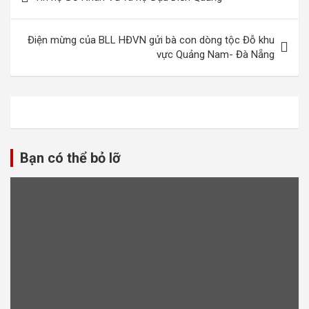
hướng
bài
Điện mừng của BLL HĐVN gửi bà con dòng tộc Đỗ khu
viết
vực Quảng Nam- Đà Nẵng
Bạn có thể bỏ lỡ