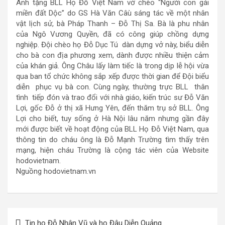
Anh tặng BLL Họ Đỗ Việt Nam vở chèo “Người con gái
miền đất Dộc” do GS Hà Văn Câù sáng tác về một nhân
vật lịch sử, bà Pháp Thanh – Đỗ Thị Sa. Bà là phu nhân
của Ngô Vương Quyền, đã có công giúp chồng dựng
nghiệp. Đội chèo họ Đỗ Dục Tú dàn dựng vở này, biểu diễn
cho bà con địa phương xem, dành được nhiều thiện cảm
của khán giả. Ông Châu lấy làm tiếc là trong dịp lễ hội vừa
qua ban tổ chức không sắp xếp được thời gian để Đội biểu
diễn phục vụ bà con. Cùng ngày, thường trực BLL thân
tình tiếp đón và trao đổi với nhà giáo, kiến trúc sư Đỗ Văn
Lợi, gốc Đỗ ở thị xã Hưng Yên, đến thăm trụ sở BLL. Ông
Lợi cho biết, tuy sống ở Hà Nội lâu năm nhưng gần đây
mới được biết về hoạt động của BLL Họ Đỗ Việt Nam, qua
thông tin do cháu ông là Đỗ Mạnh Trường tìm thấy trên
mạng, hiện cháu Trường là cộng tác viên của Website
hodovietnam.
Nguồng hodovietnam.vn
Điều
Tin họ Đỗ Nhân Vũ và họ Đậu Diễn Quảng