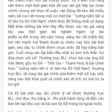
viết thành một một bài chung được
. C
ó ý kiến cho rằng
cần thêm một thời gian nữa để các tác giả tiếp tục hoàn
chỉnh, nhưng xét thực tế cuộc vận động đã kéo dài nhiều
năm, bà con rất mong mỏi có một bài ” tưởng niệm liệt vị
tổ tiên họ Đỗ Việt Nam” chính thức để thống nhất sử dụng.
Mặt khác những bài trên đây đều được các tác giả sáng
tác sau thời gian dài nghiền ngẫm và tác
phẩm ra đời trong khi cảm hứng sáng tác rất mãnh liệt,
hơi văn mạnh mà thanh thoát tự nhiên, nay kéo dài thời
gian, yêu cầu tu chỉnh thêm chưa chắc đã hay bằng bản
gốc. Cuối cùng các đại biểu đều nhất trí: trên tinh thần “bó
đũa chọn cột cờ” Thường trực BLL chọn bài của ông Đỗ
Văn Minh, gốc họ Đỗ – Tĩnh Gia – Thanh Hoá, là bài chính
thức ” tưởng niệm liệt vị tổ tiên Họ Đỗ Việt Nam”, thường
trực BLL sẽ cùng tác giả chỉnh sửa thêm một số câu chữ,
nâng cao tính khái quát và chính xác về lịch sử mà Họ ta
lưu giữ.
Cả 03 bài trên sau khi chỉnh lý sẽ được thường trực
BLL cho đọc, thu băng, in đĩa phát hành rộng rãi đến các
ban liên lạc khu vực và bà con họ Đỗ trong và ngoài nước.