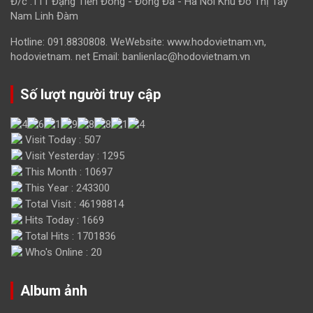
Đ/c :111 Đặng Tiến Đông - Đống Đa - Hà Nôi Khu Đô Thị Tây
Nam Linh Đàm
Hotline: 091.8830808. WeWebsite: www.hodovietnam.vn,
hodovietnam. net Email: banlienlac@hodovietnam.vn
Số lượt người truy cập
Visit Today : 507
Visit Yesterday : 1295
This Month : 10697
This Year : 243300
Total Visit : 46198814
Hits Today : 1669
Total Hits : 1701836
Who's Online : 20
Album ảnh