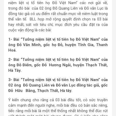
niệm liệt vị tổ tiên họ Đỗ Việt Nam” các nơi gửi về,
trong đó bài của 02 ông Đỗ Quang Liên và Đỗ văn Lục là
đồng tác giả có ưu điểm rất chuẩn mực về niêm luật trong
thể văn tế. BLL họp mở rộng quyết định chọn ra 03 bài
hay nhất, sát với tiêu chí, mục đích yêu cầu đặt ra của
cuộc vận động là các bài:
1- Bài “Tưởng niệm liệt vị tổ tiên họ Đỗ Việt Nam” của
ông Đỗ Văn Minh, gốc họ Đỗ, huyện Tĩnh Gia, Thanh
Hoá.
2- Bài “Tưởng niệm liệt vị tổ tiên họ Đỗ Việt Nam” của
ông Đỗ Điểm, gốc Đỗ Hương Ngải, huyện Thạch Thất,
Hà Tây.
3- Bài “Tưởng niệm liệt vị tổ tiên họ Đỗ Việt Nam” của
02 ông Đỗ Quang Liên và Đỗ văn Lục đồng tác giả, gốc
Đỗ Hữu Bằng, Thạch Thất, Hà tây.
Ý kiến chung cho rằng cả 03 bài đều tốt, có sức truyền
cảm mạnh đến người nghe, mỗi bài đều có bản sắc riêng,
tiếc rằng mỗi bài là một thể thống nhất không thể đúc rút