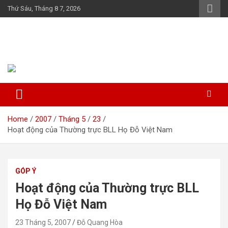
Skip
Thứ Sáu, Tháng 8 7, 2026
to
content
Họ Đỗ (Đậu) Việt Nam
The Do families of Vietnam "Kết nối dòng họ"
Home
2007
Tháng 5
23
Hoạt động của Thường trực BLL Họ Đỗ Việt Nam
GÓP Ý
Hoạt động của Thường trực BLL
Họ Đỗ Việt Nam
23 Tháng 5, 2007
Đỗ Quang Hòa