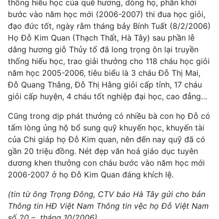
thống hiếu học của quê hương, dòng họ, phấn khởi
bước vào năm học mới (2006-2007) thi đua học giỏi,
đạo đức tốt, ngày rằm tháng bảy Bính Tuất (8/2/2006)
Họ Đỗ Kim Quan (Thạch Thất, Hà Tây) sau phần lễ
dâng hương giỗ Thủy tổ đã long trọng ôn lại truyền
thống hiếu học, trao giải thưởng cho 118 cháu học giỏi
năm học 2005-2006, tiêu biểu là 3 cháu Đỗ Thị Mai,
Đỗ Quang Thắng, Đỗ Thị Hằng giỏi cấp tỉnh, 17 cháu
giỏi cấp huyện, 4 cháu tốt nghiệp đại học, cao đẳng…
Cũng trong dịp phát thưởng có nhiều bà con họ Đỗ có
tấm lòng ủng hộ bổ sung quỹ khuyến học, khuyến tài
của Chi giáp họ Đỗ Kim quan, nên đến nay quỹ đã có
gần 20 triệu đồng. Nét đẹp văn hoá giáo dục tuyên
dương khen thưởng con cháu bước vào năm học mới
2006-2007 ở họ Đỗ Kim Quan đáng khích lệ.
(tin từ ông Trọng Đông, CTV báo Hà Tây gửi cho bản
Thông tin HĐ Việt Nam Thông tin vệc họ Đỗ Việt Nam
số 20 – tháng 10/2006)