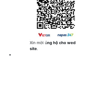
Xin mời ủ
ng hộ cho wed
site
.