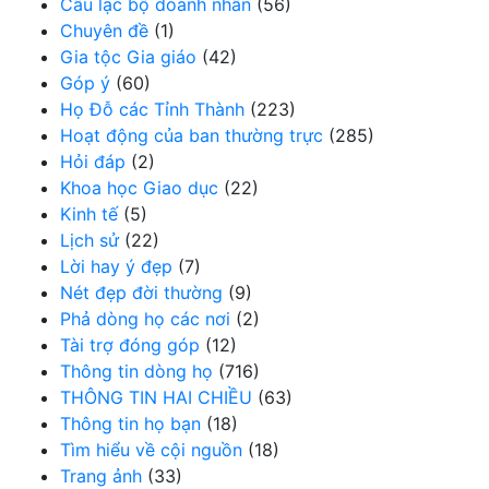
Câu lạc bộ doanh nhân
(56)
Chuyên đề
(1)
Gia tộc Gia giáo
(42)
Góp ý
(60)
Họ Đỗ các Tỉnh Thành
(223)
Hoạt động của ban thường trực
(285)
Hỏi đáp
(2)
Khoa học Giao dục
(22)
Kinh tế
(5)
Lịch sử
(22)
Lời hay ý đẹp
(7)
Nét đẹp đời thường
(9)
Phả dòng họ các nơi
(2)
Tài trợ đóng góp
(12)
Thông tin dòng họ
(716)
THÔNG TIN HAI CHIỀU
(63)
Thông tin họ bạn
(18)
Tìm hiểu về cội nguồn
(18)
Trang ảnh
(33)