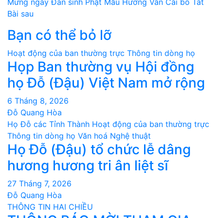
Điều
Mừng ngày Đản sinh Phật Mẫu Hương Vân Cái bồ Tát
Bài sau
hướng
Bạn có thể bỏ lỡ
bài
Hoạt động của ban thường trực
Thông tin dòng họ
viết
Họp Ban thường vụ Hội đồng
họ Đỗ (Đậu) Việt Nam mở rộng
6 Tháng 8, 2026
Đỗ Quang Hòa
Họ Đỗ các Tỉnh Thành
Hoạt động của ban thường trực
Thông tin dòng họ
Văn hoá Nghệ thuật
Họ Đỗ (Đậu) tổ chức lễ dâng
hương hương tri ân liệt sĩ
27 Tháng 7, 2026
Đỗ Quang Hòa
THÔNG TIN HAI CHIỀU