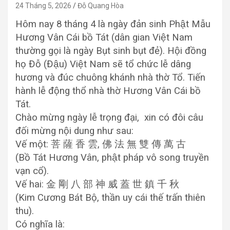
24 Tháng 5, 2026
Đỗ Quang Hòa
Hôm nay 8 tháng 4 là ngày đản sinh Phật Mẫu
Hương Vân Cái bồ Tát (dân gian Việt Nam
thường gọi là ngày Bụt sinh bụt đẻ). Hội đồng
họ Đỗ (Đậu) Việt Nam sẽ tổ chức lễ dâng
hương và đúc chuông khánh nhà thờ Tổ. Tiến
hành lễ động thổ nhà thờ Hương Vân Cái bồ
Tát.
Chào mừng ngày lễ trọng đại, xin có đôi câu
đối mừng nội dung như sau:
Vế một: 菩 薩 香 雲, 佛 法 無 雙 傳 萬 古
(Bồ Tát Hương Vân, phật pháp vô song truyền
vạn cổ).
Vế hai: 金 剛 八 部 神 威 蓋 世 鎮 千 秋
(Kim Cương Bát Bộ, thần uy cái thế trấn thiên
thu).
Có nghĩa là: