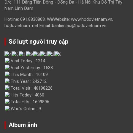
Đ/c :111 Đặng Tiến Đông - Đống Đa - Hà Nôi Khu Đô Thị Tây
Nam Linh Đàm
Hotline: 091.8830808. WeWebsite: www.hodovietnam.vn,
hodovietnam. net Email: banlienlac@hodovietnam.vn
Số lượt người truy cập
Visit Today : 1214
Visit Yesterday : 1538
This Month : 10109
This Year : 242712
Total Visit : 46198226
Hits Today : 4060
Total Hits : 1699896
Who's Online : 9
Album ảnh