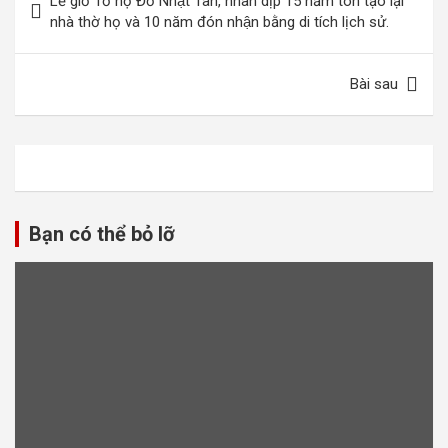
Lễ giỗ Tổ họ Đỗ Nhật Tân, nhân dịp 15 năm tôn tạo lại
hướng
nhà thờ họ và 10 năm đón nhận bằng di tích lịch sử.
bài
viết
Bài sau
Bạn có thể bỏ lỡ