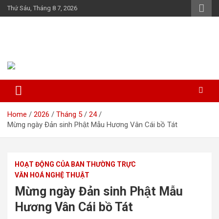
Skip
Thứ Sáu, Tháng 8 7, 2026
to
content
Họ Đỗ (Đậu) Việt Nam
The Do families of Vietnam "Kết nối dòng họ"
Home
2026
Tháng 5
24
Mừng ngày Đản sinh Phật Mẫu Hương Vân Cái bồ Tát
HOẠT ĐỘNG CỦA BAN THƯỜNG TRỰC
VĂN HOÁ NGHỆ THUẬT
Mừng ngày Đản sinh Phật Mẫu
Hương Vân Cái bồ Tát