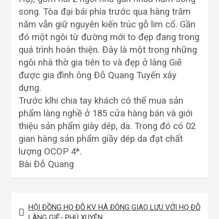
song. Tòa đại bái phía trước qua hàng trăm
năm vẫn giữ nguyên kiến trúc gỗ lim cổ. Gần
đó một ngôi từ đường mới to đẹp đang trong
quá trình hoàn thiện. Đây là một trong những
ngôi nhà thờ gia tiên to và đẹp ở làng Giẽ
được gia đình ông Đỗ Quang Tuyến xây
dựng.
Trước klhi chia tay khách có thể mua sản
phẩm làng nghề ở 185 cửa hàng bán và giới
thiệu sản phẩm giày dép, da. Trong đó có 02
gian hàng sản phẩm giầy dép da đạt chất
lượng OCOP 4*.
Bài Đỗ Quang
Điều
HỘI ĐỒNG HỌ ĐỖ KV HÀ ĐÔNG GIAO LƯU VỚI HỌ ĐỖ
hướng
LÀNG GIẼ- PHÚ XUYÊN