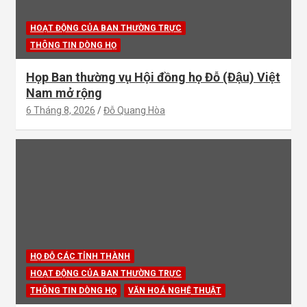
HOẠT ĐỘNG CỦA BAN THƯỜNG TRỰC
THÔNG TIN DÒNG HỌ
Họp Ban thường vụ Hội đồng họ Đỗ (Đậu) Việt
Nam mở rộng
6 Tháng 8, 2026
Đỗ Quang Hòa
HỌ ĐỖ CÁC TỈNH THÀNH
HOẠT ĐỘNG CỦA BAN THƯỜNG TRỰC
THÔNG TIN DÒNG HỌ
VĂN HOÁ NGHỆ THUẬT