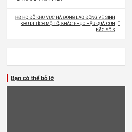
bài
viết
HĐ HỌ ĐỖ KHU VỰC HÀ ĐÔNG LAO ĐỘNG VỆ SINH
KHU DI TÍCH MỘ TỔ, KHẮC PHỤC HẬU QUẢ CƠN
BÃO SỐ 3
Bạn có thể bỏ lỡ