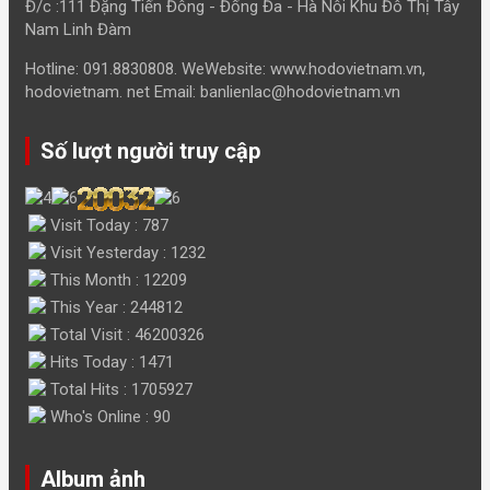
Đ/c :111 Đặng Tiến Đông - Đống Đa - Hà Nôi Khu Đô Thị Tây
Nam Linh Đàm
Hotline: 091.8830808. WeWebsite: www.hodovietnam.vn,
hodovietnam. net Email: banlienlac@hodovietnam.vn
Số lượt người truy cập
Visit Today : 787
Visit Yesterday : 1232
This Month : 12209
This Year : 244812
Total Visit : 46200326
Hits Today : 1471
Total Hits : 1705927
Who's Online : 90
Album ảnh