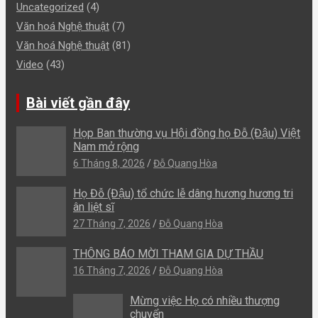
Uncategorized
(4)
Văn hoá Nghệ thuật
(7)
Văn hoá Nghệ thuật
(81)
Video
(43)
Bài viết gần đây
Họp Ban thường vụ Hội đồng họ Đỗ (Đậu) Việt
Nam mở rộng
6 Tháng 8, 2026
Đỗ Quang Hòa
Họ Đỗ (Đậu) tổ chức lễ dâng hương hương tri
ân liệt sĩ
27 Tháng 7, 2026
Đỗ Quang Hòa
THÔNG BÁO MỜI THAM GIA DỰ THẦU
16 Tháng 7, 2026
Đỗ Quang Hòa
Mừng việc Họ có nhiều thượng
chuyển