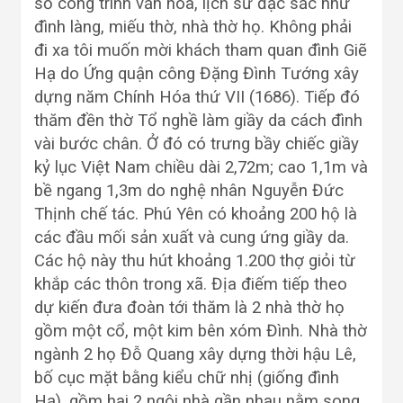
số công trình văn hóa, lịch sử đặc sắc như
đình làng, miếu thờ, nhà thờ họ. Không phải
đi xa tôi muốn mời khách tham quan đình Giẽ
Hạ do Ứng quận công Đặng Đình Tướng xây
dựng năm Chính Hóa thứ VII (1686). Tiếp đó
thăm đền thờ Tổ nghề làm giầy da cách đình
vài bước chân. Ở đó có trưng bầy chiếc giầy
kỷ lục Việt Nam chiều dài 2,72m; cao 1,1m và
bề ngang 1,3m do nghệ nhân Nguyễn Đức
Thịnh chế tác. Phú Yên có khoảng 200 hộ là
các đầu mối sản xuất và cung ứng giầy da.
Các hộ này thu hút khoảng 1.200 thợ giỏi từ
khắp các thôn trong xã. Địa điếm tiếp theo
dự kiến đưa đoàn tới thăm là 2 nhà thờ họ
gồm một cổ, một kim bên xóm Đình. Nhà thờ
ngành 2 họ Đỗ Quang xây dựng thời hậu Lê,
bố cục mặt bằng kiểu chữ nhị (giống đình
Hạ), gồm hai 2 ngôi nhà gần nhau nằm song