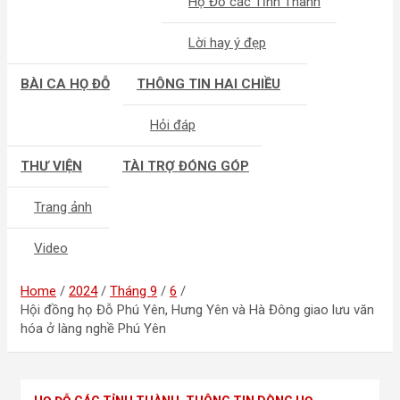
Họ Đỗ các Tỉnh Thành
Lời hay ý đẹp
BÀI CA HỌ ĐỖ
THÔNG TIN HAI CHIỀU
Hỏi đáp
THƯ VIỆN
TÀI TRỢ ĐÓNG GÓP
Trang ảnh
Video
Home
2024
Tháng 9
6
Hội đồng họ Đỗ Phú Yên, Hưng Yên và Hà Đông giao lưu văn
hóa ở làng nghề Phú Yên