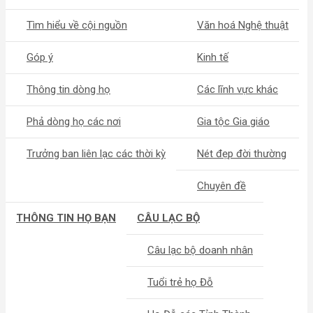
Tìm hiểu về cội nguồn
Văn hoá Nghệ thuật
Góp ý
Kinh tế
Thông tin dòng họ
Các lĩnh vực khác
Phả dòng họ các nơi
Gia tộc Gia giáo
Trưởng ban liên lạc các thời kỳ
Nét đẹp đời thường
Chuyên đề
THÔNG TIN HỌ BẠN
CÂU LẠC BỘ
Câu lạc bộ doanh nhân
Tuổi trẻ họ Đỗ