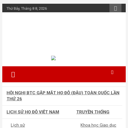
Skip
Thứ Bảy, Tháng 8 8, 2026
to
content
Họ Đỗ (Đậu) Việt
Nam
The Do families of Vietnam "Kết nối
dòng họ"
HỘI NGHỊ BTC GẶP MẶT HỌ ĐỖ (ĐẬU) TOÀN QUỐC LẦN
THỨ 26
LỊCH SỬ HỌ ĐỖ VIỆT NAM
TRUYỀN THỐNG
Lịch sử
Khoa học Giao dục