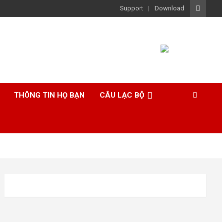
Support
Download
THÔNG TIN HỌ BẠN
CÂU LẠC BỘ