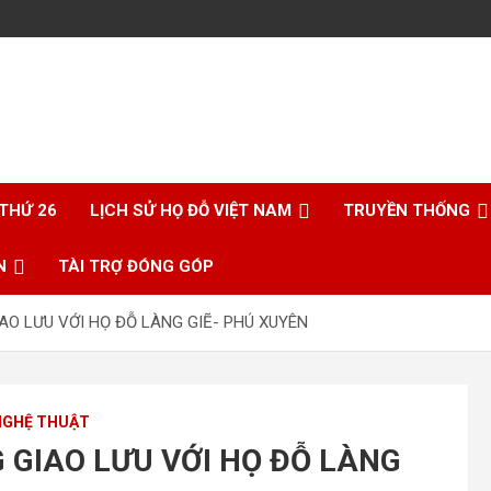
 THỨ 26
LỊCH SỬ HỌ ĐỖ VIỆT NAM
TRUYỀN THỐNG
N
TÀI TRỢ ĐÓNG GÓP
AO LƯU VỚI HỌ ĐỖ LÀNG GIẼ- PHÚ XUYÊN
NGHỆ THUẬT
 GIAO LƯU VỚI HỌ ĐỖ LÀNG