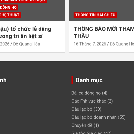
 CỦA BAN THƯỜNG TRỰC
 DÒNG HỌ
GHỆ THUẬT
THÔNG TIN HAI CHIỀU
ậu) tổ chức lễ dâng
THÔNG BÁO MỜI THAM
ng tri ân liệt sĩ
THẦU
 2026
Đỗ Quang Hòa
16 Tháng 7, 2026
Đỗ Quang H
ảnh
Danh mục
Bài ca dòng họ
(4)
Các lĩnh vực khác
(2)
Câu lạc bộ
(30)
Câu lạc bộ doanh nhân
(55)
Chuyên đề
(1)
Gia tộc Gia giáo
(42)