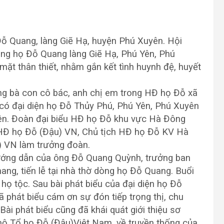
ỗ Quang, làng Giẽ Hạ, huyện Phú Xuyên. Hội
ng họ Đỗ Quang làng Giẽ Hạ, Phú Yên, Phú
mặt thân thiết, nhằm gắn kết tình huynh đệ, huyết
ùng bà con cô bác, anh chị em trong HĐ họ Đỗ xã
có đại diện họ Đỗ Thủy Phú, Phú Yên, Phú Xuyên
ên. Đoàn đại biểu HĐ họ Đỗ khu vực Hà Đông
HĐ họ Đỗ (Đậu) VN, Chủ tịch HĐ họ Đỗ KV Hà
 VN làm trưởng đoàn.
hướng dẫn của ông Đỗ Quang Quỳnh, trưởng ban
ang, tiến lễ tại nhà thờ dòng họ Đỗ Quang. Buổi
, họ tộc. Sau bài phát biểu của đại diện họ Đỗ
 phát biểu cám ơn sự đón tiếp trọng thị, chu
i phát biểu cũng đã khái quát giới thiệu sơ
 mộ Tổ họ Đỗ (Đậu)Việt Nam, về truyền thống của