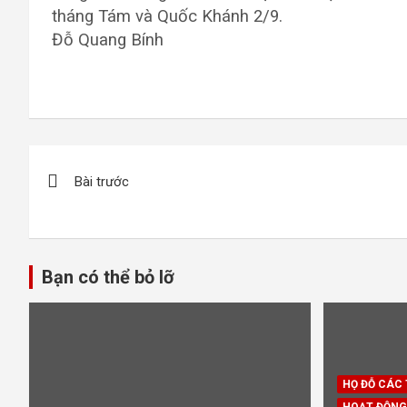
tháng Tám và Quốc Khánh 2/9.
Đỗ Quang Bính
Điều
Bài trước
hướng
bài
viết
Bạn có thể bỏ lỡ
HỌ ĐỖ CÁC