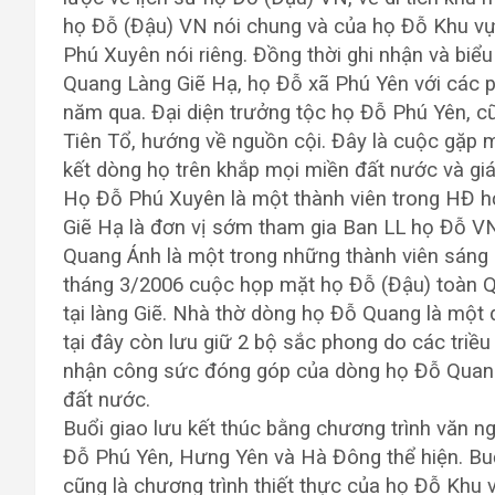
họ Đỗ (Đậu) VN nói chung và của họ Đỗ Khu vự
Phú Xuyên nói riêng. Đồng thời ghi nhận và bi
Quang Làng Giẽ Hạ, họ Đỗ xã Phú Yên với các 
năm qua. Đại diện trưởng tộc họ Đỗ Phú Yên, c
Tiên Tổ, hướng về nguồn cội. Đây là cuộc gặp mặ
kết dòng họ trên khắp mọi miền đất nước và giá
Họ Đỗ Phú Xuyên là một thành viên trong HĐ 
Giẽ Hạ là đơn vị sớm tham gia Ban LL họ Đỗ V
Quang Ánh là một trong những thành viên sáng 
tháng 3/2006 cuộc họp mặt họ Đỗ (Đậu) toàn Q
tại làng Giẽ. Nhà thờ dòng họ Đỗ Quang là một
tại đây còn lưu giữ 2 bộ sắc phong do các triề
nhận công sức đóng góp của dòng họ Đỗ Quang
đất nước.
Buổi giao lưu kết thúc bằng chương trình văn 
Đỗ Phú Yên, Hưng Yên và Hà Đông thể hiện. Buổi
cũng là chương trình thiết thực của họ Đỗ K