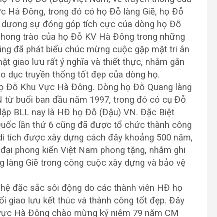
c Hà Đông, trong đó có họ Đỗ làng Giẽ, họ Đỗ
ểu dương sự đóng góp tích cực của dòng họ Đỗ
phong trào của họ Đỗ KV Hà Đông trong những
ũng đã phát biểu chúc mừng cuộc gặp mặt tri ân
t giao lưu rất ý nghĩa và thiết thực, nhằm gắn
o dục truyền thống tốt đẹp của dòng họ.
họ Đỗ Khu Vực Hà Đông. Dòng họ Đỗ Quang làng
N từ buổi ban đầu năm 1997, trong đó có cụ Đỗ
lập BLL nay là HĐ họ Đỗ (Đậu) VN. Đặc Biệt
uốc lần thứ 6 cũng đã được tổ chức thành công
 di tích được xây dựng cách đây khoảng 500 năm,
u đại phong kiến Việt Nam phong tặng, nhằm ghi
 làng Giẽ trong công cuộc xây dựng và bảo vệ
nghệ đặc sắc sôi động do các thành viên HĐ họ
 giao lưu kết thúc và thành công tốt đẹp. Đây
hu vực Hà Đông chào mừng kỷ niêm 79 năm CM