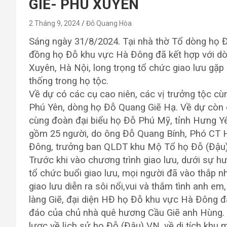
GIẼ- PHÚ XUYÊN
2 Tháng 9, 2024
Đỗ Quang Hòa
Sáng ngày 31/8/2024. Tại nhà thờ Tổ dòng họ Đ
đồng họ Đỗ khu vực Hà Đông đã kết hợp với dò
Xuyên, Hà Nội, long trọng tổ chức giao lưu gặp 
thống trong họ tộc.
Về dự có các cụ cao niên, các vị trưởng tộc c
Phú Yên, dòng họ Đỗ Quang Giẽ Hạ. Về dự còn 
cùng đoàn đại biểu họ Đỗ Phú Mỹ, tỉnh Hưng Y
gồm 25 người, do ông Đỗ Quang Bính, Phó CT 
Đông, trưởng ban QLDT khu Mộ Tổ họ Đỗ (Đậu)
Trước khi vào chương trình giao lưu, dưới sự 
tổ chức buổi giao lưu, mọi người đã vào thắp nh
giao lưu diễn ra sôi nổi,vui và thắm tình anh em
làng Giẽ, đại diện HĐ họ Đỗ khu vực Hà Đông đã
đáo của chủ nhà quê hương Cầu Giẽ anh Hùng. Bà
lược về lịch sử họ Đỗ (Đậu) VN, về di tích khu