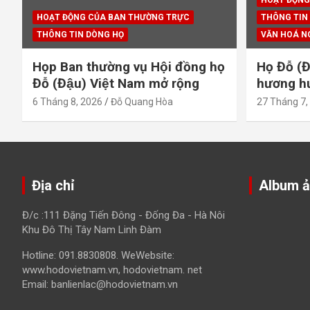
HOẠT ĐỘNG
HOẠT ĐỘNG CỦA BAN THƯỜNG TRỰC
THÔNG TIN
THÔNG TIN DÒNG HỌ
VĂN HOÁ N
Họp Ban thường vụ Hội đồng họ
Họ Đỗ (Đ
Đỗ (Đậu) Việt Nam mở rộng
hương hươ
6 Tháng 8, 2026
Đỗ Quang Hòa
27 Tháng 7,
Địa chỉ
Album 
Đ/c :111 Đặng Tiến Đông - Đống Đa - Hà Nôi
Khu Đô Thị Tây Nam Linh Đàm
Hotline: 091.8830808. WeWebsite:
www.hodovietnam.vn, hodovietnam. net
Email: banlienlac@hodovietnam.vn