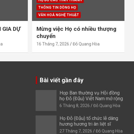
HỌ ĐỖ CÁC TỈNH THÀNH
THÔNG TIN DÒNG HỌ
VĂN HOÁ NGHỆ THUẬT
 GIA DỰ
Mừng việc Họ có nhiều thượng
chuyển
òa
16 Tháng 7, 2026
Đỗ Quang Hòa
Bài viết gần đây
Họp Ban thường vụ Hội đồng
họ Đỗ (Đậu) Việt Nam mở rộng
6 Tháng 8, 2026
Đỗ Quang Hòa
Họ Đỗ (Đậu) tổ chức lễ dâng
hương hương tri ân liệt sĩ
27 Tháng 7, 2026
Đỗ Quang Hòa