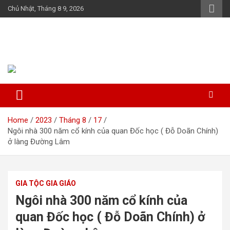
Skip
Chủ Nhật, Tháng 8 9, 2026
to
content
Họ Đỗ (Đậu) Việt Nam
The Do families of Vietnam "Kết nối dòng họ"
Home
2023
Tháng 8
17
Ngôi nhà 300 năm cổ kính của quan Đốc học ( Đỗ Doãn Chính)
ở làng Đường Lâm
GIA TỘC GIA GIÁO
Ngôi nhà 300 năm cổ kính của
quan Đốc học ( Đỗ Doãn Chính) ở