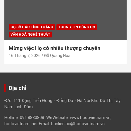
HỌ ĐỖ CÁC TỈNH THÀNH
THÔNG TIN DÒNG HỌ
VĂN HOÁ NGHỆ THUẬT
Mừng việc Họ có nhiều thượng chuyển
16 Tháng 7, 2026
Đỗ Quang Hòa
Địa chỉ
Đ/c :111 Đặng Tiến Đông - Đống Đa - Hà Nôi Khu Đô Thị Tây
Nam Linh Đàm
Hotline: 091.8830808. WeWebsite: www.hodovietnam.vn,
hodovietnam. net Email: banlienlac@hodovietnam.vn