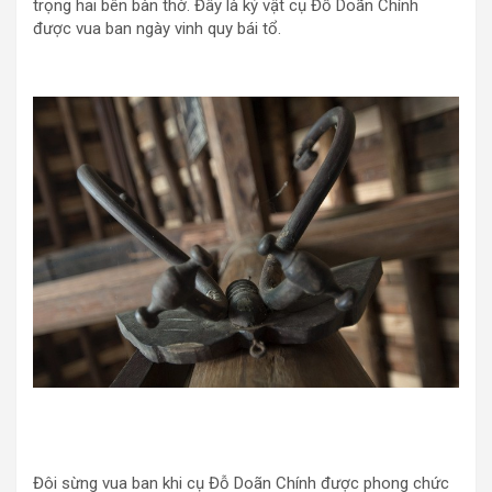
trọng hai bên bàn thờ. Đây là kỷ vật cụ Đỗ Doãn Chính
được vua ban ngày vinh quy bái tổ.
Đôi sừng vua ban khi cụ Đỗ Doãn Chính được phong chức