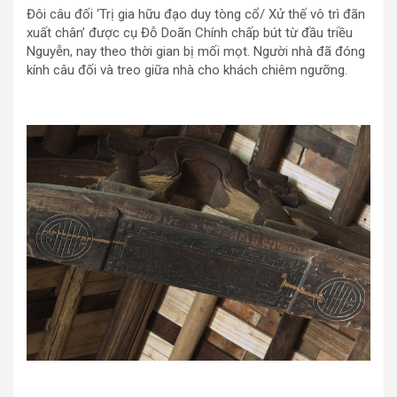
Đôi câu đối ‘Trị gia hữu đạo duy tòng cổ/ Xử thế vô trì đãn
xuất chân’ được cụ Đỗ Doãn Chính chấp bút từ đầu triều
Nguyễn, nay theo thời gian bị mối mọt. Người nhà đã đóng
kính câu đối và treo giữa nhà cho khách chiêm ngưỡng.