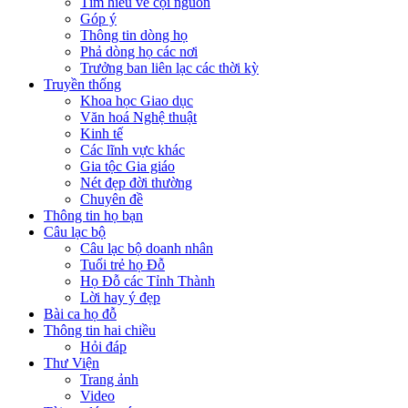
Tìm hiểu về cội nguồn
Góp ý
Thông tin dòng họ
Phả dòng họ các nơi
Trưởng ban liên lạc các thời kỳ
Truyền thống
Khoa học Giao dục
Văn hoá Nghệ thuật
Kinh tế
Các lĩnh vực khác
Gia tộc Gia giáo
Nét đẹp đời thường
Chuyên đề
Thông tin họ bạn
Câu lạc bộ
Câu lạc bộ doanh nhân
Tuổi trẻ họ Đỗ
Họ Đỗ các Tỉnh Thành
Lời hay ý đẹp
Bài ca họ đỗ
Thông tin hai chiều
Hỏi đáp
Thư Viện
Trang ảnh
Video