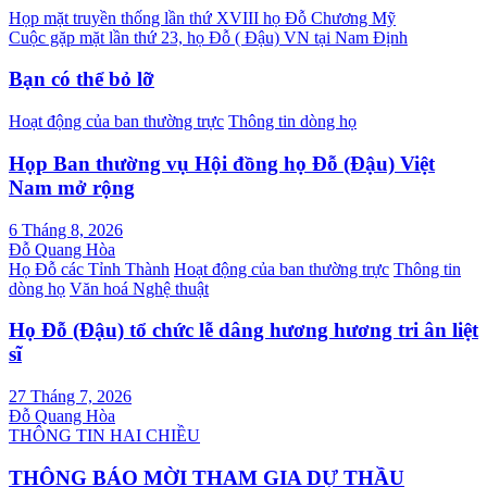
Điều
Họp mặt truyền thống lần thứ XVIII họ Đỗ Chương Mỹ
Cuộc gặp mặt lần thứ 23, họ Đỗ ( Đậu) VN tại Nam Định
hướng
bài
Bạn có thể bỏ lỡ
viết
Hoạt động của ban thường trực
Thông tin dòng họ
Họp Ban thường vụ Hội đồng họ Đỗ (Đậu) Việt
Nam mở rộng
6 Tháng 8, 2026
Đỗ Quang Hòa
Họ Đỗ các Tỉnh Thành
Hoạt động của ban thường trực
Thông tin
dòng họ
Văn hoá Nghệ thuật
Họ Đỗ (Đậu) tổ chức lễ dâng hương hương tri ân liệt
sĩ
27 Tháng 7, 2026
Đỗ Quang Hòa
THÔNG TIN HAI CHIỀU
THÔNG BÁO MỜI THAM GIA DỰ THẦU