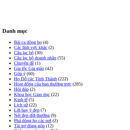
Danh mục
Bài ca dòng họ
(4)
Các lĩnh vực khác
(2)
Câu lạc bộ
(30)
Câu lạc bộ doanh nhân
(55)
Chuyên đề
(1)
Gia tộc Gia giáo
(42)
Góp ý
(60)
Họ Đỗ các Tỉnh Thành
(222)
Hoạt động của ban thường trực
(285)
Hỏi đáp
(2)
Khoa học Giao dục
(22)
Kinh tế
(5)
Lịch sử
(22)
Lời hay ý đẹp
(7)
Nét đẹp đời thường
(9)
Phả dòng họ các nơi
(2)
Tài trợ đóng góp
(12)