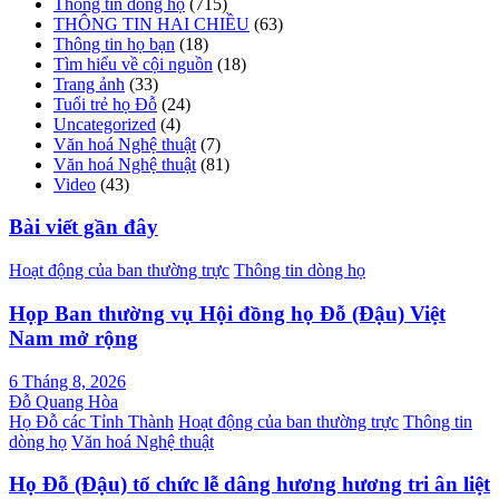
Thông tin dòng họ
(715)
THÔNG TIN HAI CHIỀU
(63)
Thông tin họ bạn
(18)
Tìm hiểu về cội nguồn
(18)
Trang ảnh
(33)
Tuổi trẻ họ Đỗ
(24)
Uncategorized
(4)
Văn hoá Nghệ thuật
(7)
Văn hoá Nghệ thuật
(81)
Video
(43)
Bài viết gần đây
Hoạt động của ban thường trực
Thông tin dòng họ
Họp Ban thường vụ Hội đồng họ Đỗ (Đậu) Việt
Nam mở rộng
6 Tháng 8, 2026
Đỗ Quang Hòa
Họ Đỗ các Tỉnh Thành
Hoạt động của ban thường trực
Thông tin
dòng họ
Văn hoá Nghệ thuật
Họ Đỗ (Đậu) tổ chức lễ dâng hương hương tri ân liệt