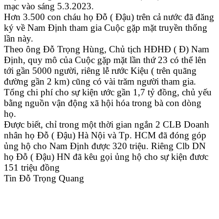
mạc vào sáng 5.3.2023.
Hơn 3.500 con cháu họ Đỗ ( Đậu) trên cả nước đã đăng
ký về Nam Định tham gia Cuộc gặp mặt truyền thống
lần này.
Theo ông Đỗ Trọng Hùng, Chủ tịch HĐHĐ ( Đ) Nam
Định, quy mô của Cuộc gặp mặt lần thứ 23 có thể lên
tới gần 5000 người, riêng lễ rước Kiệu ( trên quãng
đường gần 2 km) cũng có vài trăm người tham gia.
Tổng chi phí cho sự kiện ước gần 1,7 tỷ đồng, chủ yếu
bằng nguồn vận động xã hội hóa trong bà con dòng
họ.
Được biết, chỉ trong một thời gian ngắn 2 CLB Doanh
nhân họ Đỗ ( Đậu) Hà Nội và Tp. HCM đã đóng góp
ủng hộ cho Nam Định được 320 triệu. Riêng Clb DN
họ Đỗ ( Đậu) HN đã kêu gọi ủng hộ cho sự kiện đươc
151 triệu đồng
Tin Đỗ Trọng Quang