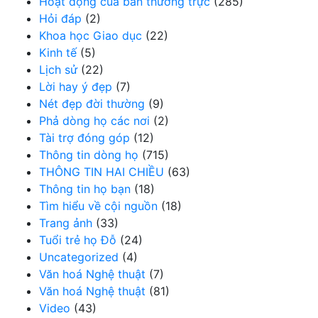
Hoạt động của ban thường trực
(285)
Hỏi đáp
(2)
Khoa học Giao dục
(22)
Kinh tế
(5)
Lịch sử
(22)
Lời hay ý đẹp
(7)
Nét đẹp đời thường
(9)
Phả dòng họ các nơi
(2)
Tài trợ đóng góp
(12)
Thông tin dòng họ
(715)
THÔNG TIN HAI CHIỀU
(63)
Thông tin họ bạn
(18)
Tìm hiểu về cội nguồn
(18)
Trang ảnh
(33)
Tuổi trẻ họ Đỗ
(24)
Uncategorized
(4)
Văn hoá Nghệ thuật
(7)
Văn hoá Nghệ thuật
(81)
Video
(43)