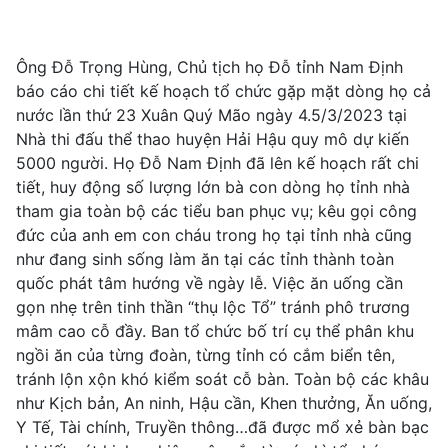
Ông Đỗ Trọng Hùng, Chủ tịch họ Đỗ tỉnh Nam Định
báo cáo chi tiết kế hoạch tổ chức gặp mặt dòng họ cả
nước lần thứ 23 Xuân Quý Mão ngày 4.5/3/2023 tại
Nhà thi đấu thể thao huyện Hải Hậu quy mô dự kiến
5000 người. Họ Đỗ Nam Định đã lên kế hoạch rất chi
tiết, huy động số lượng lớn bà con dòng họ tỉnh nhà
tham gia toàn bộ các tiểu ban phục vụ; kêu gọi công
đức của anh em con cháu trong họ tại tỉnh nhà cũng
như đang sinh sống làm ăn tại các tỉnh thành toàn
quốc phát tâm hướng về ngày lễ. Việc ăn uống cần
gọn nhẹ trên tinh thần “thụ lộc Tổ” tránh phô trương
mâm cao cỗ đầy. Ban tổ chức bố trí cụ thể phân khu
ngồi ăn của từng đoàn, từng tỉnh có cắm biển tên,
tránh lộn xộn khó kiểm soát cỗ bàn. Toàn bộ các khâu
như Kịch bản, An ninh, Hậu cần, Khen thưởng, Ăn uống,
Y Tế, Tài chính, Truyền thông…đã được mổ xẻ bàn bạc