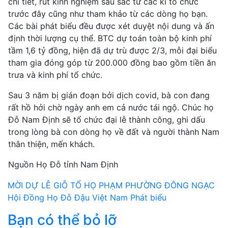
chi tiết, rút kinh nghiệm sâu sắc từ các kì tổ chức
trước đây cũng như tham khảo từ các dòng họ bạn.
Các bài phát biểu đều được xét duyệt nội dung và ấn
định thời lượng cụ thể. BTC dự toán toàn bộ kinh phí
tầm 1,6 tỷ đồng, hiện đã dự trù được 2/3, mỗi đại biểu
tham gia đóng góp từ 200.000 đồng bao gồm tiền ăn
trưa và kinh phí tổ chức.
Sau 3 năm bị gián đoạn bởi dịch covid, bà con đang
rất hồ hởi chờ ngày anh em cả nước tái ngộ. Chúc họ
Đỗ Nam Định sẽ tổ chức đại lễ thành công, ghi dấu
trong lòng bà con dòng họ về đất và người thành Nam
thân thiện, mến khách.
Nguồn Họ Đỗ tỉnh Nam Định
Điều
MỜI DỰ LỄ GIỖ TỔ HỌ PHẠM PHƯỜNG ĐÔNG NGẠC
Hội Đồng Họ Đỗ Đậu Việt Nam Phát biểu
hướng
Bạn có thể bỏ lỡ
bài