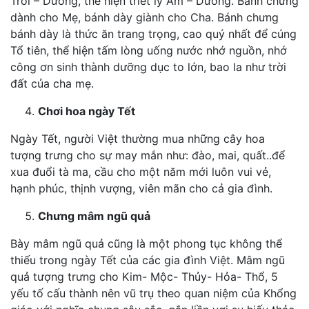
Trời – Dương, thể hiện triết lý Âm – Dương. Bánh chưng
dành cho Mẹ, bánh dày giành cho Cha. Bánh chưng
bánh dày là thức ăn trang trọng, cao quý nhất để cúng
Tổ tiên, thể hiện tấm lòng uống nước nhớ nguồn, nhớ
công ơn sinh thành dưỡng dục to lớn, bao la như trời
đất của cha mẹ.
Chơi hoa ngày Tết
Ngày Tết, người Việt thường mua những cây hoa
tượng trưng cho sự may mắn như: đào, mai, quất..để
xua đuổi tà ma, cầu cho một năm mới luôn vui vẻ,
hạnh phúc, thịnh vượng, viên mãn cho cả gia đình.
Chưng mâm ngũ quả
Bày mâm ngũ quả cũng là một phong tục không thể
thiếu trong ngày Tết của các gia đình Việt. Mâm ngũ
quả tượng trưng cho Kim- Mộc- Thủy- Hỏa- Thổ, 5
yếu tố cấu thành nên vũ trụ theo quan niệm của Khổng