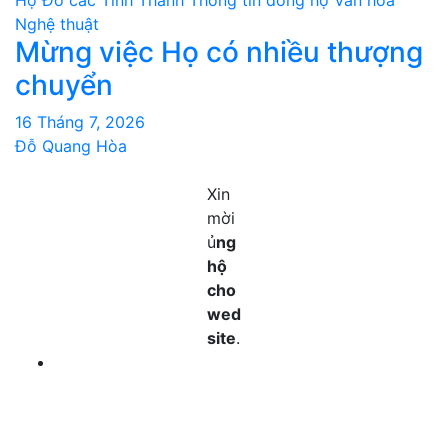
Họ Đỗ các Tỉnh Thành
Thông tin dòng họ
Văn hoá
Nghệ thuật
Mừng việc Họ có nhiều thượng
chuyển
16 Tháng 7, 2026
Đỗ Quang Hòa
Xin
mời
ủ
ng
hộ
cho
wed
site
.