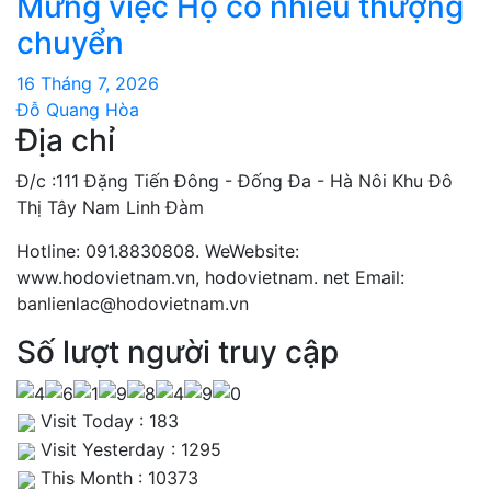
Mừng việc Họ có nhiều thượng
chuyển
16 Tháng 7, 2026
Đỗ Quang Hòa
Địa chỉ
Đ/c :111 Đặng Tiến Đông - Đống Đa - Hà Nôi Khu Đô
Thị Tây Nam Linh Đàm
Hotline: 091.8830808. WeWebsite:
www.hodovietnam.vn, hodovietnam. net Email:
banlienlac@hodovietnam.vn
Số lượt người truy cập
Visit Today : 183
Visit Yesterday : 1295
This Month : 10373