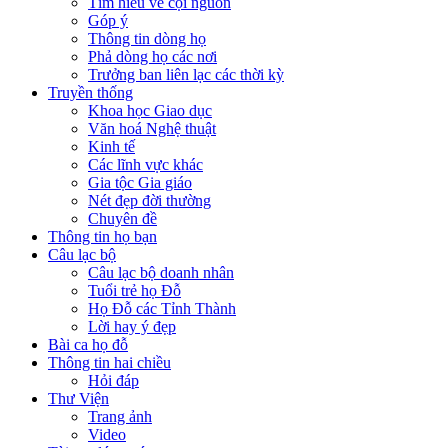
Tìm hiểu về cội nguồn
Góp ý
Thông tin dòng họ
Phả dòng họ các nơi
Trưởng ban liên lạc các thời kỳ
Truyền thống
Khoa học Giao dục
Văn hoá Nghệ thuật
Kinh tế
Các lĩnh vực khác
Gia tộc Gia giáo
Nét đẹp đời thường
Chuyên đề
Thông tin họ bạn
Câu lạc bộ
Câu lạc bộ doanh nhân
Tuổi trẻ họ Đỗ
Họ Đỗ các Tỉnh Thành
Lời hay ý đẹp
Bài ca họ đỗ
Thông tin hai chiều
Hỏi đáp
Thư Viện
Trang ảnh
Video