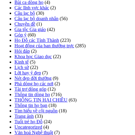
Bài ca dòng họ
(4)
Các lĩnh vực khác
(2)
Câu lạc bộ
(30)
Câu lạc bộ doanh nhân
(56)
Chuyên đề
(1)
Gia tộc Gia giáo
(42)
Góp ý
(60)
Họ Đỗ các Tỉnh Thành
(223)
Hoạt động của ban thường trực
(285)
Hỏi đáp
(2)
Khoa học Giao dục
(22)
Kinh tế
(5)
Lịch sử
(22)
Lời hay ý đẹp
(7)
Nét đẹp đời thường
(9)
Phả dòng họ các nơi
(2)
Tài trợ đóng góp
(12)
Thông tin dòng họ
(716)
THÔNG TIN HAI CHIỀU
(63)
Thông tin họ bạn
(18)
Tìm hiểu về cội nguồn
(18)
Trang ảnh
(33)
Tuổi trẻ họ Đỗ
(24)
Uncategorized
(4)
Văn hoá Nghệ thuật
(7)