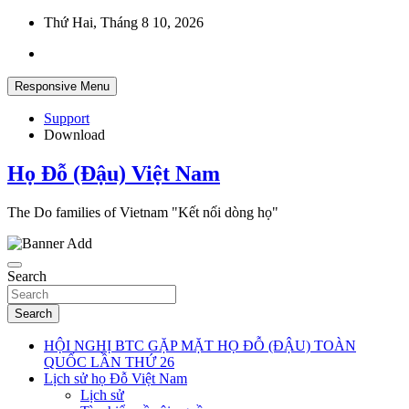
Skip
Thứ Hai, Tháng 8 10, 2026
to
content
Responsive Menu
Support
Download
Họ Đỗ (Đậu) Việt Nam
The Do families of Vietnam "Kết nối dòng họ"
Search
Search
HỘI NGHỊ BTC GẶP MẶT HỌ ĐỖ (ĐẬU) TOÀN
QUỐC LẦN THỨ 26
Lịch sử họ Đỗ Việt Nam
Lịch sử