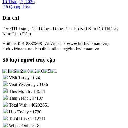
16 Tháng 7, 2026
Đỗ Quang Hòa
Địa chỉ
Đ/c :111 Đặng Tiến Đông - Đống Đa - Hà Nôi Khu Đô Thị Tây
Nam Linh Đàm
Hotline: 091.8830808. WeWebsite: www.hodovietnam.vn,
hodovietnam. net Email: banlienlac@hodovietnam.vn
Số lượt người truy cập
Visit Today : 674
Visit Yesterday : 1136
This Month : 14534
This Year : 247137
Total Visit : 46202651
Hits Today : 1720
Total Hits : 1712311
Who's Online : 8