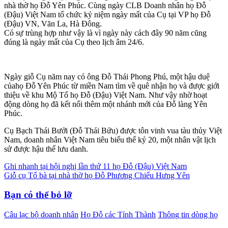
nhà thờ họ Đỗ Yên Phúc. Cùng ngày CLB Doanh nhân họ Đỗ
(Đậu) Việt Nam tổ chức kỷ niệm ngày mất của Cụ tại VP họ Đỗ
(Đậu) VN, Văn La, Hà Đông.
Có sự trùng hợp như vậy là vì ngày này cách đây 90 năm cũng
đúng là ngày mất của Cụ theo lịch âm 24/6.
Ngày giỗ Cụ năm nay có ông Đỗ Thái Phong Phú, một hậu duệ
củahọ Đỗ Yên Phúc từ miền Nam tìm về quê nhận họ và được giới
thiệu về khu Mộ Tổ họ Đỗ (Đậu) Việt Nam. Như vậy nhờ hoạt
động dòng họ đã kết nối thêm một nhánh mới của Đỗ làng Yên
Phúc.
Cụ Bạch Thái Bưởi (Đỗ Thái Bửu) được tôn vinh vua tàu thủy Việt
Nam, doanh nhân Việt Nam tiêu biểu thế kỷ 20, một nhân vật lịch
sử được hậu thế lưu danh.
Điều
Ghi nhanh tại hội nghị lần thứ 11 họ Đỗ (Đậu) Việt Nam
Giỗ cụ Tổ bà tại nhà thờ họ Đỗ Phương Chiểu Hưng Yên
hướng
bài
Bạn có thể bỏ lỡ
viết
Câu lạc bộ doanh nhân
Họ Đỗ các Tỉnh Thành
Thông tin dòng họ