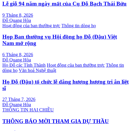
Lễ giỗ 94 năm ngày mất của Cụ Đỗ Bạch Thái Bửu
9 Tháng 8, 2026
Đỗ Quang Hòa
Hoạt động của ban thường trực
Thông tin dòng họ
Họp Ban thường vụ Hội đồng họ Đỗ (Đậu) Việt
Nam mở rộng
6 Tháng 8, 2026
Đỗ Quang Hòa
Họ Đỗ các Tỉnh Thành
Hoạt động của ban thường trực
Thông tin
dòng họ
Văn hoá Nghệ thuật
Họ Đỗ (Đậu) tổ chức lễ dâng hương hương tri ân liệt
sĩ
27 Tháng 7, 2026
Đỗ Quang Hòa
THÔNG TIN HAI CHIỀU
THÔNG BÁO MỜI THAM GIA DỰ THẦU