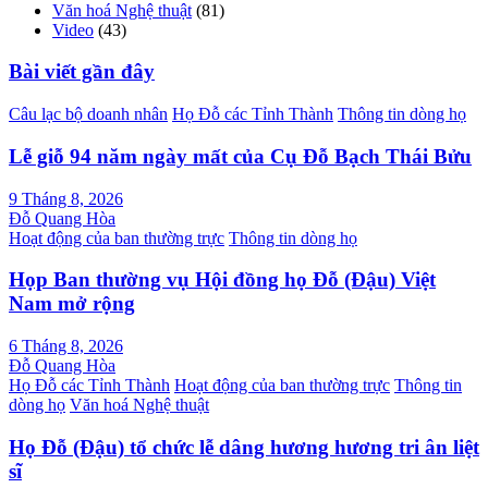
Văn hoá Nghệ thuật
(81)
Video
(43)
Bài viết gần đây
Câu lạc bộ doanh nhân
Họ Đỗ các Tỉnh Thành
Thông tin dòng họ
Lễ giỗ 94 năm ngày mất của Cụ Đỗ Bạch Thái Bửu
9 Tháng 8, 2026
Đỗ Quang Hòa
Hoạt động của ban thường trực
Thông tin dòng họ
Họp Ban thường vụ Hội đồng họ Đỗ (Đậu) Việt
Nam mở rộng
6 Tháng 8, 2026
Đỗ Quang Hòa
Họ Đỗ các Tỉnh Thành
Hoạt động của ban thường trực
Thông tin
dòng họ
Văn hoá Nghệ thuật
Họ Đỗ (Đậu) tổ chức lễ dâng hương hương tri ân liệt
sĩ