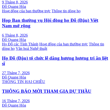
9 Tháng 8, 2026
Đỗ Quang Hòa
Hoạt động của ban thường trực
Thông tin dòng họ
Họp Ban thường vụ Hội đồng họ Đỗ (Đậu) Việt
Nam mở rộng
6 Tháng 8, 2026
Đỗ Quang Hòa
Họ Đỗ các Tỉnh Thành
Hoạt động của ban thường trực
Thông tin
dòng họ
Văn hoá Nghệ thuật
Họ Đỗ (Đậu) tổ chức lễ dâng hương hương tri ân liệt
sĩ
27 Tháng 7, 2026
Đỗ Quang Hòa
THÔNG TIN HAI CHIỀU
THÔNG BÁO MỜI THAM GIA DỰ THẦU
16 Tháng 7, 2026
Đỗ Quang Hòa