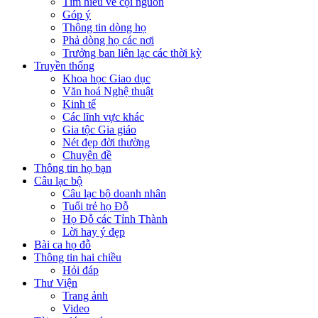
Tìm hiểu về cội nguồn
Góp ý
Thông tin dòng họ
Phả dòng họ các nơi
Trưởng ban liên lạc các thời kỳ
Truyền thống
Khoa học Giao dục
Văn hoá Nghệ thuật
Kinh tế
Các lĩnh vực khác
Gia tộc Gia giáo
Nét đẹp đời thường
Chuyên đề
Thông tin họ bạn
Câu lạc bộ
Câu lạc bộ doanh nhân
Tuổi trẻ họ Đỗ
Họ Đỗ các Tỉnh Thành
Lời hay ý đẹp
Bài ca họ đỗ
Thông tin hai chiều
Hỏi đáp
Thư Viện
Trang ảnh
Video