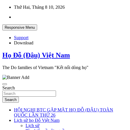
Skip
Thứ Hai, Tháng 8 10, 2026
to
content
Responsive Menu
Support
Download
Họ Đỗ (Đậu) Việt Nam
The Do families of Vietnam "Kết nối dòng họ"
Search
Search
HỘI NGHỊ BTC GẶP MẶT HỌ ĐỖ (ĐẬU) TOÀN
QUỐC LẦN THỨ 26
Lịch sử họ Đỗ Việt Nam
Lịch sử