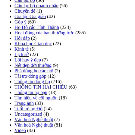
Câu lạc bộ
(30)
Câu lạc bộ doanh nhân
(56)
Chuyên đề
(1)
Gia tộc Gia giáo
(42)
Góp ý
(60)
Họ Đỗ các Tỉnh Thành
(223)
Hoạt động của ban thường trực
(285)
Hỏi đáp
(2)
Khoa học Giao dục
(22)
Kinh tế
(5)
Lịch sử
(22)
Lời hay ý đẹp
(7)
Nét đẹp đời thường
(9)
Phả dòng họ các nơi
(2)
Tài trợ đóng góp
(12)
Thông tin dòng họ
(716)
THÔNG TIN HAI CHIỀU
(63)
Thông tin họ bạn
(18)
Tìm hiểu về cội nguồn
(18)
Trang ảnh
(33)
Tuổi trẻ họ Đỗ
(24)
Uncategorized
(4)
Văn hoá Nghệ thuật
(7)
Văn hoá Nghệ thuật
(81)
Video
(43)