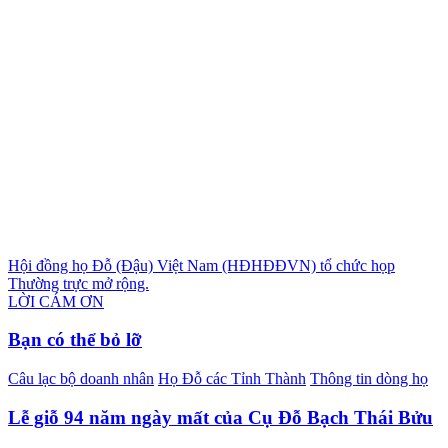
Điều
Hội đồng họ Đỗ (Đậu) Việt Nam (HĐHĐĐVN) tổ chức họp
Thường trực mở rộng.
hướng
LỜI CÁM ƠN
bài
Bạn có thể bỏ lỡ
viết
Câu lạc bộ doanh nhân
Họ Đỗ các Tỉnh Thành
Thông tin dòng họ
Lễ giỗ 94 năm ngày mất của Cụ Đỗ Bạch Thái Bửu