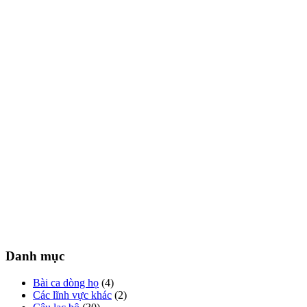
Danh mục
Bài ca dòng họ
(4)
Các lĩnh vực khác
(2)