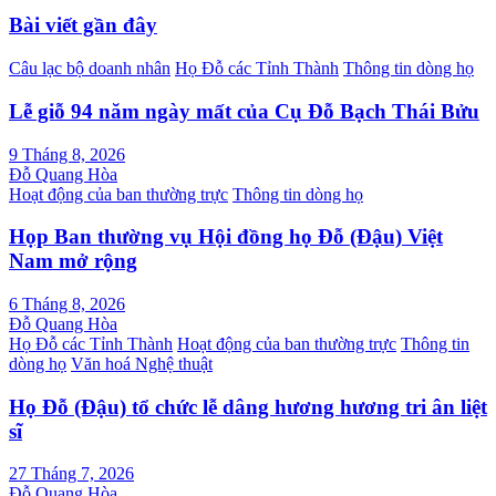
Bài viết gần đây
Câu lạc bộ doanh nhân
Họ Đỗ các Tỉnh Thành
Thông tin dòng họ
Lễ giỗ 94 năm ngày mất của Cụ Đỗ Bạch Thái Bửu
9 Tháng 8, 2026
Đỗ Quang Hòa
Hoạt động của ban thường trực
Thông tin dòng họ
Họp Ban thường vụ Hội đồng họ Đỗ (Đậu) Việt
Nam mở rộng
6 Tháng 8, 2026
Đỗ Quang Hòa
Họ Đỗ các Tỉnh Thành
Hoạt động của ban thường trực
Thông tin
dòng họ
Văn hoá Nghệ thuật
Họ Đỗ (Đậu) tổ chức lễ dâng hương hương tri ân liệt
sĩ
27 Tháng 7, 2026
Đỗ Quang Hòa