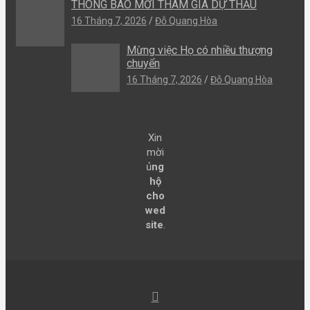
THÔNG BÁO MỜI THAM GIA DỰ THẦU
16 Tháng 7, 2026
Đỗ Quang Hòa
Mừng việc Họ có nhiều thượng
chuyển
16 Tháng 7, 2026
Đỗ Quang Hòa
Xin
mời
ủ
ng
hộ
cho
wed
site
.