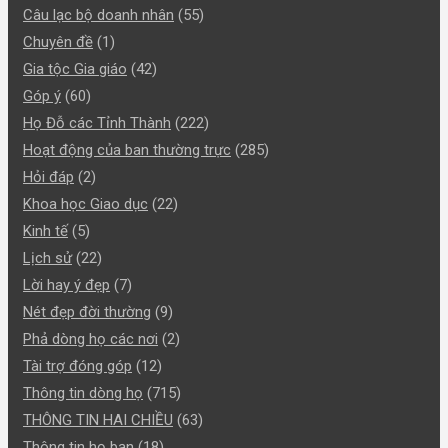
Câu lạc bộ doanh nhân
(55)
Chuyên đề
(1)
Gia tộc Gia giáo
(42)
Góp ý
(60)
Họ Đỗ các Tỉnh Thành
(222)
Hoạt động của ban thường trực
(285)
Hỏi đáp
(2)
Khoa học Giao dục
(22)
Kinh tế
(5)
Lịch sử
(22)
Lời hay ý đẹp
(7)
Nét đẹp đời thường
(9)
Phả dòng họ các nơi
(2)
Tài trợ đóng góp
(12)
Thông tin dòng họ
(715)
THÔNG TIN HAI CHIỀU
(63)
Thông tin họ bạn
(18)