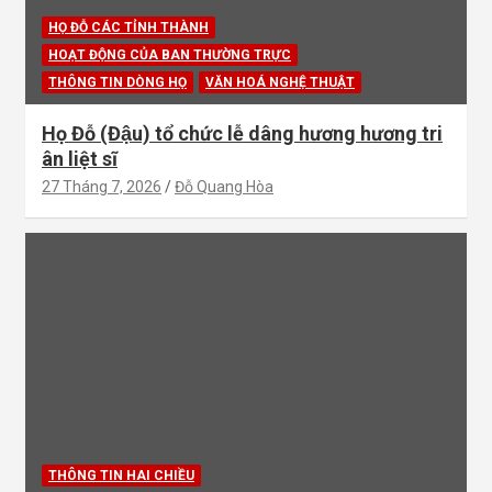
HỌ ĐỖ CÁC TỈNH THÀNH
HOẠT ĐỘNG CỦA BAN THƯỜNG TRỰC
THÔNG TIN DÒNG HỌ
VĂN HOÁ NGHỆ THUẬT
Họ Đỗ (Đậu) tổ chức lễ dâng hương hương tri
ân liệt sĩ
27 Tháng 7, 2026
Đỗ Quang Hòa
THÔNG TIN HAI CHIỀU