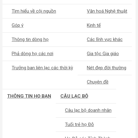
Tìm hiểu về cội nguồn
Văn hoá Nghệ thuật
Góp ý
Kinh tế
Thông tin dòng họ
Các lĩnh vực khác
Phả dòng họ các nơi
Gia tộc Gia giáo
Trưởng ban liên lạc các thời kỳ
Nét đẹp đời thường
Chuyên đề
THÔNG TIN HỌ BẠN
CÂU LẠC BỘ
Câu lạc bộ doanh nhân
Tuổi trẻ họ Đỗ