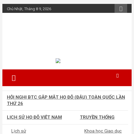
Skip
Chủ Nhật, Tháng 8 9, 2026
to
content
Họ Đỗ (Đậu) Việt
Nam
The Do families of Vietnam "Kết nối
dòng họ"
HỘI NGHỊ BTC GẶP MẶT HỌ ĐỖ (ĐẬU) TOÀN QUỐC LẦN
THỨ 26
LỊCH SỬ HỌ ĐỖ VIỆT NAM
TRUYỀN THỐNG
Lịch sử
Khoa học Giao dục