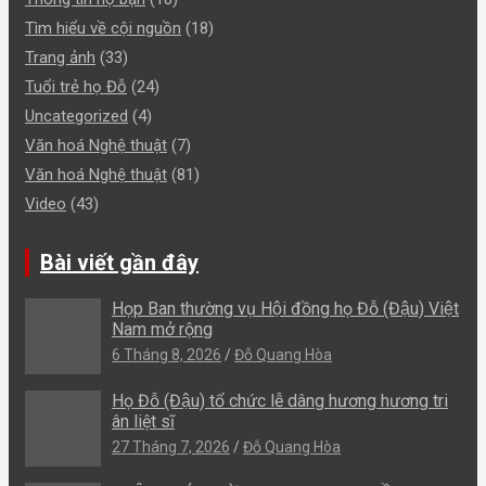
Tìm hiểu về cội nguồn
(18)
Trang ảnh
(33)
Tuổi trẻ họ Đỗ
(24)
Uncategorized
(4)
Văn hoá Nghệ thuật
(7)
Văn hoá Nghệ thuật
(81)
Video
(43)
Bài viết gần đây
Họp Ban thường vụ Hội đồng họ Đỗ (Đậu) Việt
Nam mở rộng
6 Tháng 8, 2026
Đỗ Quang Hòa
Họ Đỗ (Đậu) tổ chức lễ dâng hương hương tri
ân liệt sĩ
27 Tháng 7, 2026
Đỗ Quang Hòa