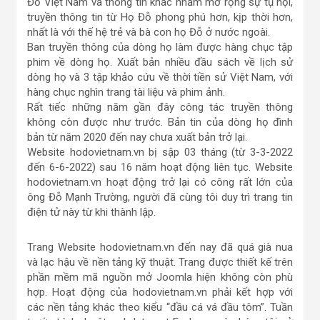
Đỗ Việt Nam và thông tin khác nhằm mở rộng sự tụ hội,
truyền thông tin từ Họ Đỗ phong phú hơn, kịp thời hơn,
nhất là với thế hệ trẻ và bà con họ Đỗ ở nước ngoài.
Ban truyền thông của dòng họ làm được hàng chục tập
phim về dòng họ. Xuất bản nhiều đầu sách về lịch sử
dòng họ và 3 tập khảo cứu về thời tiền sử Việt Nam, với
hàng chục nghìn trang tài liệu và phim ảnh.
Rất tiếc những năm gần đây công tác truyền thông
không còn được như trước. Bản tin của dòng họ đình
bản từ năm 2020 đến nay chưa xuất bản trở lại.
Website hodovietnam.vn bị sập 03 tháng (từ 3-3-2022
đến 6-6-2022) sau 16 năm hoạt động liên tục. Website
hodovietnam.vn hoạt động trở lại có công rất lớn của
ông Đỗ Mạnh Trường, người đã cùng tôi duy trì trang tin
điện tử này từ khi thành lập.
Trang Website hodovietnam.vn đến nay đã quá già nua
và lạc hậu về nền tảng kỹ thuật. Trang được thiết kế trên
phần mềm mã nguồn mở Joomla hiện không còn phù
hợp. Hoạt động của hodovietnam.vn phải kết hợp với
các nền tảng khác theo kiểu “đầu cá vá đầu tôm”. Tuần