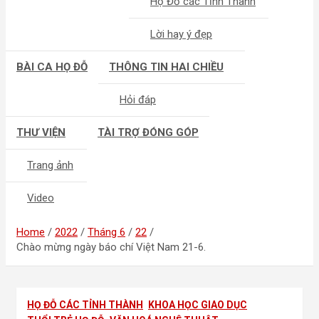
Họ Đỗ các Tỉnh Thành
Lời hay ý đẹp
BÀI CA HỌ ĐỖ
THÔNG TIN HAI CHIỀU
Hỏi đáp
THƯ VIỆN
TÀI TRỢ ĐÓNG GÓP
Trang ảnh
Video
Home
2022
Tháng 6
22
Chào mừng ngày báo chí Việt Nam 21-6.
HỌ ĐỖ CÁC TỈNH THÀNH
KHOA HỌC GIAO DỤC