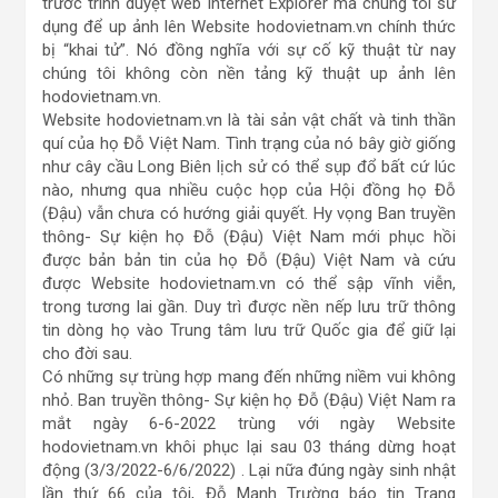
trước trình duyệt web Internet Explorer mà chúng tôi sử
dụng để up ảnh lên Website hodovietnam.vn chính thức
bị “khai tử”. Nó đồng nghĩa với sự cố kỹ thuật từ nay
chúng tôi không còn nền tảng kỹ thuật up ảnh lên
hodovietnam.vn.
Website hodovietnam.vn là tài sản vật chất và tinh thần
quí của họ Đỗ Việt Nam. Tình trạng của nó bây giờ giống
như cây cầu Long Biên lịch sử có thể sụp đổ bất cứ lúc
nào, nhưng qua nhiều cuộc họp của Hội đồng họ Đỗ
(Đậu) vẫn chưa có hướng giải quyết. Hy vọng Ban truyền
thông- Sự kiện họ Đỗ (Đậu) Việt Nam mới phục hồi
được bản bản tin của họ Đỗ (Đậu) Việt Nam và cứu
được Website hodovietnam.vn có thể sập vĩnh viễn,
trong tương lai gần. Duy trì được nền nếp lưu trữ thông
tin dòng họ vào Trung tâm lưu trữ Quốc gia để giữ lại
cho đời sau.
Có những sự trùng hợp mang đến những niềm vui không
nhỏ. Ban truyền thông- Sự kiện họ Đỗ (Đậu) Việt Nam ra
mắt ngày 6-6-2022 trùng với ngày Website
hodovietnam.vn khôi phục lại sau 03 tháng dừng hoạt
động (3/3/2022-6/6/2022) . Lại nữa đúng ngày sinh nhật
lần thứ 66 của tôi, Đỗ Mạnh Trường báo tin Trang