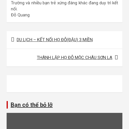
Trường và nhiều bạn trẻ xứng đáng khác đang duy trì kết
nối.
Đỗ Quang
Điều
DU LỊCH – KẾT NỐI HỌ ĐỖ(ĐẬU) 3 MIỀN
hướng
bài
THÀNH LẬP HỌ ĐỖ MỘC CHÂU SƠN LA
viết
Bạn có thể bỏ lỡ