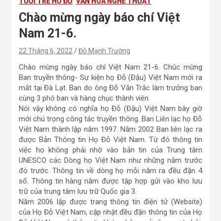
TUỔI TRẺ HỌ ĐỖ
VĂN HOÁ NGHỆ THUẬT
Chào mừng ngày báo chí Việt
Nam 21-6.
22 Tháng 6, 2022
Đỗ Mạnh Trường
Chào mừng ngày báo chí Việt Nam 21-6. Chúc mừng
Ban truyền thông- Sự kiện họ Đỗ (Đậu) Việt Nam mới ra
mắt tại Đà Lạt. Ban do ông Đỗ Văn Trắc làm trưởng ban
cùng 3 phó ban và hàng chục thành viên.
Nói vậy không có nghĩa họ Đỗ (Đậu) Việt Nam bây giờ
mới chú trọng công tác truyền thông. Ban Liên lạc họ Đỗ
Việt Nam thành lập năm 1997. Năm 2002 Ban liên lạc ra
được Bản Thông tin Họ Đỗ Việt Nam. Từ đó thông tin
việc họ không phải nhờ vào bản tin của Trung tâm
UNESCO các Dòng họ Việt Nam như những năm trước
đó trước. Thông tin về dòng họ mỗi năm ra đều đặn 4
số. Thông tin hàng năm được tập hợp gửi vào kho lưu
trữ của trung tâm lưu trữ Quốc gia 3.
Năm 2006 lập được trang thông tin điện tử (Website)
của Họ Đỗ Việt Nam, cập nhật đều đặn thông tin của Họ