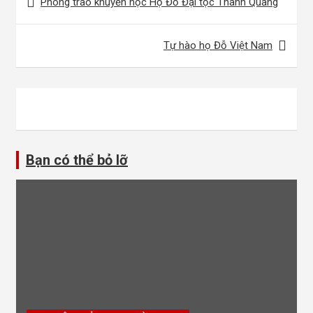
Phong trào khuyến học Họ Đỗ Đại tộc Thanh Quang
hướng
bài
Tự hào họ Đỗ Việt Nam
viết
Bạn có thể bỏ lỡ