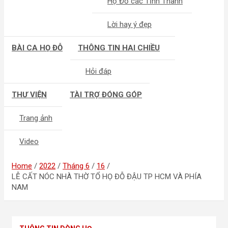
Họ Đỗ các Tỉnh Thành
Lời hay ý đẹp
BÀI CA HỌ ĐỖ
THÔNG TIN HAI CHIỀU
Hỏi đáp
THƯ VIỆN
TÀI TRỢ ĐÓNG GÓP
Trang ảnh
Video
Home
2022
Tháng 6
16
LỄ CẤT NÓC NHÀ THỜ TỔ HỌ ĐỖ ĐẬU TP HCM VÀ PHÍA
NAM