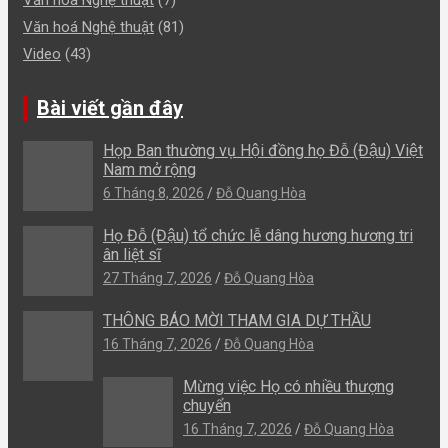
Văn hoá Nghệ thuật
(81)
Video
(43)
Bài viết gần đây
Họp Ban thường vụ Hội đồng họ Đỗ (Đậu) Việt
Nam mở rộng
6 Tháng 8, 2026
Đỗ Quang Hòa
Họ Đỗ (Đậu) tổ chức lễ dâng hương hương tri
ân liệt sĩ
27 Tháng 7, 2026
Đỗ Quang Hòa
THÔNG BÁO MỜI THAM GIA DỰ THẦU
16 Tháng 7, 2026
Đỗ Quang Hòa
Mừng việc Họ có nhiều thượng
chuyển
16 Tháng 7, 2026
Đỗ Quang Hòa