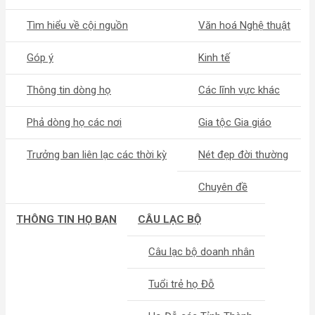
Tìm hiểu về cội nguồn
Văn hoá Nghệ thuật
Góp ý
Kinh tế
Thông tin dòng họ
Các lĩnh vực khác
Phả dòng họ các nơi
Gia tộc Gia giáo
Trưởng ban liên lạc các thời kỳ
Nét đẹp đời thường
Chuyên đề
THÔNG TIN HỌ BẠN
CÂU LẠC BỘ
Câu lạc bộ doanh nhân
Tuổi trẻ họ Đỗ