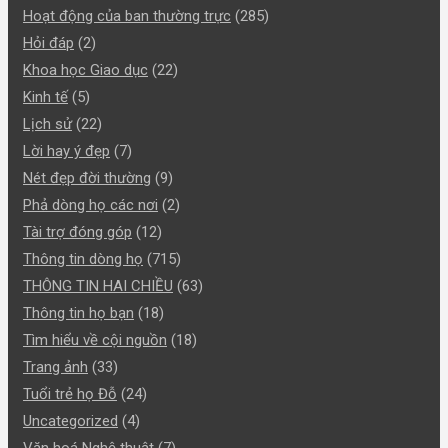
Hoạt động của ban thường trực
(285)
Hỏi đáp
(2)
Khoa học Giao dục
(22)
Kinh tế
(5)
Lịch sử
(22)
Lời hay ý đẹp
(7)
Nét đẹp đời thường
(9)
Phả dòng họ các nơi
(2)
Tài trợ đóng góp
(12)
Thông tin dòng họ
(715)
THÔNG TIN HAI CHIỀU
(63)
Thông tin họ bạn
(18)
Tìm hiểu về cội nguồn
(18)
Trang ảnh
(33)
Tuổi trẻ họ Đỗ
(24)
Uncategorized
(4)
Văn hoá Nghệ thuật
(7)