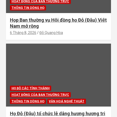
HOẠT ĐỘNG CỦA BAN THƯỜNG TRỰC
THÔNG TIN DÒNG HỌ
Họp Ban thường vụ Hội đồng họ Đỗ (Đậu) Việt
Nam mở rộng
6 Tháng 8, 2026
Đỗ Quang Hòa
HỌ ĐỖ CÁC TỈNH THÀNH
HOẠT ĐỘNG CỦA BAN THƯỜNG TRỰC
THÔNG TIN DÒNG HỌ
VĂN HOÁ NGHỆ THUẬT
Họ Đỗ (Đậu) tổ chức lễ dâng hương hương tri