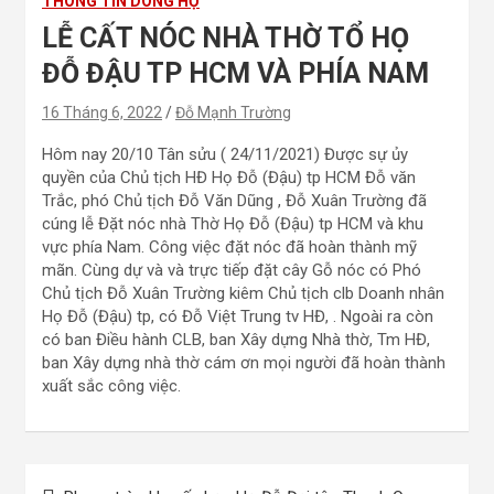
THÔNG TIN DÒNG HỌ
LỄ CẤT NÓC NHÀ THỜ TỔ HỌ
ĐỖ ĐẬU TP HCM VÀ PHÍA NAM
16 Tháng 6, 2022
Đỗ Mạnh Trường
Hôm nay 20/10 Tân sửu ( 24/11/2021) Được sự ủy
quyền của Chủ tịch HĐ Họ Đỗ (Đậu) tp HCM Đỗ văn
Trắc, phó Chủ tịch Đỗ Văn Dũng , Đỗ Xuân Trường đã
cúng lễ Đặt nóc nhà Thờ Họ Đỗ (Đậu) tp HCM và khu
vực phía Nam. Công việc đặt nóc đã hoàn thành mỹ
mãn. Cùng dự và và trực tiếp đặt cây Gỗ nóc có Phó
Chủ tịch Đỗ Xuân Trường kiêm Chủ tịch clb Doanh nhân
Họ Đỗ (Đậu) tp, có Đỗ Việt Trung tv HĐ, . Ngoài ra còn
có ban Điều hành CLB, ban Xây dựng Nhà thờ, Tm HĐ,
ban Xây dựng nhà thờ cám ơn mọi người đã hoàn thành
xuất sắc công việc.
Điều