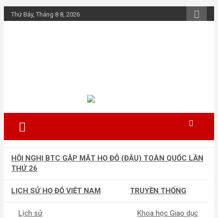
Skip
Thứ Bảy, Tháng 8 8, 2026
to
content
Họ Đỗ (Đậu) Việt
Nam
The Do families of Vietnam "Kết nối
dòng họ"
HỘI NGHỊ BTC GẶP MẶT HỌ ĐỖ (ĐẬU) TOÀN QUỐC LẦN
THỨ 26
LỊCH SỬ HỌ ĐỖ VIỆT NAM
TRUYỀN THỐNG
Lịch sử
Khoa học Giao dục