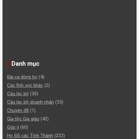
Danh mục
Bài ca dòng họ
(4)
Các lĩnh vực khác
(2)
Câu lạc bộ
(30)
Câu lạc bộ doanh nhân
(55)
Chuyên đề
(1)
Gia tộc Gia giáo
(42)
Góp ý
(60)
Họ Đỗ các Tỉnh Thành
(222)