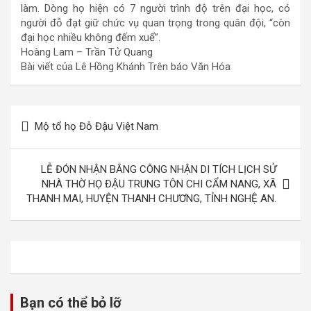
làm. Dòng họ hiện có 7 người trình độ trên đại học, có
người đỗ đạt giữ chức vụ quan trọng trong quân đội, “còn
đại học nhiều không đếm xuể”.
Hoàng Lam – Trần Tử Quang
Bài viết của Lê Hồng Khánh Trên báo Văn Hóa
Điều
Mộ tổ họ Đỗ Đậu Việt Nam
hướng
bài
LỄ ĐÓN NHẬN BẰNG CÔNG NHẬN DI TÍCH LỊCH SỬ
viết
NHÀ THỜ HỌ ĐẬU TRUNG TÔN CHI CẨM NANG, XÃ
THANH MAI, HUYỆN THANH CHƯƠNG, TỈNH NGHỆ AN.
Bạn có thể bỏ lỡ