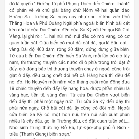
đó là quyển ” Đường từ phủ Phụng Thiên đến Chiêm Thành”
có phần vẽ và chú giải bằng chữ Nôm về hai quần đảo
Hoàng Sa- Trường Sa ngày nay như sau: ở khu vực Phủ
Thăng Hoa và Phủ Quảng Ngãi phía ngoài biển hình bãi cát
kéo dài từ cửa Đại Chiêm đến cửa Sa Kỳ với tên gọi Bãi Cát
Vàng, lại ghi rõ : “… hai núi, mỗi núi đều có mỏ vàng, có cơ
quan tuần sát. Giữa biển có một dải cát dài, gọi là Bãi- cát -
vàng. Dài độ 400 dăm, rộng 20 dặm, đứng dựng giữa biển.
Từ cửa biển Đại Chiêm đến biển Sa Vinh, mỗi lần có gió tây
nam, thì thương thuyền các nước đi ở phía trong trôi dạt ở
đấy; gió đông bắc thì thương thuyền chạy ở ngoài cũng trôi
giạt ở đấy, đều cùng chết đói hết cả. Hàng hoá thì đều để
nơi đó. Họ Nguyễn mỗi năm vào tháng cuối mùa đông đưa
18 chiếc thuyền đến đấy lấy hàng hoá, được phần nhiều là
vàng bạc, tiền tệ, súng đạn. Từ cửa Đại Chiêm vượt biển
đến đấy thì phải một ngày rưỡi. Từ cửa Sa Kỳ đến đấy thì
phải nửa ngày. Chỗ bãi cát dài ấy cũng có đồi mồi. Ngoài
cửa biển Sa Kỳ có một hòn núi, trên núi sản xuất phần
nhiều là cây dầu, gọi là Trường dầu, có đặt quan tuần sát…..
Nho sinh trúng thức họ Đỗ Bá, tự Đạo-phụ phủ ở Bích -
triều (Thanh Giang) biên soạn.”