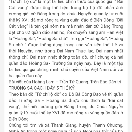
“Tứ chí Lộ đồ” là một tài liệu chính thức của quốc gia. ” Bãi
Cát vàng” được ông thể hiện trong bộ Lộ đồ phản ánh
cương giới xứ Đàng trong do chúa Nguyễn quản lý từ cuối
thế kỷ XVI, đã mở rộng ra vùng quần đảo ở Biển Đông. “Bãi
Cát vàng” là tên gọi nôm na mà nhân dân xứ Đàng Trong
đặt cho 02 quần đảo san hô, rồi chuyển sang âm Hán Việt
là “Hoàng Sa”, “Hoàng Sa chữ”. Tên gọi “Hoàng Sa”, “Hoàng
Sa chữ ” được thông dụng trong các văn kiện thời Lê và
thời Nguyễn, như trong Đại Nam Thực lục, Đại nam nhất
thống chí, Đại nam nhất thống toàn đồ, chỉ chung cả hai
quần đảo Hoàng Sa- Trường Sa ngày nay. Đây là một tập
tài liệu quí giá chứng minh chủ quyền của Việt Nam đối với
hai quần đảo này.
Bài viết của Hoàng Lam – Trần Tử Quang. Trên Báo Dân trí
TRƯỜNG SA CÁCH ĐÂY 5 THẾ KỶ.
Theo bản đồ “Tứ chí lộ đồ” do Đỗ Bá Công Đạo vẽ thì quần
đảo Trường Sa – Hoàng Sa được chú thích là “Bãi cát
vàng”, thể hiện cương giới Đàng Trong do Chúa Nguyễn
quản lý từ cuối thế kỷ XVI đã mở rộng ra vùng quần đảo ở
Biển Đông.
Chúng tôi tìm về xã Thanh Giang, huyện Thanh Chương,
Nghệ An trong một ngày mưa rả rích. Ngôi nhà thờ của họ