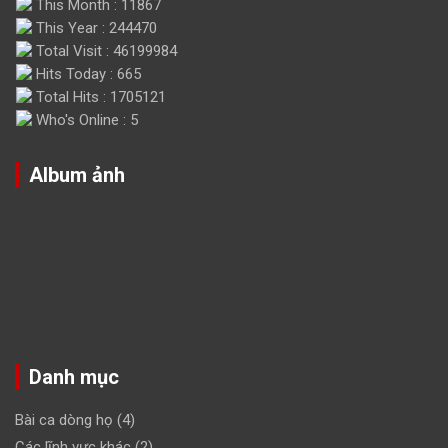
This Month : 11867
This Year : 244470
Total Visit : 46199984
Hits Today : 665
Total Hits : 1705121
Who's Online : 5
Album ảnh
Danh mục
Bài ca dòng họ
(4)
Các lĩnh vực khác
(2)