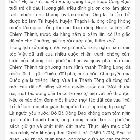
hơn ” Họ ta xưa có Đỗ Bá, tự Công Luận hoặc Công Đạo,
tuổi trẻ đã đậu Hương giải, triều đình gia ơn cho làm giám
sinh, nhưng ông không lấy làm mừng. Ông lại là ấm Tử,
được bổ làm Tri huyện, huyện Thạch Hà, ông cũng không
muốn làm quan. Ông thường than rằng: Nước ta liền cõi
Chiêm Thành, trước kia hàng năm bị xâm lấn, có lần giặc
đã vào chợ Phuống, giết người cướp của, thậm khổ”.
Trong lịch sử dựng nước và giữ nước hàng nghìn năm, dân
tộc Việt đã trải qua nhiều cuộc chiến tranh chống xâm
lược của phong kiến phương bắc và quấy phá của giặc
Chiêm Thành từ phương nam, Kinh thành Thăng Long đã
nhiều lần bị giặc Chiêm đốt phá, cướp bóc. Chủ quyền của
Quốc gia là thiêng liêng. Vua Lê Thánh Tông đã từng nói
một câu rất nổi tiếng về chủ quyền quốc gia: “Một thước
núi, một tấc sông của ta có lẽ nào tự tiện vứt bỏ đi được.
Nếu kẻ nào dám đem một thước, một tấc đất của vua Thái
Tổ để làm mồi cho giặc thì người đó sẽ bị trừng trị nặng”
Là người yêu nước, Đỗ Bá Công Đạo không cam tâm nhìn
giặc nước hoành hành, ông mong muốn tìm ra phương
sách giữ gìn và phát triển đất nước. Thực hiện mục đích
của mình, vào khoảng thời Chính Hoà (1680-1705), ông từ
quan. Sau khi bỏ quan phục, ông mặc quần áo dân thường,