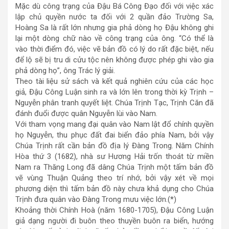
Mặc dù công trạng của Đậu Bá Công Đạo đối với việc xác
lập chủ quyền nước ta đối với 2 quần đảo Trường Sa,
Hoàng Sa là rất lớn nhưng gia phả dòng họ Đậu không ghi
lại một dòng chữ nào về công trạng của ông. “Có thể là
vào thời điểm đó, việc vẽ bản đồ có lý do rất đặc biệt, nếu
để lộ sẽ bị tru di cửu tộc nên không được phép ghi vào gia
phả dòng họ”, ông Trác lý giải.
Theo tài liệu sử sách và kết quả nghiên cứu của các học
giả, Đậu Công Luận sinh ra và lớn lên trong thời kỳ Trịnh –
Nguyễn phân tranh quyết liệt. Chúa Trịnh Tạc, Trịnh Căn đã
đánh đuổi được quân Nguyễn lùi vào Nam.
Với tham vọng mang đại quân vào Nam lật đổ chính quyền
họ Nguyễn, thu phục đất đai biển đảo phía Nam, bởi vậy
Chúa Trịnh rất cần bản đồ địa lý Đàng Trong. Năm Chính
Hòa thứ 3 (1682), nhà sư Hương Hải trốn thoát từ miền
Nam ra Thăng Long đã dâng Chúa Trịnh một tấm bản đồ
vẽ vùng Thuận Quảng theo trí nhớ, bởi vậy xét về mọi
phương diện thì tấm bản đồ này chưa khả dụng cho Chúa
Trịnh đưa quân vào Đàng Trong mưu việc lớn.(*)
Khoảng thời Chính Hoà (năm 1680-1705), Đậu Công Luận
giả dạng người đi buôn theo thuyền buôn ra biển, hướng