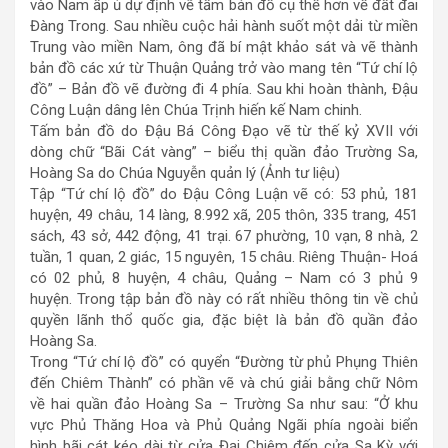
vào Nam ấp ủ dự định vẽ tấm bản đồ cụ thể hơn về đất đai
Đàng Trong. Sau nhiều cuộc hải hành suốt một dải từ miền
Trung vào miền Nam, ông đã bí mật khảo sát và vẽ thành
bản đồ các xứ từ Thuận Quảng trở vào mang tên “Tứ chí lộ
đồ” – Bản đồ vẽ đường đi 4 phía. Sau khi hoàn thành, Đậu
Công Luận dâng lên Chúa Trịnh hiến kế Nam chinh.
Tấm bản đồ do Đậu Bá Công Đạo vẽ từ thế kỷ XVII với
dòng chữ “Bãi Cát vàng” – biểu thị quần đảo Trường Sa,
Hoàng Sa do Chúa Nguyễn quản lý (Ảnh tư liệu)
Tập “Tứ chí lộ đồ” do Đậu Công Luận vẽ có: 53 phủ, 181
huyện, 49 châu, 14 làng, 8.992 xã, 205 thôn, 335 trang, 451
sách, 43 sở, 442 động, 41 trại. 67 phường, 10 vạn, 8 nhà, 2
tuần, 1 quan, 2 giác, 15 nguyên, 15 châu. Riêng Thuận- Hoá
có 02 phủ, 8 huyện, 4 châu, Quảng – Nam có 3 phủ 9
huyện. Trong tập bản đồ này có rất nhiều thông tin về chủ
quyền lãnh thổ quốc gia, đặc biệt là bản đồ quần đảo
Hoàng Sa.
Trong “Tứ chí lộ đồ” có quyển “Đường từ phủ Phụng Thiên
đến Chiêm Thành” có phần vẽ và chú giải bằng chữ Nôm
về hai quần đảo Hoàng Sa – Trường Sa như sau: “Ở khu
vực Phủ Thăng Hoa và Phủ Quảng Ngãi phía ngoài biển
hình bãi cát kéo dài từ cửa Đại Chiêm đến cửa Sa Kỳ với