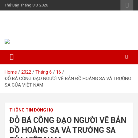
Skip
Thứ Bảy, Tháng 8 8, 2026
to
content
Họ Đỗ (Đậu) Việt Nam
The Do families of Vietnam "Kết nối dòng họ"
Home
2022
Tháng 6
16
ĐỖ BÁ CÔNG ĐẠO NGƯỜI VẼ BẢN ĐỒ HOÀNG SA VÀ TRƯỜNG
SA CỦA VIỆT NAM
THÔNG TIN DÒNG HỌ
ĐỖ BÁ CÔNG ĐẠO NGƯỜI VẼ BẢN
ĐỒ HOÀNG SA VÀ TRƯỜNG SA