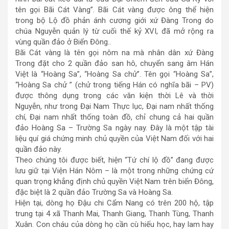
tên gọi Bãi Cát Vàng”. Bãi Cát vàng được ông thể hiện
trong bộ Lộ đồ phản ánh cương giới xứ Đàng Trong do
chúa Nguyễn quản lý từ cuối thế kỷ XVI, đã mở rộng ra
vùng quần đảo ở Biển Đông..
Bãi Cát vàng là tên gọi nôm na mà nhân dân xứ Đàng
Trong đặt cho 2 quần đảo san hô, chuyển sang âm Hán
Việt là “Hoàng Sa”, “Hoàng Sa chử”. Tên gọi “Hoàng Sa”,
“Hoàng Sa chử ” (chử trong tiếng Hán có nghĩa bãi – PV)
được thông dụng trong các văn kiện thời Lê và thời
Nguyễn, như trong Đại Nam Thực lục, Đại nam nhất thống
chí, Đại nam nhất thống toàn đồ, chỉ chung cả hai quần
đảo Hoàng Sa – Trường Sa ngày nay. Đây là một tập tài
liệu quí giá chứng minh chủ quyền của Việt Nam đối với hai
quần đảo này.
Theo chúng tôi được biết, hiện “Tứ chí lộ đồ” đang được
lưu giữ tại Viện Hán Nôm – là một trong những chứng cứ
quan trọng khẳng định chủ quyền Việt Nam trên biển Đông,
đặc biệt là 2 quần đảo Trường Sa và Hoàng Sa.
Hiện tại, dòng họ Đậu chi Cẩm Nang có trên 200 hộ, tập
trung tại 4 xã Thanh Mai, Thanh Giang, Thanh Tùng, Thanh
Xuân. Con cháu của dòng họ cần cù hiếu học, hay lam hay