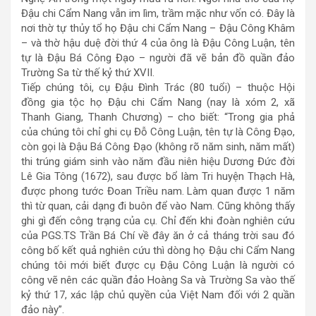
Đậu chi Cẩm Nang vẫn im lìm, trầm mặc như vốn có. Đây là
nơi thờ tự thủy tổ họ Đậu chi Cẩm Nang – Đậu Công Khâm
– và thờ hậu duệ đời thứ 4 của ông là Đậu Công Luận, tên
tự là Đậu Bá Công Đạo – người đã vẽ bản đồ quần đảo
Trường Sa từ thế kỷ thứ XVII.
Tiếp chúng tôi, cụ Đậu Đình Trác (80 tuổi) – thuộc Hội
đồng gia tộc họ Đậu chi Cẩm Nang (nay là xóm 2, xã
Thanh Giang, Thanh Chương) – cho biết: “Trong gia phả
của chúng tôi chỉ ghi cụ Đỗ Công Luận, tên tự là Công Đạo,
còn gọi là Đậu Bá Công Đạo (không rõ năm sinh, năm mất)
thi trúng giám sinh vào năm đầu niên hiệu Dương Đức đời
Lê Gia Tông (1672), sau được bổ làm Tri huyện Thạch Hà,
được phong tước Đoan Triều nam. Làm quan được 1 năm
thì từ quan, cải dạng đi buôn để vào Nam. Cũng không thấy
ghi gì đến công trạng của cụ. Chỉ đến khi đoàn nghiên cứu
của PGS.TS Trần Bá Chí về đây ăn ở cả tháng trời sau đó
công bố kết quả nghiên cứu thì dòng họ Đậu chi Cẩm Nang
chúng tôi mới biết được cụ Đậu Công Luận là người có
công vẽ nên các quần đảo Hoàng Sa và Trường Sa vào thế
kỷ thứ 17, xác lập chủ quyền của Việt Nam đối với 2 quần
đảo này”.