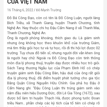
CỦA VIỆT NAM
16 Tháng 6, 2022
Đỗ Mạnh Trường
Đỗ Bá Công Đạo, còn có tên là Đỗ Công Luận, người làng
Bích Triều, xã Thanh Giang, huyện Thanh Chương, tỉnh
Nghệ An. Nay thuộc chi họ Đậu Cẩm Nang ở xã Thanh Mai,
Thanh Chương, Nghệ An.
Ông là người phóng khoáng, thích giao du. Là giám sinh
nhưng ông không học theo khuôn khổ của trường Giám,
mà tìm thầy giỏi học tư và tự học, rồi đi thi hội lọt được 02
trường. Tuy chưa đỗ tiến sĩ, nhưng người đời vẫn khen ông
là người hay chữ. Ngoài ra Đỗ Công Đạo còn tinh thông
môn địa lý phong thuỷ, truyền dạy được nhiều học trò giỏi.
Sách Tang thương Ngẫu lục của Phạm Đình Hổ có chép
truyện giám sinh Đậu Công Bàn, hậu duệ của ông rất giỏi
địa lý phong thuỷ, đã điểm huyệt phát tướng cho gia tộc
Bằng Quận Công Nguyễn Hữu Chỉnh. Gia phả họ Đậu ở
Cẩm Nang ghi: “Đậu Công Luận thi trúng giám sinh vào
năm đầu niên hiệu Dương Đức, đời Lê Gia Tông (1672), sau
được bổ làm tri huyện Thạch Hà, được phong tước Đoan
triều Nam… phần chép các kỳ tích của tổ tiên có chép rõ