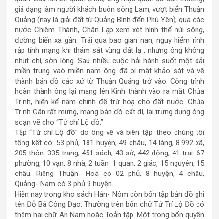
giả dạng làm người khách buôn sông Lam, vượt biển Thuận
Quảng (nay là giải đất từ Quảng Bình đến Phú Yên), qua các
nước Chiêm Thành, Chân Lạp xem xét hình thế núi sông,
đường biển xa gần. Trải qua bao gian nan, nguy hiểm rình
rập tính mạng khi thám sát vùng đất lạ , nhưng ông không
nhụt chí, sờn lòng. Sau nhiều cuộc hải hành suốt một dải
miền trung vaò miền nam ông đã bí mật khảo sát và vẽ
thành bản đồ các xứ từ Thuận Quảng trở vào. Công trình
hoàn thành ông lại mang lên Kinh thành vào ra mắt Chúa
Trịnh, hiến kế nam chinh để trừ hoạ cho đất nước. Chúa
Trịnh Căn rất mừng, mang bản đồ cất đi, lại trưng dụng ông
soạn vẽ cho “Tứ chí Lộ đồ.”
Tập “Tứ chí Lộ đồ” do ông vẽ và biên tập, theo chúng tôi
tổng kết có: 53 phủ, 181 huyện, 49 châu, 14 làng, 8.992 xã,
205 thôn, 335 trang, 451 sách, 43 sở, 442 động, 41 trại. 67
phường, 10 vạn, 8 nhà, 2 tuần, 1 quan, 2 giác, 15 nguyên, 15
châu. Riêng Thuận- Hoá có 02 phủ, 8 huyện, 4 châu,
Quảng- Nam có 3 phủ 9 huyện.
Hiện nay trong kho sách Hán- Nôm còn bốn tập bản đồ ghi
tên Đỗ Bá Công Đạo. Thường trên bốn chữ Tứ Trí Lộ Đồ có
thêm hai chữ An Nam hoặc Toản tập. Một trong bốn quyển