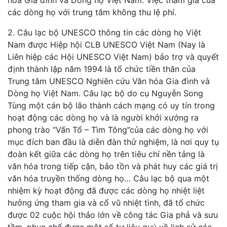
các dòng họ với trung tâm không thu lệ phí.
2. Câu lạc bộ UNESCO thông tin các dòng họ Việt
Nam được Hiệp hội CLB UNESCO Việt Nam (Nay là
Liên hiệp các Hội UNESCO Việt Nam) bảo trợ và quyết
định thành lập năm 1994 là tổ chức tiền thân của
Trung tâm UNESCO Nghiên cứu Văn hóa Gia đình và
Dòng họ Việt Nam. Câu lạc bộ do cụ Nguyễn Song
Tùng một cán bộ lão thành cách mạng có uy tín trong
hoạt động các dòng họ và là người khởi xướng ra
phong trào “Vấn Tổ – Tìm Tông”của các dòng họ với
mục đích ban đầu là diễn đàn thử nghiệm, là nơi quy tụ
đoàn kết giữa các dòng họ trên tiêu chí nền tảng là
văn hóa trong tiếp cận, bảo tồn và phát huy các giá trị
văn hóa truyền thống dòng họ… Câu lạc bộ qua một
nhiệm kỳ hoạt động đã được các dòng họ nhiệt liệt
hưởng ứng tham gia và cổ vũ nhiệt tình, đã tổ chức
được 02 cuộc hội thảo lớn về công tác Gia phả và sưu
tầm, phục chế được một số tư liệu quý về lịch sử các