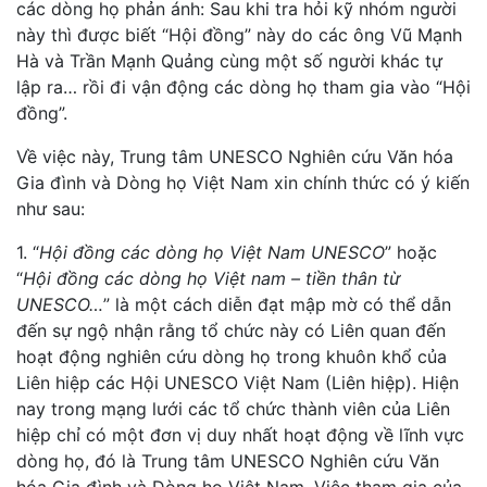
các dòng họ phản ánh: Sau khi tra hỏi kỹ nhóm người
này thì được biết “Hội đồng” này do các ông Vũ Mạnh
Hà và Trần Mạnh Quảng cùng một số người khác tự
lập ra… rồi đi vận động các dòng họ tham gia vào “Hội
đồng”.
Về việc này, Trung tâm UNESCO Nghiên cứu Văn hóa
Gia đình và Dòng họ Việt Nam xin chính thức có ý kiến
như sau:
1. “
Hội đồng các dòng họ Việt Nam UNESCO
” hoặc
“
Hội đồng các dòng họ Việt nam – tiền thân từ
UNESCO…
” là một cách diễn đạt mập mờ có thể dẫn
đến sự ngộ nhận rằng tổ chức này có Liên quan đến
hoạt động nghiên cứu dòng họ trong khuôn khổ của
Liên hiệp các Hội UNESCO Việt Nam (Liên hiệp). Hiện
nay trong mạng lưới các tổ chức thành viên của Liên
hiệp chỉ có một đơn vị duy nhất hoạt động về lĩnh vực
dòng họ, đó là Trung tâm UNESCO Nghiên cứu Văn
hóa Gia đình và Dòng họ Việt Nam. Việc tham gia của