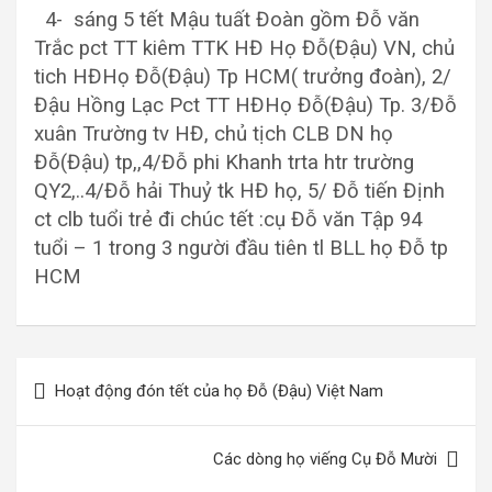
4- sáng 5 tết Mậu tuất Đoàn gồm Đỗ văn
Trắc pct TT kiêm TTK HĐ Họ Đỗ(Đậu) VN, chủ
tich HĐHọ Đỗ(Đậu) Tp HCM( trưởng đoàn), 2/
Đậu Hồng Lạc Pct TT HĐHọ Đỗ(Đậu) Tp. 3/Đỗ
xuân Trường tv HĐ, chủ tịch CLB DN họ
Đỗ(Đậu) tp,,4/Đỗ phi Khanh trta htr trường
QY2,..4/Đỗ hải Thuỷ tk HĐ họ, 5/ Đỗ tiến Định
ct clb tuổi trẻ đi chúc tết :cụ Đỗ văn Tập 94
tuổi – 1 trong 3 người đầu tiên tl BLL họ Đỗ tp
HCM
Điều
Hoạt động đón tết của họ Đỗ (Đậu) Việt Nam
hướng
bài
Các dòng họ viếng Cụ Đỗ Mười
viết