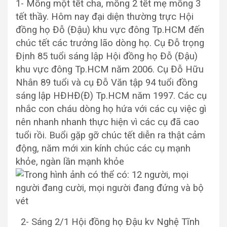
1- Mồng một tết cha, mồng 2 tết mẹ mồng 3
tết thầy. Hôm nay đại diện thường trực Hội
đồng họ Đỗ (Đậu) khu vực đông Tp.HCM đến
chúc tết các trưởng lão dòng họ. Cụ Đ
ỗ trọng
Định 85 tuổi sáng lập Hội đồng họ Đỗ (Đậu)
khu vực đông Tp.HCM năm 2006. Cụ Đỗ Hữu
Nhân 89 tuổi và cụ Đỗ Văn tập 94 tuổi đồng
sáng lập HĐHĐ(Đ) Tp.HCM năm 1997. Các cụ
nhắc con cháu dòng họ hứa với các cụ việc gì
nên nhanh nhanh thực hiện vì các cụ đã cao
tuổi rồi. Buổi gặp gỡ chúc tết diễn ra thật cảm
động, năm mới xin kính chúc các cụ mạnh
khỏe, ngàn lần mạnh khỏe
2- Sáng 2/1 Hội đồng họ Đậu kv Nghệ Tĩnh