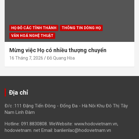
HỌ ĐỖ CÁC TỈNH THÀNH
THÔNG TIN DÒNG HỌ
VĂN HOÁ NGHỆ THUẬT
Mừng việc Họ có nhiều thượng chuyển
16 Tháng 7, 2026
Đỗ Quang Hòa
Địa chỉ
Đ/c :111 Đặng Tiến Đông - Đống Đa - Hà Nôi Khu Đô Thị Tây
Nam Linh Đàm
Hotline: 091.8830808. WeWebsite: www.hodovietnam.vn,
hodovietnam. net Email: banlienlac@hodovietnam.vn