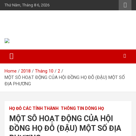
Skip
Thứ Năm, Tháng 8 6, 2026
to
content
Họ Đỗ (Đậu) Việt Nam
The Do families of Vietnam "Kết nối dòng họ"
Home
2018
Tháng 10
2
MỘT SÔ HOẠT ĐỘNG CỦA HỘI ĐỒNG HỌ ĐỖ (ĐẬU) MỘT SỐ
ĐỊA PHƯƠNG
HỌ ĐỖ CÁC TỈNH THÀNH
THÔNG TIN DÒNG HỌ
MỘT SÔ HOẠT ĐỘNG CỦA HỘI
ĐỒNG HỌ ĐỖ (ĐẬU) MỘT SỐ ĐỊA