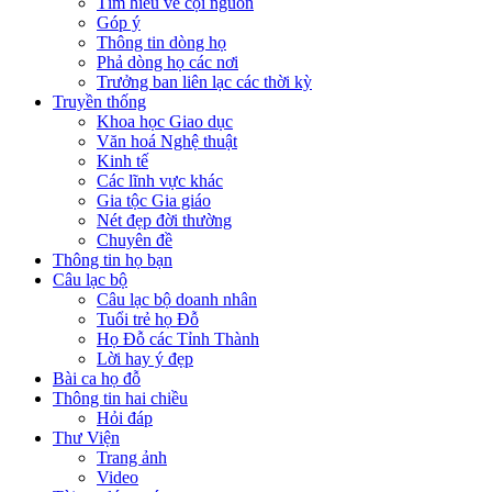
Tìm hiểu về cội nguồn
Góp ý
Thông tin dòng họ
Phả dòng họ các nơi
Trưởng ban liên lạc các thời kỳ
Truyền thống
Khoa học Giao dục
Văn hoá Nghệ thuật
Kinh tế
Các lĩnh vực khác
Gia tộc Gia giáo
Nét đẹp đời thường
Chuyên đề
Thông tin họ bạn
Câu lạc bộ
Câu lạc bộ doanh nhân
Tuổi trẻ họ Đỗ
Họ Đỗ các Tỉnh Thành
Lời hay ý đẹp
Bài ca họ đỗ
Thông tin hai chiều
Hỏi đáp
Thư Viện
Trang ảnh
Video