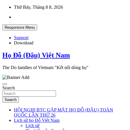
Skip
Thứ Bảy, Tháng 8 8, 2026
to
content
Responsive Menu
Support
Download
Họ Đỗ (Đậu) Việt Nam
The Do families of Vietnam "Kết nối dòng họ"
Search
Search
HỘI NGHỊ BTC GẶP MẶT HỌ ĐỖ (ĐẬU) TOÀN
QUỐC LẦN THỨ 26
Lịch sử họ Đỗ Việt Nam
Lịch sử