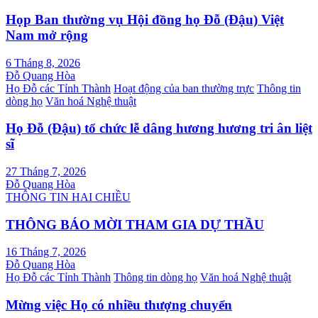
Họp Ban thường vụ Hội đồng họ Đỗ (Đậu) Việt
Nam mở rộng
6 Tháng 8, 2026
Đỗ Quang Hòa
Họ Đỗ các Tỉnh Thành
Hoạt động của ban thường trực
Thông tin
dòng họ
Văn hoá Nghệ thuật
Họ Đỗ (Đậu) tổ chức lễ dâng hương hương tri ân liệt
sĩ
27 Tháng 7, 2026
Đỗ Quang Hòa
THÔNG TIN HAI CHIỀU
THÔNG BÁO MỜI THAM GIA DỰ THẦU
16 Tháng 7, 2026
Đỗ Quang Hòa
Họ Đỗ các Tỉnh Thành
Thông tin dòng họ
Văn hoá Nghệ thuật
Mừng việc Họ có nhiều thượng chuyển