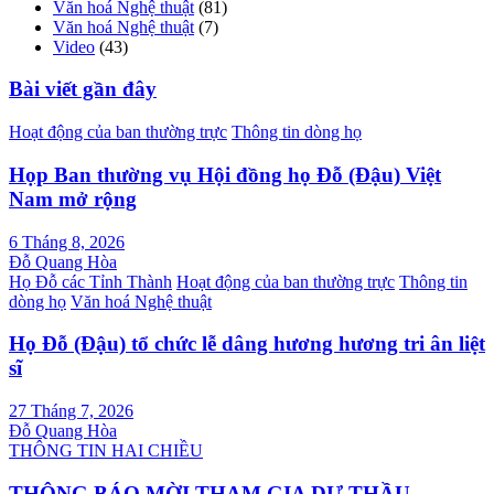
Văn hoá Nghệ thuật
(81)
Văn hoá Nghệ thuật
(7)
Video
(43)
Bài viết gần đây
Hoạt động của ban thường trực
Thông tin dòng họ
Họp Ban thường vụ Hội đồng họ Đỗ (Đậu) Việt
Nam mở rộng
6 Tháng 8, 2026
Đỗ Quang Hòa
Họ Đỗ các Tỉnh Thành
Hoạt động của ban thường trực
Thông tin
dòng họ
Văn hoá Nghệ thuật
Họ Đỗ (Đậu) tổ chức lễ dâng hương hương tri ân liệt
sĩ
27 Tháng 7, 2026
Đỗ Quang Hòa
THÔNG TIN HAI CHIỀU
THÔNG BÁO MỜI THAM GIA DỰ THẦU