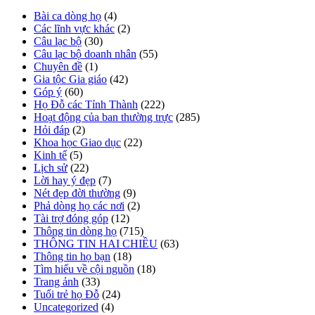
Bài ca dòng họ
(4)
Các lĩnh vực khác
(2)
Câu lạc bộ
(30)
Câu lạc bộ doanh nhân
(55)
Chuyên đề
(1)
Gia tộc Gia giáo
(42)
Góp ý
(60)
Họ Đỗ các Tỉnh Thành
(222)
Hoạt động của ban thường trực
(285)
Hỏi đáp
(2)
Khoa học Giao dục
(22)
Kinh tế
(5)
Lịch sử
(22)
Lời hay ý đẹp
(7)
Nét đẹp đời thường
(9)
Phả dòng họ các nơi
(2)
Tài trợ đóng góp
(12)
Thông tin dòng họ
(715)
THÔNG TIN HAI CHIỀU
(63)
Thông tin họ bạn
(18)
Tìm hiểu về cội nguồn
(18)
Trang ảnh
(33)
Tuổi trẻ họ Đỗ
(24)
Uncategorized
(4)