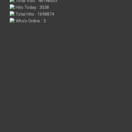
Total Visit : 46198003
Hits Today : 3038
Total Hits : 1698874
Who's Online : 5