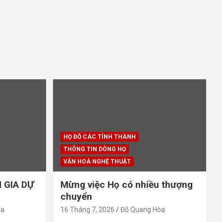
HỌ ĐỖ CÁC TỈNH THÀNH
THÔNG TIN DÒNG HỌ
VĂN HOÁ NGHỆ THUẬT
 GIA DỰ
Mừng việc Họ có nhiều thượng
chuyển
òa
16 Tháng 7, 2026
Đỗ Quang Hòa