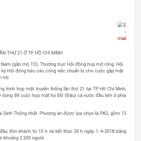
ẦN THỨ 21 Ở TP HỒ CHÍ MINH
ệt Nam (gần mộ Tổ), Thường trực Hội đồng họp mở rộng. Hội
ư ký Hội đông báo cáo công việc chuẩn bị cho cuộc gặp mặt
 tới.
g trình họp mặt truyền thống lần thứ 21 tại TP Hồ Chí Minh,
ây dựng để cuộc họp mặt họ Đỗ (Đậu) cả nước đầu tiên ở phía
ại Dinh Thống nhất. Phương án được lựa chọn là PA2, gồm 15
đầu đón khách từ 10 h và kết thúc 20 h ngày 1-4-2018 bằng
ời khoảng 2.200 người.