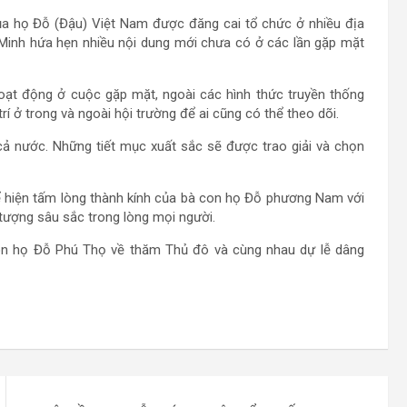
ủa họ Đỗ (Đậu) Việt Nam được đăng cai tổ chức ở nhiều địa
Minh hứa hẹn nhiều nội dung mới chưa có ở các lần gặp mặt
oạt động ở cuộc gặp mặt, ngoài các hình thức truyền thống
í ở trong và ngoài hội trường để ai cũng có thể theo dõi.
ả nước. Những tiết mục xuất sắc sẽ được trao giải và chọn
 hiện tấm lòng thành kính của bà con họ Đỗ phương Nam với
 tượng sâu sắc trong lòng mọi người.
on họ Đỗ Phú Thọ về thăm Thủ đô và cùng nhau dự lễ dâng