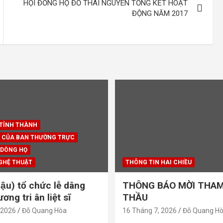
HỘI ĐỒNG HỌ ĐỖ THÁI NGUYÊN TỔNG KẾT HOẠT
ĐỘNG NĂM 2017
 TỈNH THÀNH
 CỦA BAN THƯỜNG TRỰC
 DÒNG HỌ
GHỆ THUẬT
THÔNG TIN HAI CHIỀU
ậu) tổ chức lễ dâng
THÔNG BÁO MỜI THAM
ng tri ân liệt sĩ
THẦU
 2026
Đỗ Quang Hòa
16 Tháng 7, 2026
Đỗ Quang H