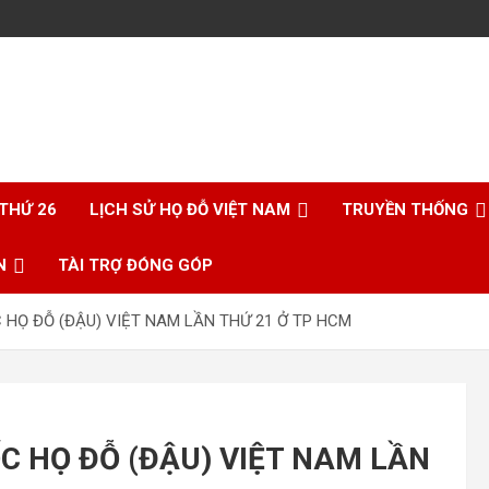
 THỨ 26
LỊCH SỬ HỌ ĐỖ VIỆT NAM
TRUYỀN THỐNG
N
TÀI TRỢ ĐÓNG GÓP
 HỌ ĐỖ (ĐẬU) VIỆT NAM LẦN THỨ 21 Ở TP HCM
C HỌ ĐỖ (ĐẬU) VIỆT NAM LẦN