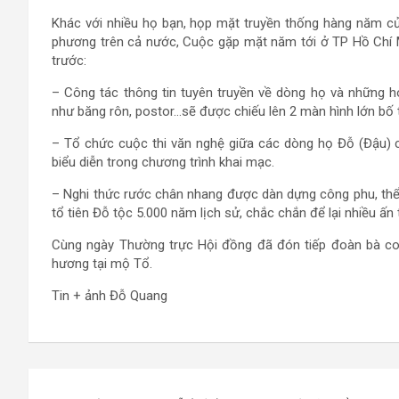
Khác với nhiều họ bạn, họp mặt truyền thống hàng năm c
phương trên cả nước, Cuộc gặp mặt năm tới ở TP Hồ Chí 
trước:
– Công tác thông tin tuyên truyền về dòng họ và những h
như băng rôn, postor…sẽ được chiếu lên 2 màn hình lớn bố tr
– Tổ chức cuộc thi văn nghệ giữa các dòng họ Đỗ (Đậu) c
biểu diễn trong chương trình khai mạc.
– Nghi thức rước chân nhang được dàn dựng công phu, thể
tổ tiên Đỗ tộc 5.000 năm lịch sử, chắc chắn để lại nhiều ấn
Cùng ngày Thường trực Hội đồng đã đón tiếp đoàn bà c
hương tại mộ Tổ.
Tin + ảnh Đỗ Quang
Điều