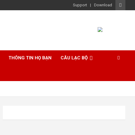
Support
Download
THÔNG TIN HỌ BẠN
CÂU LẠC BỘ