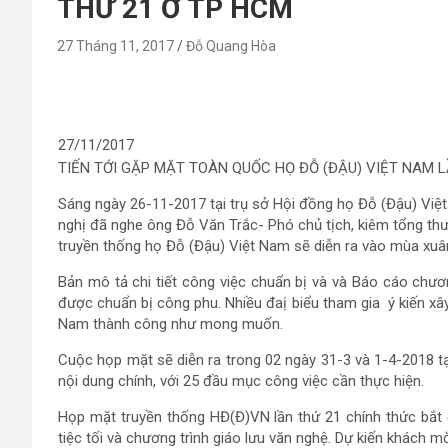
THỨ 21 Ở TP HCM
27 Tháng 11, 2017
Đỗ Quang Hòa
27/11/2017
TIẾN TỚI GẶP MẶT TOÀN QUỐC HỌ ĐỖ (ĐẬU) VIỆT NAM L
Sáng ngày 26-11-2017 tại trụ sở Hội đồng họ Đỗ (Đậu) Vi
nghị đã nghe ông Đỗ Văn Trắc- Phó chủ tịch, kiêm tổng th
truyền thống họ Đỗ (Đậu) Việt Nam sẽ diễn ra vào mùa xuân
Bản mô tả chi tiết công việc chuẩn bị và và Báo cáo chươn
được chuẩn bị công phu. Nhiều đaị biểu tham gia ý kiến x
Nam thành công như mong muốn.
Cuộc họp mặt sẽ diễn ra trong 02 ngày 31-3 và 1-4-2018 t
nội dung chính, với 25 đầu mục công việc cần thực hiện.
Họp mặt truyền thống HĐ(Đ)VN lần thứ 21 chính thức bắt 
tiệc tối và chương trình giáo lưu văn nghệ. Dự kiến khách m