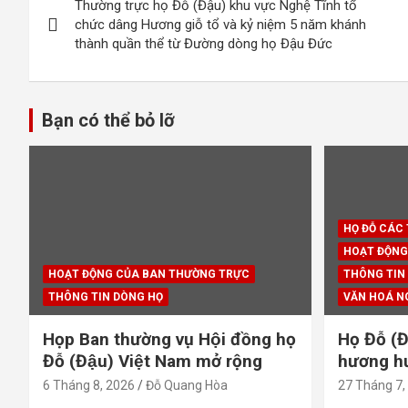
Thường trực họ Đỗ (Đậu) khu vực Nghệ Tĩnh tổ
hướng
chức dâng Hương giỗ tổ và kỷ niệm 5 năm khánh
thành quần thể từ Đường dòng họ Đậu Đức
bài
viết
Bạn có thể bỏ lỡ
HỌ ĐỖ CÁC
HOẠT ĐỘNG
HOẠT ĐỘNG CỦA BAN THƯỜNG TRỰC
THÔNG TIN
THÔNG TIN DÒNG HỌ
VĂN HOÁ N
Họp Ban thường vụ Hội đồng họ
Họ Đỗ (Đ
Đỗ (Đậu) Việt Nam mở rộng
hương hươ
6 Tháng 8, 2026
Đỗ Quang Hòa
27 Tháng 7,