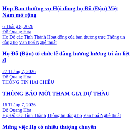
Họp Ban thường vụ Hội đồng họ Đỗ (Đậu) Việt
Nam mở rộng
6 Tháng 8, 2026
Đỗ Quang Hòa
Họ Đỗ các Tỉnh Thành
Hoạt động của ban thường trực
Thông tin
dòng họ
Văn hoá Nghệ thuật
Họ Đỗ (Đậu) tổ chức lễ dâng hương hương tri ân liệt
sĩ
27 Tháng 7, 2026
Đỗ Quang Hòa
THÔNG TIN HAI CHIỀU
THÔNG BÁO MỜI THAM GIA DỰ THẦU
16 Tháng 7, 2026
Đỗ Quang Hòa
Họ Đỗ các Tỉnh Thành
Thông tin dòng họ
Văn hoá Nghệ thuật
Mừng việc Họ có nhiều thượng chuyển