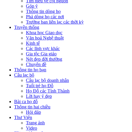
Tìm hiểu về cội nguồn
Góp ý
Thông tin dòng họ
Phả dòng họ các nơi
Trưởng ban liên lạc các thời kỳ
Truyền thống
Khoa học Giao dục
Văn hoá Nghệ thuật
Kinh tế
Các lĩnh vực khác
Gia tộc Gia giáo
Nét đẹp đời thường
Chuyên đề
Thông tin họ bạn
Câu lạc bộ
Câu lạc bộ doanh nhân
Tuổi trẻ họ Đỗ
Họ Đỗ các Tỉnh Thành
Lời hay ý đẹp
Bài ca họ đỗ
Thông tin hai chiều
Hỏi đáp
Thư Viện
Trang ảnh
Video