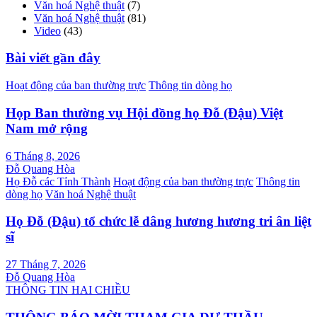
Văn hoá Nghệ thuật
(7)
Văn hoá Nghệ thuật
(81)
Video
(43)
Bài viết gần đây
Hoạt động của ban thường trực
Thông tin dòng họ
Họp Ban thường vụ Hội đồng họ Đỗ (Đậu) Việt
Nam mở rộng
6 Tháng 8, 2026
Đỗ Quang Hòa
Họ Đỗ các Tỉnh Thành
Hoạt động của ban thường trực
Thông tin
dòng họ
Văn hoá Nghệ thuật
Họ Đỗ (Đậu) tổ chức lễ dâng hương hương tri ân liệt
sĩ
27 Tháng 7, 2026
Đỗ Quang Hòa
THÔNG TIN HAI CHIỀU