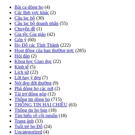
Bài ca dòng họ
(4)
Các lĩnh vực khác
(2)
Câu lạc bộ
(30)
Câu lạc bộ doanh nhân
(55)
Chuyên đề
(1)
Gia tộc Gia giáo
(42)
Góp ý
(60)
Họ Đỗ các Tỉnh Thành
(222)
Hoạt động của ban thường trực
(285)
Hỏi đáp
(2)
Khoa học Giao dục
(22)
Kinh tế
(5)
Lịch sử
(22)
Lời hay ý đẹp
(7)
Nét đẹp đời thường
(9)
Phả dòng họ các nơi
(2)
Tài trợ đóng góp
(12)
Thông tin dòng họ
(715)
THÔNG TIN HAI CHIỀU
(63)
Thông tin họ bạn
(18)
Tìm hiểu về cội nguồn
(18)
Trang ảnh
(33)
Tuổi trẻ họ Đỗ
(24)
Uncategorized
(4)