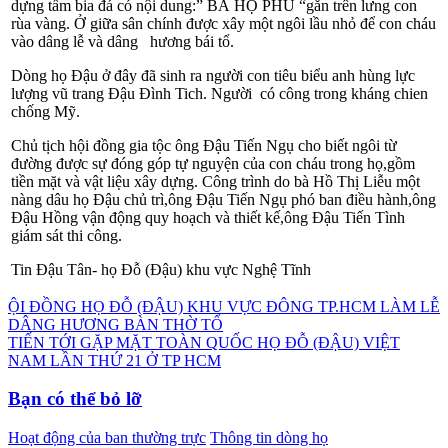
dựng tấm bia đá có nội dung:” BÁ HỘ PHỦ “gắn trên lưng con
rùa vàng. Ở giữa sân chính được xây một ngôi lầu nhỏ để con cháu
vào dâng lễ và dâng hương bái tổ.
Dòng họ Đậu ở đây đã sinh ra người con tiêu biểu anh hùng lực
lượng vũ trang Đậu Đình Tich. Người có công trong kháng chien
chống Mỹ.
Chủ tịch hội đồng gia tộc ông Đậu Tiến Ngụ cho biết ngôi từ
đường được sự đóng góp tự nguyện của con cháu trong họ,gồm
tiền mặt và vật liệu xây dựng. Công trình do bà Hồ Thị Liễu một
nàng dâu họ Đậu chủ trì,ông Đậu Tiến Ngụ phó ban điều hành,ông
Đậu Hồng vận động quy hoạch và thiết kế,ông Đậu Tiến Tình
giám sát thi công.
Tin Đậu Tân- họ Đỗ (Đậu) khu vực Nghệ Tĩnh
Điều
ỘI ĐỒNG HỌ ĐỖ (ĐẬU) KHU VỰC ĐÔNG TP.HCM LÀM LỄ
DÂNG HƯƠNG BÀN THỜ TỔ
hướng
TIẾN TỚI GẶP MẶT TOÀN QUỐC HỌ ĐỖ (ĐẬU) VIỆT
bài
NAM LẦN THỨ 21 Ở TP HCM
viết
Bạn có thể bỏ lỡ
Hoạt động của ban thường trực
Thông tin dòng họ