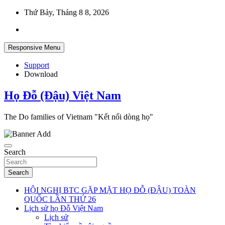
Skip
Thứ Bảy, Tháng 8 8, 2026
to
content
Responsive Menu
Support
Download
Họ Đỗ (Đậu) Việt Nam
The Do families of Vietnam "Kết nối dòng họ"
Search
Search
HỘI NGHỊ BTC GẶP MẶT HỌ ĐỖ (ĐẬU) TOÀN
QUỐC LẦN THỨ 26
Lịch sử họ Đỗ Việt Nam
Lịch sử