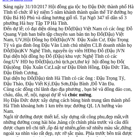
S
áng ngày 31/10/2017 Hội đồng gia tộc họ Đậu Đức thành phố Hà
Tĩnh tổ chức lễ kỷ niệm 5 năm khánh thành quần thể Từ đường họ
Đậu Bá Hộ Phủ và dâng hương giỗ tổ. Tại Ngõ 347 tổ dân số 3
phường Hà huy Tập TP Hà Tĩnh.
Đến dự lễ; có đại diện dòng họ Đỗ(Đậu) Việt Nam có các ông: Đỗ
Quang Vịnh ban biên tập chuyên san bản tin họ Đỗ(Đậu) Việt
Nam, UV,Hội Đồng họ Đỗ(Đậu)VN Đậu Xuân Cư, Đậu Trọng
Tý và gia đình ông Đậu Văn Linh chủ nhiệm CLB doanh nhân họ
Đỗ(Đậu)KV Nghệ Tĩnh, nguyên ủy viên HĐhọ Đỗ (Đậu )VN
Đại diện hội đồng họ Đỗ (Đậu) khu vực Nghệ Tĩnh có các
ông:UV HĐ họ Đỗ(Đậu),chủ tịch,pct,thư ký hội đồng họ Đỗ(
Đậu)ông Đậu Xuân Cư,Luật sư Đậu Đình Hồng, Đậu Đức Tân,
Đậu Đình Cương.
Đại diện họ Đỗ(Đậu) tỉnh Hà Tĩnh có các ông : Đậu Trọng Tý,
Đậu Thảo, Đậu Viết Kỷ,Đậu Sơn,Đậu Bình ,Đỗ Văn Đa.
Cùng các đồng chí lãnh đạo địa phương , bạn bè và đông đảo con,
cháu, dâu, rễ, nội, ngoại dự lễ và
chúc mừng
.
Họ Đậu Đức được xây dựng cách bùng binh trung tâm thành phố
Hà Tĩnh khoảng hơn 1 km trên trục đường QL 1A hướng vào
Nam.
Ngôi từ đường được thiết kế, xây dựng rất công phu,đẹp mắt,với
những đường cong hài hòa ,hàng cột chính phía trước và câu đối
được chạm trỗ chi tiết ,ốp đá tự nhiên,gốm sứ nhiều màu sắc,đứng
ngoài xa nhìn vào rất đẹp, rực rỡ sắc màu. Phía trước bên trái được