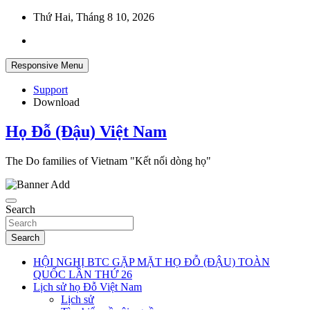
Skip
Thứ Hai, Tháng 8 10, 2026
to
content
Responsive Menu
Support
Download
Họ Đỗ (Đậu) Việt Nam
The Do families of Vietnam "Kết nối dòng họ"
Search
Search
HỘI NGHỊ BTC GẶP MẶT HỌ ĐỖ (ĐẬU) TOÀN
QUỐC LẦN THỨ 26
Lịch sử họ Đỗ Việt Nam
Lịch sử