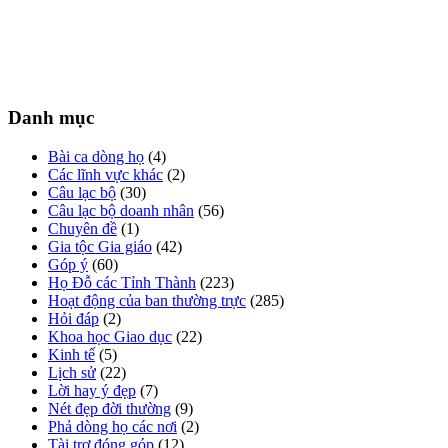
Danh mục
Bài ca dòng họ
(4)
Các lĩnh vực khác
(2)
Câu lạc bộ
(30)
Câu lạc bộ doanh nhân
(56)
Chuyên đề
(1)
Gia tộc Gia giáo
(42)
Góp ý
(60)
Họ Đỗ các Tỉnh Thành
(223)
Hoạt động của ban thường trực
(285)
Hỏi đáp
(2)
Khoa học Giao dục
(22)
Kinh tế
(5)
Lịch sử
(22)
Lời hay ý đẹp
(7)
Nét đẹp đời thường
(9)
Phả dòng họ các nơi
(2)
Tài trợ đóng góp
(12)