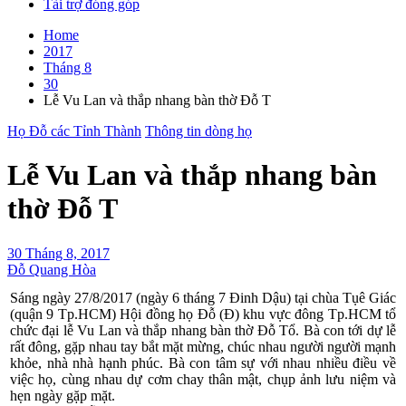
Tài trợ đóng góp
Home
2017
Tháng 8
30
Lễ Vu Lan và thắp nhang bàn thờ Đỗ T
Họ Đỗ các Tỉnh Thành
Thông tin dòng họ
Lễ Vu Lan và thắp nhang bàn
thờ Đỗ T
30 Tháng 8, 2017
Đỗ Quang Hòa
Sáng ngày 27/8/2017 (ngày 6 tháng 7 Đinh Dậu) tại chùa Tụê Giác
(quận 9 Tp.HCM) Hội đồng họ Đỗ (Đ) khu vực đông Tp.HCM tổ
chức đại lễ Vu Lan và thắp nhang bàn thờ Đỗ Tổ. Bà con tới dự lễ
rất đông, gặp nhau tay bắt mặt mừng, chúc nhau người người mạnh
khỏe, nhà nhà hạnh phúc. Bà con tâm sự với nhau nhiều điều về
việc họ, cùng nhau dự cơm chay thân mật, chụp ảnh lưu niệm và
hẹn ngày gặp mặt.