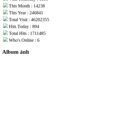
This Month : 14238
This Year : 246841
Total Visit : 46202355
Hits Today : 894
Total Hits : 1711485
Who's Online : 6
Album ảnh