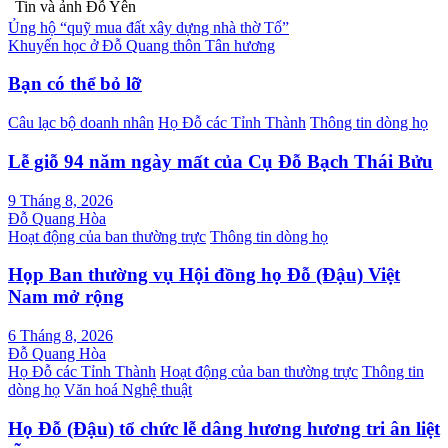
Tin và ảnh Đỗ Yên
Điều
Ủng hộ “quỹ mua đất xây dựng nhà thờ Tổ”
Khuyến học ở Đỗ Quang thôn Tân hương
hướng
bài
Bạn có thể bỏ lỡ
viết
Câu lạc bộ doanh nhân
Họ Đỗ các Tỉnh Thành
Thông tin dòng họ
Lễ giỗ 94 năm ngày mất của Cụ Đỗ Bạch Thái Bửu
9 Tháng 8, 2026
Đỗ Quang Hòa
Hoạt động của ban thường trực
Thông tin dòng họ
Họp Ban thường vụ Hội đồng họ Đỗ (Đậu) Việt
Nam mở rộng
6 Tháng 8, 2026
Đỗ Quang Hòa
Họ Đỗ các Tỉnh Thành
Hoạt động của ban thường trực
Thông tin
dòng họ
Văn hoá Nghệ thuật
Họ Đỗ (Đậu) tổ chức lễ dâng hương hương tri ân liệt