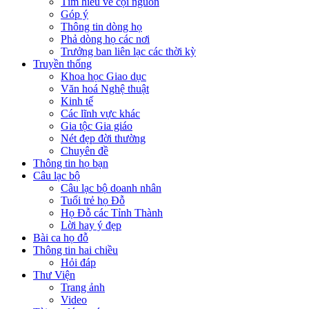
Tìm hiểu về cội nguồn
Góp ý
Thông tin dòng họ
Phả dòng họ các nơi
Trưởng ban liên lạc các thời kỳ
Truyền thống
Khoa học Giao dục
Văn hoá Nghệ thuật
Kinh tế
Các lĩnh vực khác
Gia tộc Gia giáo
Nét đẹp đời thường
Chuyên đề
Thông tin họ bạn
Câu lạc bộ
Câu lạc bộ doanh nhân
Tuổi trẻ họ Đỗ
Họ Đỗ các Tỉnh Thành
Lời hay ý đẹp
Bài ca họ đỗ
Thông tin hai chiều
Hỏi đáp
Thư Viện
Trang ảnh
Video