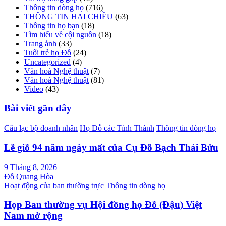
Thông tin dòng họ
(716)
THÔNG TIN HAI CHIỀU
(63)
Thông tin họ bạn
(18)
Tìm hiểu về cội nguồn
(18)
Trang ảnh
(33)
Tuổi trẻ họ Đỗ
(24)
Uncategorized
(4)
Văn hoá Nghệ thuật
(7)
Văn hoá Nghệ thuật
(81)
Video
(43)
Bài viết gần đây
Câu lạc bộ doanh nhân
Họ Đỗ các Tỉnh Thành
Thông tin dòng họ
Lễ giỗ 94 năm ngày mất của Cụ Đỗ Bạch Thái Bửu
9 Tháng 8, 2026
Đỗ Quang Hòa
Hoạt động của ban thường trực
Thông tin dòng họ
Họp Ban thường vụ Hội đồng họ Đỗ (Đậu) Việt
Nam mở rộng