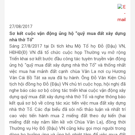
27/08/2017
Sơ kết cuộc vận động ủng hộ “quỹ mua đất xây dựng
nhà thờ Tổ”
Sáng 27/8/2017 tại Di tích khu Mộ Tổ họ Đỗ (Đậu) VN,
HĐHĐ(Đ) VN đã tổ chức cuộc họp Thường vụ mở rộng
Triển khai sơ kết bước đầu công tác tuyên truyền vận động
ủng hộ “quỹ mua đất xây dựng nhà thờ Tổ” và thống nhất
việc mua hai mảnh đất cạnh chùa Văn La nơi cụ Hương
Vân Cái Bồ Tát xa xưa đã tu hành. Ông Đỗ Văn Kiện Chủ
tịch hội đồng họ Đỗ (Đậu) VN chủ trì cuộc họp, hội nghị đã
nghe báo cáo sơ bộ công tác triển khai cuộc vận động xây
dựng quỹ mua đất xây dựng nhà thờ Tổ và nghe thông báo
kết quả sơ bộ về công tác xúc tiến việc mua đất xây dựng
nhà thờ Tổ. Các đại biểu đã sôi nổi thảo luận và nhất trí
cao việc tiến hành mua 2 miếng đất theo dự kiến (hai
miếng đất này nằm liền kề với Chùa Văn La), đồng thời
Thường vụ Họ Đỗ (Đậu) VN cũng kêu gọi mọi người trong
dòng họ hưởng ứng và ủng hộ nhiệt tâm để việc mua đất