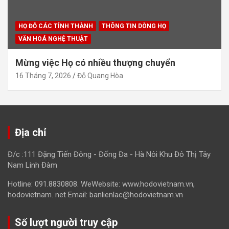
HỌ ĐỖ CÁC TỈNH THÀNH
THÔNG TIN DÒNG HỌ
VĂN HOÁ NGHỆ THUẬT
Mừng việc Họ có nhiều thượng chuyển
16 Tháng 7, 2026
Đỗ Quang Hòa
Địa chỉ
Đ/c :111 Đặng Tiến Đông - Đống Đa - Hà Nôi Khu Đô Thị Tây
Nam Linh Đàm
Hotline: 091.8830808. WeWebsite: www.hodovietnam.vn,
hodovietnam. net Email: banlienlac@hodovietnam.vn
Số lượt người truy cập