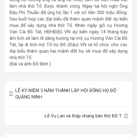
làm nhà thờ Tổ được thành công. Ngay tại hội nghị Ông
Đậu Phi Thuần đã ủng hộ lần 1 với số tiền 300 triệu đồng.
Sau buổi họp các đại biểu đã thăm quan mảnh đất dự kiến
mua để xây dựng nhà thờ Tổ. Nhân ngày giỗ cụ Hương
Vân Cái Bồ Tát, HĐHĐ(Đ) VN dự kiến ngày 14 tháng bảy
âm lịch sẽ làm lễ dâng hương tại mộ cụ Hương Vân Cái Bồ
Tát, tại di tích mộ Tổ họ Đỗ (Đậu) VN và tổ chức cho các
đại biểu thăm quan hai mảnh đất họ sẽ mua để xây dựng
nhà thờ Tổ.
(Bài và ảnh Đỗ Bính )
Điều
LỄ KỶ NIỆM 5 NĂM THÀNH LẬP HỘI ĐỒNG HỌ ĐỖ
hướng
QUẢNG NINH
bài
viết
Lễ Vu Lan và thắp nhang bàn thờ Đỗ T