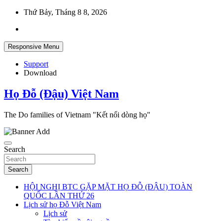
Skip
Thứ Bảy, Tháng 8 8, 2026
to
content
Responsive Menu
Support
Download
Họ Đỗ (Đậu) Việt Nam
The Do families of Vietnam "Kết nối dòng họ"
Search
Search
HỘI NGHỊ BTC GẶP MẶT HỌ ĐỖ (ĐẬU) TOÀN
QUỐC LẦN THỨ 26
Lịch sử họ Đỗ Việt Nam
Lịch sử