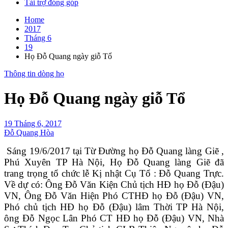
Tài trợ đóng góp
Home
2017
Tháng 6
19
Họ Đỗ Quang ngày giỗ Tổ
Thông tin dòng họ
Họ Đỗ Quang ngày giỗ Tổ
19 Tháng 6, 2017
Đỗ Quang Hòa
Sáng 19/6/2017 tại Từ Đường họ Đỗ Quang làng Giẽ ,
Phú Xuyên TP Hà Nội, Họ Đỗ Quang làng Giẽ đã
trang trọng tổ chức lễ Kị nhật Cụ Tổ : Đỗ Quang Trực.
Về dự có: Ông Đỗ Văn Kiện Chủ tịch HĐ họ Đỗ (Đậu)
VN, Ông Đỗ Văn Hiện Phó CTHĐ họ Đỗ (Đậu) VN,
Phó chủ tịch HĐ họ Đỗ (Đậu) lâm Thời TP Hà Nội,
ông Đỗ Ngọc Lân Phó CT HĐ họ Đỗ (Đậu) VN, Nhà