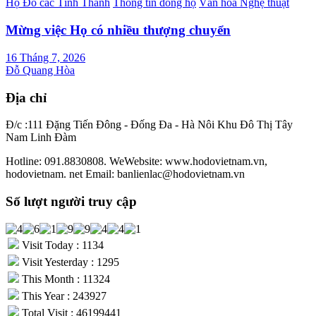
Họ Đỗ các Tỉnh Thành
Thông tin dòng họ
Văn hoá Nghệ thuật
Mừng việc Họ có nhiều thượng chuyển
16 Tháng 7, 2026
Đỗ Quang Hòa
Địa chỉ
Đ/c :111 Đặng Tiến Đông - Đống Đa - Hà Nôi Khu Đô Thị Tây
Nam Linh Đàm
Hotline: 091.8830808. WeWebsite: www.hodovietnam.vn,
hodovietnam. net Email: banlienlac@hodovietnam.vn
Số lượt người truy cập
Visit Today : 1134
Visit Yesterday : 1295
This Month : 11324
This Year : 243927
Total Visit : 46199441