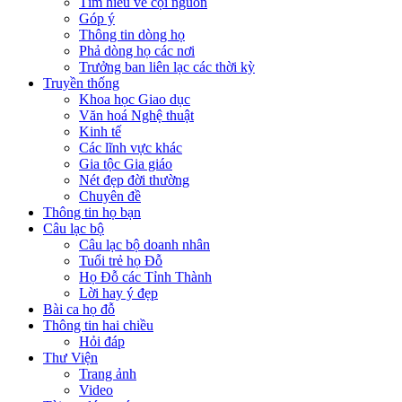
Tìm hiểu về cội nguồn
Góp ý
Thông tin dòng họ
Phả dòng họ các nơi
Trưởng ban liên lạc các thời kỳ
Truyền thống
Khoa học Giao dục
Văn hoá Nghệ thuật
Kinh tế
Các lĩnh vực khác
Gia tộc Gia giáo
Nét đẹp đời thường
Chuyên đề
Thông tin họ bạn
Câu lạc bộ
Câu lạc bộ doanh nhân
Tuổi trẻ họ Đỗ
Họ Đỗ các Tỉnh Thành
Lời hay ý đẹp
Bài ca họ đỗ
Thông tin hai chiều
Hỏi đáp
Thư Viện
Trang ảnh
Video