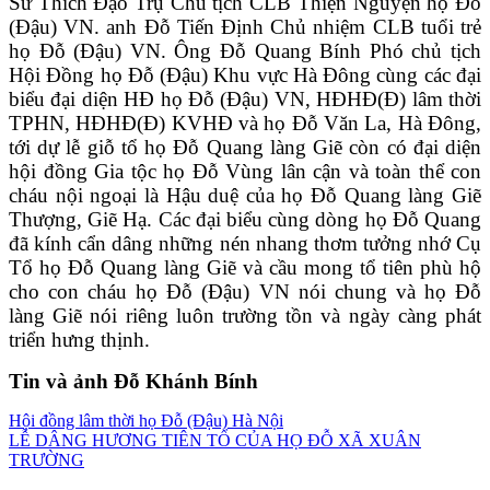
Sư Thích Đạo Trụ Chủ tịch CLB Thiện Nguyện họ Đỗ
(Đậu) VN. anh Đỗ Tiến Định Chủ nhiệm CLB tuổi trẻ
họ Đỗ (Đậu) VN. Ông Đỗ Quang Bính Phó chủ tịch
Hội Đồng họ Đỗ (Đậu) Khu vực Hà Đông cùng các đại
biểu đại diện HĐ họ Đỗ (Đậu) VN, HĐHĐ(Đ) lâm thời
TPHN, HĐHĐ(Đ) KVHĐ và họ Đỗ Văn La, Hà Đông,
tới dự lễ giỗ tổ họ Đỗ Quang làng Giẽ còn có đại diện
hội đồng Gia tộc họ Đỗ Vùng lân cận và toàn thể con
cháu nội ngoại là Hậu duệ của họ Đỗ Quang làng Giẽ
Thượng, Giẽ Hạ. Các đại biểu cùng dòng họ Đỗ Quang
đã kính cẩn dâng những nén nhang thơm tưởng nhớ Cụ
Tổ họ Đỗ Quang làng Giẽ và cầu mong tổ tiên phù hộ
cho con cháu họ Đỗ (Đậu) VN nói chung và họ Đỗ
làng Giẽ nói riêng luôn trường tồn và ngày càng phát
triển hưng thịnh.
Tin và ảnh Đỗ Khánh Bính
Điều
Hội đồng lâm thời họ Đỗ (Đậu) Hà Nội
LỄ DÂNG HƯƠNG TIÊN TỔ CỦA HỌ ĐỖ XÃ XUÂN
hướng
TRƯỜNG
bài