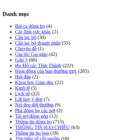
Danh mục
Bài ca dòng họ
(4)
Các lĩnh vực khác
(2)
Câu lạc bộ
(30)
Câu lạc bộ doanh nhân
(55)
Chuyên đề
(1)
Gia tộc Gia giáo
(42)
Góp ý
(60)
Họ Đỗ các Tỉnh Thành
(222)
Hoạt động của ban thường trực
(285)
Hỏi đáp
(2)
Khoa học Giao dục
(22)
Kinh tế
(5)
Lịch sử
(22)
Lời hay ý đẹp
(7)
Nét đẹp đời thường
(9)
Phả dòng họ các nơi
(2)
Tài trợ đóng góp
(12)
Thông tin dòng họ
(715)
THÔNG TIN HAI CHIỀU
(63)
Thông tin họ bạn
(18)
Tìm hiểu về cội nguồn
(18)