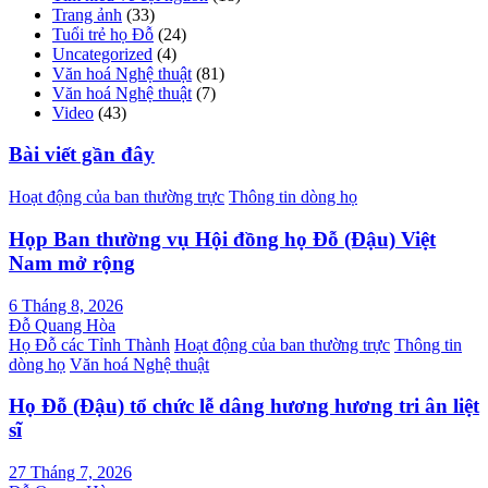
Trang ảnh
(33)
Tuổi trẻ họ Đỗ
(24)
Uncategorized
(4)
Văn hoá Nghệ thuật
(81)
Văn hoá Nghệ thuật
(7)
Video
(43)
Bài viết gần đây
Hoạt động của ban thường trực
Thông tin dòng họ
Họp Ban thường vụ Hội đồng họ Đỗ (Đậu) Việt
Nam mở rộng
6 Tháng 8, 2026
Đỗ Quang Hòa
Họ Đỗ các Tỉnh Thành
Hoạt động của ban thường trực
Thông tin
dòng họ
Văn hoá Nghệ thuật
Họ Đỗ (Đậu) tổ chức lễ dâng hương hương tri ân liệt
sĩ
27 Tháng 7, 2026