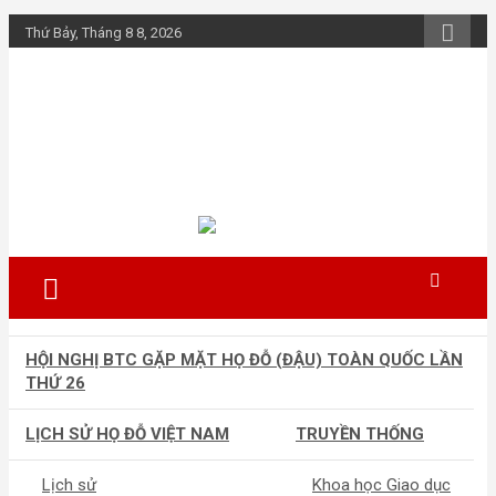
Skip
Thứ Bảy, Tháng 8 8, 2026
to
content
Họ Đỗ (Đậu) Việt
Nam
The Do families of Vietnam "Kết nối
dòng họ"
HỘI NGHỊ BTC GẶP MẶT HỌ ĐỖ (ĐẬU) TOÀN QUỐC LẦN
THỨ 26
LỊCH SỬ HỌ ĐỖ VIỆT NAM
TRUYỀN THỐNG
Lịch sử
Khoa học Giao dục