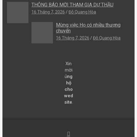
THÔNG BÁO MỜI THAM GIA DỰ THẦU
16 Tháng 7, 2026
Đỗ Quang Hòa
Mừng việc Họ có nhiều thượng
chuyển
16 Tháng 7, 2026
Đỗ Quang Hòa
Xin
mời
ủ
ng
hộ
cho
wed
site
.