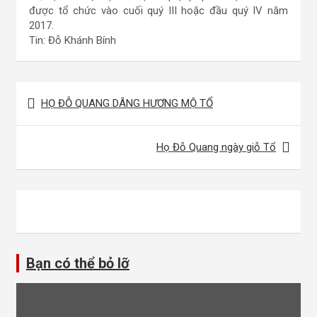
được tổ chức vào cuối quý III hoặc đầu quý IV năm
2017.
Tin: Đỗ Khánh Bính
Điều
HỌ ĐỖ QUANG DÂNG HƯƠNG MỘ TỔ
hướng
bài
Họ Đỗ Quang ngày giỗ Tổ
viết
Bạn có thể bỏ lỡ