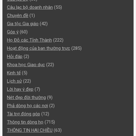
Câu lạc bộ doanh nhân
(55)
Chuyên đề
(1)
Gia tộc Gia giáo
(42)
Góp ý
(60)
Họ Đỗ các Tỉnh Thành
(222)
Hoạt động của ban thường trực
(285)
Hỏi đáp
(2)
Khoa học Giao dục
(22)
Kinh tế
(5)
Lịch sử
(22)
Lời hay ý đẹp
(7)
Nét đẹp đời thường
(9)
Phả dòng họ các nơi
(2)
Tài trợ đóng góp
(12)
Thông tin dòng họ
(715)
THÔNG TIN HAI CHIỀU
(63)