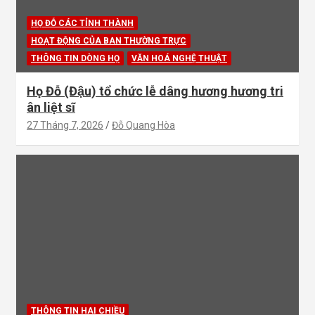
HỌ ĐỖ CÁC TỈNH THÀNH
HOẠT ĐỘNG CỦA BAN THƯỜNG TRỰC
THÔNG TIN DÒNG HỌ
VĂN HOÁ NGHỆ THUẬT
Họ Đỗ (Đậu) tổ chức lễ dâng hương hương tri
ân liệt sĩ
27 Tháng 7, 2026
Đỗ Quang Hòa
THÔNG TIN HAI CHIỀU