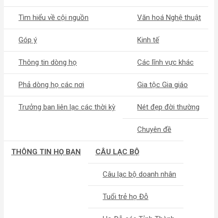
Tìm hiểu về cội nguồn
Văn hoá Nghệ thuật
Góp ý
Kinh tế
Thông tin dòng họ
Các lĩnh vực khác
Phả dòng họ các nơi
Gia tộc Gia giáo
Trưởng ban liên lạc các thời kỳ
Nét đẹp đời thường
Chuyên đề
THÔNG TIN HỌ BẠN
CÂU LẠC BỘ
Câu lạc bộ doanh nhân
Tuổi trẻ họ Đỗ