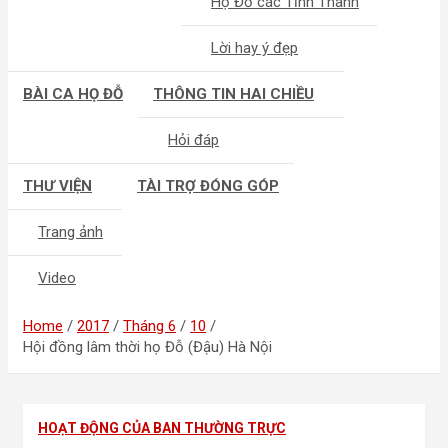
Họ Đỗ các Tỉnh Thành
Lời hay ý đẹp
BÀI CA HỌ ĐỖ
THÔNG TIN HAI CHIỀU
Hỏi đáp
THƯ VIỆN
TÀI TRỢ ĐÓNG GÓP
Trang ảnh
Video
Home
2017
Tháng 6
10
Hội đồng lâm thời họ Đỗ (Đậu) Hà Nội
HOẠT ĐỘNG CỦA BAN THƯỜNG TRỰC