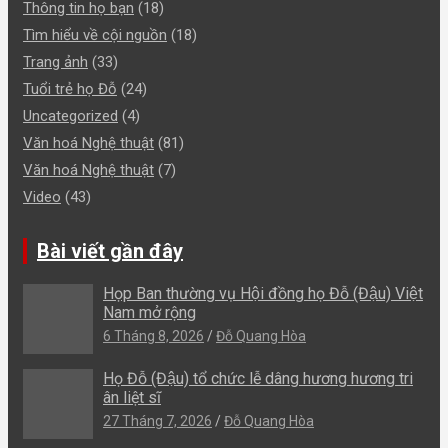
Thông tin họ bạn
(18)
Tìm hiểu về cội nguồn
(18)
Trang ảnh
(33)
Tuổi trẻ họ Đỗ
(24)
Uncategorized
(4)
Văn hoá Nghệ thuật
(81)
Văn hoá Nghệ thuật
(7)
Video
(43)
Bài viết gần đây
Họp Ban thường vụ Hội đồng họ Đỗ (Đậu) Việt
Nam mở rộng
6 Tháng 8, 2026
Đỗ Quang Hòa
Họ Đỗ (Đậu) tổ chức lễ dâng hương hương tri
ân liệt sĩ
27 Tháng 7, 2026
Đỗ Quang Hòa