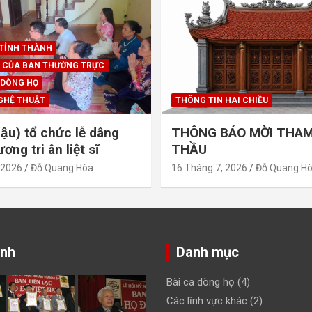
 TỈNH THÀNH
 CỦA BAN THƯỜNG TRỰC
 DÒNG HỌ
GHỆ THUẬT
THÔNG TIN HAI CHIỀU
ậu) tổ chức lễ dâng
THÔNG BÁO MỜI THAM
ng tri ân liệt sĩ
THẦU
 2026
Đỗ Quang Hòa
16 Tháng 7, 2026
Đỗ Quang H
ảnh
Danh mục
Bài ca dòng họ
(4)
Các lĩnh vực khác
(2)