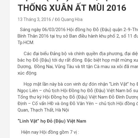
THỐNG XUÂN ẤT MÙI 2016
13 Tháng 3, 2016
Đỗ Quang Hòa
Sáng ngày 06/03/2016 Hội đồng họ Đỗ (Đậu) quận 2-9-Th
Bính Thân 2016 tại trụ sở Ban điều hành khu phố 2, số 11
Tp.HCM.
Các đại biểu Đảng bộ và chính quyền địa phương, đại diệ
bác họ Đỗ (Đậu) tới dự rất đông. Đặc biệt họp mặt mừng xu
Dương, Đồng Nai, Vũng Tàu và tít tận Cà mau xa xôi đã mang
xúc động.
Họp mặt lần này bà con vinh dự đón nhận “Linh Vật” họ Đ
Ngọc Liên – chủ tịch Hội Đồng họ Đỗ (Đậu) Việt Nam bổ 
Tổng thư ký Hội Đồng họ Đỗ (Đậu) Việt Nam Đỗ Đình Dương g
Định – Cố vấn HĐ và ông Đỗ Văn Yên – chủ tịch Hội đồng đạ
Quan, Thạch Thất, Hà Nội
“Linh Vật” họ Đỗ (Đậu) Việt Nam
Hiện nay Hội đồng gồm 7 vị :