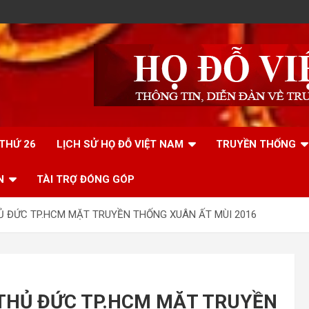
 THỨ 26
LỊCH SỬ HỌ ĐỖ VIỆT NAM
TRUYỀN THỐNG
N
TÀI TRỢ ĐÓNG GÓP
HỦ ĐỨC TP.HCM MẶT TRUYỀN THỐNG XUÂN ẤT MÙI 2016
-THỦ ĐỨC TP.HCM MẶT TRUYỀN