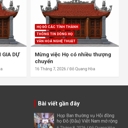
HỌ ĐỖ CÁC TỈNH THÀNH
THÔNG TIN DÒNG HỌ
VĂN HOÁ NGHỆ THUẬT
 GIA DỰ
Mừng việc Họ có nhiều thượng
chuyển
òa
16 Tháng 7, 2026
Đỗ Quang Hòa
Bài viết gần đây
Họp Ban thường vụ Hội đồng
họ Đỗ (Đậu) Việt Nam mở rộng
6 Tháng 8, 2026
Đỗ Quang Hòa