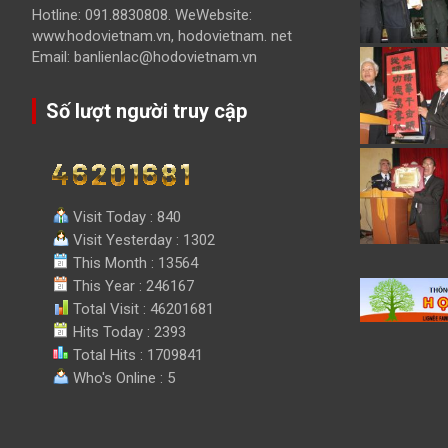
Hotline: 091.8830808. WeWebsite:
www.hodovietnam.vn, hodovietnam. net
Email: banlienlac@hodovietnam.vn
Số lượt người truy cập
Visit Today : 840
Visit Yesterday : 1302
This Month : 13564
This Year : 246167
Total Visit : 46201681
Hits Today : 2393
Total Hits : 1709841
Who's Online : 5