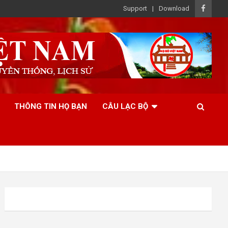
Support
Download
THÔNG TIN HỌ BẠN
CÂU LẠC BỘ