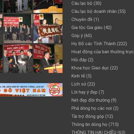
Câu lạc bộ
(30)
Câu lạc bộ doanh nhân
(55)
Chuyên đề
(1)
Gia tộc Gia giáo
(42)
Góp ý
(60)
Họ Đỗ các Tỉnh Thành
(222)
Hoạt động của ban thường trực
Hỏi đáp
(2)
Khoa học Giao dục
(22)
Kinh tế
(5)
Lịch sử
(22)
Lời hay ý đẹp
(7)
Nét đẹp đời thường
(9)
Phả dòng họ các nơi
(2)
Tài trợ đóng góp
(12)
Thông tin dòng họ
(715)
THÔNG TIN HAI CHIỀU
(63)