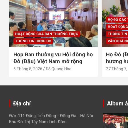
HỌ ĐỖ CÁC
HOẠT ĐỘNG
HOẠT ĐỘNG CỦA BAN THƯỜNG TRỰC
THÔNG TIN
THÔNG TIN DÒNG HỌ
VĂN HOÁ N
Họp Ban thường vụ Hội đồng họ
Họ Đỗ (Đ
Đỗ (Đậu) Việt Nam mở rộng
hương hươ
6 Tháng 8, 2026
Đỗ Quang Hòa
27 Tháng 7,
Địa chỉ
Album 
Đ/c :111 Đặng Tiến Đông - Đống Đa - Hà Nôi
Khu Đô Thị Tây Nam Linh Đàm