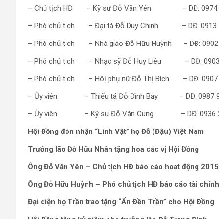
– Chủ tịch HĐ – Kỹ sư Đỗ Văn Yên – DĐ: 0974 9
– Phó chủ tịch – Đại tá Đỗ Duy Chinh – DĐ: 0913 1
– Phó chủ tịch – Nhà giáo Đỗ Hữu Huỳnh – DĐ: 0902 
– Phó chủ tịch – Nhạc sỹ Đỗ Huy Liêu – DĐ: 0903 
– Phó chủ tịch – Hôị phụ nữ Đỗ Thị Bích – DĐ: 0907 
– Ủy viên – Thiếu tá Đỗ Đình Bảy – DĐ: 0987 98
– Ủy viên – Kỹ sư Đỗ Văn Cung – DĐ: 0936 25
Hội Đồng đón nhận “Linh Vật” họ Đỗ (Đậu) Việt Nam
Trưởng lão Đỗ Hữu Nhân tặng hoa các vị Hội Đồng
Ông Đỗ Văn Yên – Chủ tịch HĐ báo cáo hoạt động 2015
Ông Đỗ Hữu Huỳnh – Phó chủ tịch HĐ báo cáo tài chín
Đại diện họ Trần trao tặng “Ấn Đền Trần” cho Hội Đồng