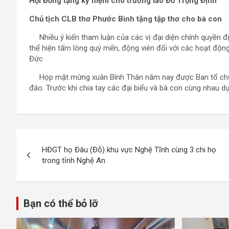
Hội Đồng tặng kỷ niệm cho trưởng lão Đỗ Trọng Định
Chủ tịch CLB thơ Phước Bình tặng tập thơ cho bà con
Nhiều ý kiến tham luận của các vị đại diện chính quyền đị
thể hiện tấm lòng quý mến, động viên đối với các hoạt độn
Đức
Họp mặt mừng xuân Bính Thân năm nay được Ban tổ chức 
đáo. Trước khi chia tay các đại biểu và bà con cùng nhau dự
Điều
HĐGT họ Đâu (Đỗ) khu vực Nghệ Tĩnh cùng 3 chi họ
hướng
trong tỉnh Nghệ An
bài
viết
Bạn có thể bỏ lỡ