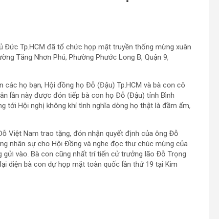
ủ Đức Tp.HCM đã tổ chức họp mặt truyền thống mừng xuân
 đường Tăng Nhơn Phú, Phường Phước Long B, Quận 9,
n các họ bạn, Hội đồng họ Đỗ (Đậu) Tp.HCM và bà con cô
ân lần này được đón tiếp bà con họ Đỗ (Đậu) tỉnh Bình
 tới Hội nghị không khí tình nghĩa dòng họ thật là đầm ấm,
ỗ Việt Nam trao tặng, đón nhận quyết định của ông Đỗ
sung nhân sự cho Hội Đồng và nghe đọc thư chúc mừng của
ửi vào. Bà con cũng nhất trí tiến cử trưởng lão Đỗ Trọng
i diện bà con dự họp mặt toàn quốc lần thứ 19 tại Kim