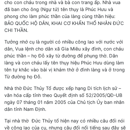
cho con cháu trong nhà và bà con trang ấp. Nhà vua
đã ban cho ông (Ngự tứ) tên thụy là Phúc Hưu và
phong cho làm phúc thần của làng cùng thần hiệu:
BẢO QUỐC HỘ DÂN, KHAI CƠ KHẨN THỔ NHÂN ĐỨC
CHI THẦN.
Tưởng nhớ cụ là người có nhiều công lao với nước với
dân, Vua lệnh cho dân xã Gia Miêu xây đình, con cháu
phúc thần – họ Đỗ xây từ đường để phụng thờ. Dân
làng và con cháu lấy tên thụy hiệu Phúc Hưu dùng làm
tên tự khắc vào bài vị khám thờ ở đình làng và ở trong
Từ đường họ Đỗ.
Nhà thờ Đức Thủy Tổ được xếp hạng Di tích lịch sử –
văn hóa cấp tỉnh theo Quyết định số 52/2005/QĐ-UB
ngày 07 tháng 01 năm 2005 của Chủ tịch Ủy ban nhân
dân tỉnh Nam Định.
Tại nhà thờ Đức Thủy tổ hiện nay có nhiều câu đối nói
về công lao của cụ, nhưng câu đối nổi tiếng sau đây sẽ