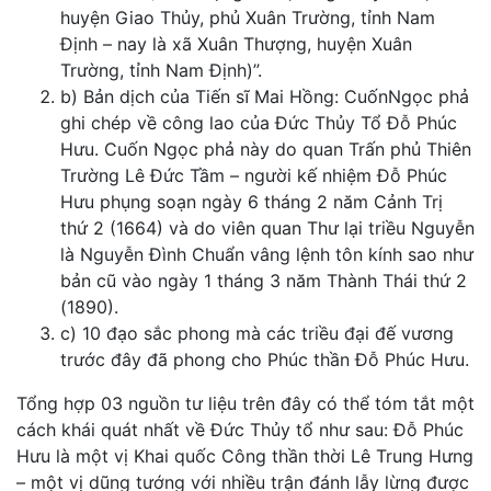
huyện Giao Thủy, phủ Xuân Trường, tỉnh Nam
Định – nay là xã Xuân Thượng, huyện Xuân
Trường, tỉnh Nam Định)”.
b) Bản dịch của Tiến sĩ Mai Hồng: CuốnNgọc phả
ghi chép về công lao của Đức Thủy Tổ Đỗ Phúc
Hưu. Cuốn Ngọc phả này do quan Trấn phủ Thiên
Trường Lê Đức Tầm – người kế nhiệm Đỗ Phúc
Hưu phụng soạn ngày 6 tháng 2 năm Cảnh Trị
thứ 2 (1664) và do viên quan Thư lại triều Nguyễn
là Nguyễn Đình Chuẩn vâng lệnh tôn kính sao như
bản cũ vào ngày 1 tháng 3 năm Thành Thái thứ 2
(1890).
c) 10 đạo sắc phong mà các triều đại đế vương
trước đây đã phong cho Phúc thần Đỗ Phúc Hưu.
Tổng hợp 03 nguồn tư liệu trên đây có thể tóm tắt một
cách khái quát nhất về Đức Thủy tổ như sau: Đỗ Phúc
Hưu là một vị Khai quốc Công thần thời Lê Trung Hưng
– một vị dũng tướng với nhiều trận đánh lẫy lừng được