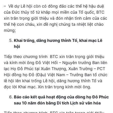
– Về dự Lễ hội còn có đông đảo các thể hệ hậu duệ
của Đức thủy tổ từ khắp mọi miền của Tổ quốc, BTC
xin trân trọng giới thiệu và đón nhận tình cảm của các
thế hệ con cháu, xin đề nghị chúng ta nhiệt liệt chào
mừng;
Khai trống, dâng hương thỉnh Tổ, khai mạc Lẽ
hội
Tiếp theo chương trình BTC xin trân trọng giới thiệu
và kính mời ông Đỗ Việt Hối – Nguyên trưởng Ban liên
lạc Họ Đỗ Phúc tại Xuân Thượng, Xuân Trường – PCT
Hội đồng họ Đỗ (Đậu) Việt Nam – Trưởng Ban tổ chức
lễ hội lên khai trống Lễ hội, dâng hương thỉnh Tổ và
đọc lời Khai mạc. Xin trân trọng kính mời ông.
Báo cáo kết quả hoạt động của dồng họ Đỗ Phúc
sau 10 năm đón bằng Di tích Lịch sử văn hóa
Tiếp theo chương trình BTC xin trân trọng giới thiệu