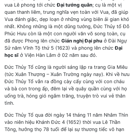
vua Lê phong tới chức
Đại tướng quân
; cụ là một vị
quan thanh liêm, trung nghĩa vẹn toàn với Vua, đã giúp
Vua đánh giặc, dẹp loạn ở những vùng biên ải gian khó
nhất. Không những là một dũng tướng, Đức Thủy tổ Đỗ
Phúc Hưu còn là một con người văn võ song toàn, cụ
đã được Phong lên chức
Gián nghị Đại phu
ở Đài Ngự
Sử năm Vĩnh Tộ thứ 5 (1623) và phong lên chức
Đại
học sĩ
ở Viện Hàn Lâm ở 02 năm sau đó.
Đức Thủy Tổ cũng là người sáng lập ra trang Gia Miêu
(tức Xuân Thượng – Xuân Trường ngày nay). Khi về hưu
Đức Thủy Tổ vẫn ra đồng cày cấy cùng với con cháu
và bà con trong ấp, đêm lại về quây quần cùng với họ
uống trà, hóng gió ngắm trăng, truyện trò vui vẻ thân
tình.
Đức Thủy Tổ qua đời ngày 14 tháng 11 năm Nhâm Thìn
vào niên hiệu Khánh Đức 4 (1652) thời vua Lê Thần
Tông, hưởng thọ 78 tuổi để lại sự thương tiếc vô hạn