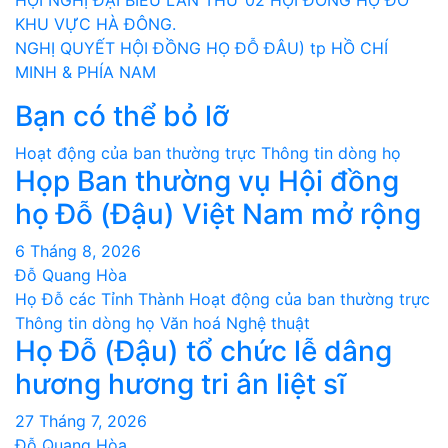
Điều
KHU VỰC HÀ ĐÔNG.
hướng
NGHỊ QUYẾT HỘI ĐỒNG HỌ ĐỖ ĐÂU) tp HỒ CHÍ
bài
MINH & PHÍA NAM
Bạn có thể bỏ lỡ
viết
Hoạt động của ban thường trực
Thông tin dòng họ
Họp Ban thường vụ Hội đồng
họ Đỗ (Đậu) Việt Nam mở rộng
6 Tháng 8, 2026
Đỗ Quang Hòa
Họ Đỗ các Tỉnh Thành
Hoạt động của ban thường trực
Thông tin dòng họ
Văn hoá Nghệ thuật
Họ Đỗ (Đậu) tổ chức lễ dâng
hương hương tri ân liệt sĩ
27 Tháng 7, 2026
Đỗ Quang Hòa