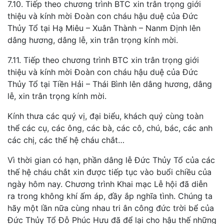
7.10. Tiếp theo chương trình BTC xin trân trọng giới
thiệu và kính mời Đoàn con cháu hậu duệ của Đức
Thủy Tổ tại Hạ Miêu – Xuân Thành – Nanm Định lên
dâng hương, dâng lễ, xin trân trọng kính mời.
7.11. Tiếp theo chương trình BTC xin trân trọng giới
thiệu và kính mời Đoàn con cháu hậu duệ của Đức
Thủy Tổ tại Tiền Hải – Thái Bình lên dâng hương, dâng
lễ, xin trân trọng kính mời.
Kính thưa các quý vị, đại biểu, khách quý cùng toàn
thể các cụ, các ông, các bà, các cô, chú, bác, các anh
các chị, các thế hệ cháu chắt…
Vì thời gian có hạn, phần dâng lễ Đức Thủy Tổ của các
thế hệ cháu chắt xin được tiếp tục vào buổi chiều của
ngày hôm nay. Chương trình Khai mạc Lễ hội đã diễn
ra trong không khí ấm áp, đầy ắp nghĩa tình. Chúng ta
hãy một lần nữa cùng nhau tri ân công đức trời bể của
Đức Thủy Tổ Đỗ Phúc Hưu đã để lại cho hậu thế những