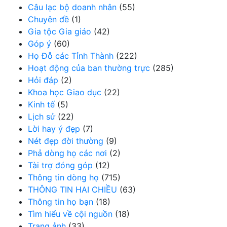
Câu lạc bộ doanh nhân
(55)
Chuyên đề
(1)
Gia tộc Gia giáo
(42)
Góp ý
(60)
Họ Đỗ các Tỉnh Thành
(222)
Hoạt động của ban thường trực
(285)
Hỏi đáp
(2)
Khoa học Giao dục
(22)
Kinh tế
(5)
Lịch sử
(22)
Lời hay ý đẹp
(7)
Nét đẹp đời thường
(9)
Phả dòng họ các nơi
(2)
Tài trợ đóng góp
(12)
Thông tin dòng họ
(715)
THÔNG TIN HAI CHIỀU
(63)
Thông tin họ bạn
(18)
Tìm hiểu về cội nguồn
(18)
Trang ảnh
(33)