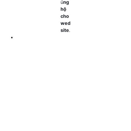
ủ
ng
hộ
cho
wed
site
.