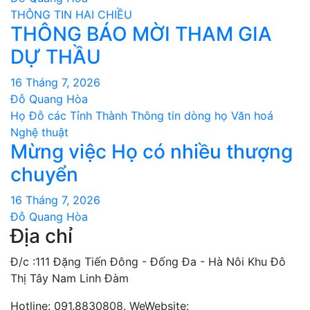
THÔNG TIN HAI CHIỀU
THÔNG BÁO MỜI THAM GIA
DỰ THẦU
16 Tháng 7, 2026
Đỗ Quang Hòa
Họ Đỗ các Tỉnh Thành
Thông tin dòng họ
Văn hoá
Nghệ thuật
Mừng việc Họ có nhiều thượng
chuyển
16 Tháng 7, 2026
Đỗ Quang Hòa
Địa chỉ
Đ/c :111 Đặng Tiến Đông - Đống Đa - Hà Nôi Khu Đô
Thị Tây Nam Linh Đàm
Hotline: 091.8830808. WeWebsite: