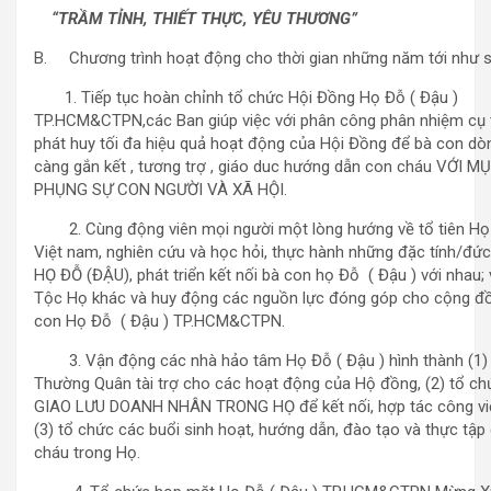
“TRẦM TỈNH, THIẾT THỰC, YÊU THƯƠNG”
B. Chương trình hoạt động cho thời gian những năm tới như s
1. Tiếp tục hoàn chỉnh tổ chức Hội Đồng Họ Đỗ ( Đậu )
TP.HCM&CTPN,các Ban giúp việc với phân công phân nhiệm cụ
phát huy tối đa hiệu quả hoạt động của Hội Đồng để bà con dò
càng gắn kết , tương trợ , giáo duc hướng dẫn con cháu VỚI M
PHỤNG SỰ CON NGƯỜI VÀ XÃ HỘI.
2. Cùng động viên mọi người một lòng hướng về tổ tiên Họ
Việt nam, nghiên cứu và học hỏi, thực hành những đặc tính/đức
HỌ ĐỖ (ĐẬU), phát triển kết nối bà con họ Đỗ ( Đậu ) với nhau; 
Tộc Họ khác và huy động các nguồn lực đóng góp cho cộng đ
con Họ Đỗ ( Đậu ) TP.HCM&CTPN.
3. Vận động các nhà hảo tâm Họ Đỗ ( Đậu ) hình thành (1
Thường Quân tài trợ cho các hoạt động của Hộ đồng, (2) tổ c
GIAO LƯU DOANH NHÂN TRONG HỌ để kết nối, hợp tác công vi
(3) tổ chức các buổi sinh hoạt, hướng dẫn, đào tạo và thực tập
cháu trong Họ.