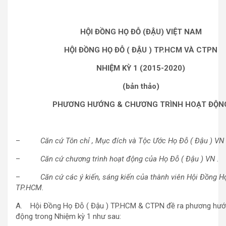
HỘI ĐỒNG HỌ ĐỖ (ĐẬU) VIỆT NAM
HỘI ĐỒNG HỌ ĐỖ ( ĐẬU ) TP.HCM VÀ CTPN
NHIỆM KỲ 1 (2015-2020)
(bản thảo)
PHƯƠNG HƯỚNG & CHƯƠNG TRÌNH HOẠT ĐỘN
–
Căn cứ Tôn chỉ , Mục đích và Tộc Ước Họ Đỗ ( Đậu ) VN 
–
Căn cứ chương trình hoạt động của Họ Đỗ ( Đậu ) VN .
–
Căn cứ các ý kiến, sáng kiến của thành viên Hội Đồng H
TP.HCM.
A. Hội Đồng Họ Đỗ ( Đậu ) TP.HCM & CTPN đề ra phương hướ
động trong Nhiệm kỳ 1 như sau: