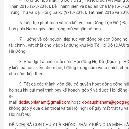
4. Tổ chức họp mặt Họ Đỗ ( Đậu ) TP.HCM&CTPN Mừng Xu
Thân 2016 (2-3/2016), Lễ Thành niên và báo ân Cha Mẹ (5-6/20
Trung Thu và Đại Hội giữa kỳ (9-10/2016), Tất niên 2015 và 201
5. Tiếp tục phát triển và liên kết với các Dòng Tộc Đỗ ( Đậu
tỉnh phía Nam ngày càng rộng mở và gắn bó hơn .
7. Hướng về cội nguồn, tiếp tục vận động bà con Dòng họ
tài chính , vật chất cho việc xây dựng khu Mộ Tổ Họ Đỗ (ĐẬU) t
Hà Đông .
8. Vào dịp Tất niên mỗi năm Hội đồng Họ Đỗ (Đậu) Tp. HC
ý kiến bà con, kiểm điểm hoạt động trong năm và tu chỉnh chươ
cho năm tiếp theo.
9. Tất cả các thành viên đều có quyền hoạt động cống hiế
họ sau khi gửi mail trình bày kế hoạch, góp ý và được Hội đồng
e-
mail:
dodauphianam@gmail.com
hoặc
dodauphianam@googleg
không góp ý qua điện thoại và tại Hội nghị dể gây mất trật tự v
Hội mất vui.
ĐỀ NGHỊ BÀ CON CHÚ Ý LÀ KHÔNG PHẢI Ý KIẾN CỦA MÌNH L