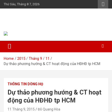
Skip
Thứ Sáu, Tháng 8 7, 2026
to
content
Họ Đỗ (Đậu) Việt Nam
The Do families of Vietnam "Kết nối dòng họ"
Home
2015
Tháng 9
11
Dự thảo phương hướng & CT hoạt động của HĐHĐ tp HCM
THÔNG TIN DÒNG HỌ
Dự thảo phương hướng & CT hoạt
động của HĐHĐ tp HCM
11 Tháng 9, 2015
Đỗ Quang Hòa