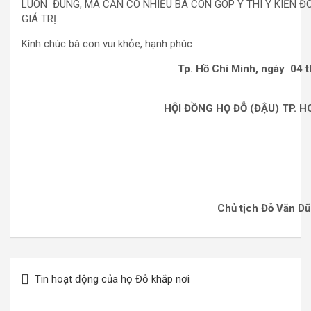
LUÔN ĐÚNG, MÀ CẦN CÓ NHIỀU BÀ CON GÓP Ý THÌ Ý KIẾN Đ
GIÁ TRỊ.
Kính chúc bà con vui khỏe, hạnh phúc
Tp. Hồ Chí Minh, ngày 04 thán
HỘI ĐỒNG HỌ ĐỖ (ĐẬU) TP. HCM
Chủ tịch Đỗ Văn Dũ
Điều
Tin hoạt động của họ Đỗ khắp nơi
hướng