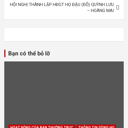
bài
HỘI NGHỊ THÀNH LẬP HĐGT HỌ ĐẬU (ĐỖ) QUỲNH LƯU
viết
– HOÀNG MAI
Bạn có thể bỏ lỡ
HOẠT ĐỘNG CỦA BAN THƯỜNG TRỰC
THÔNG TIN DÒNG HỌ