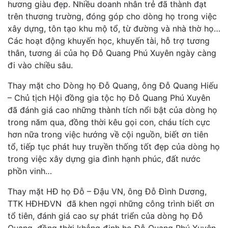
hương giàu đẹp. Nhiều doanh nhân trẻ đã thành đạt
trên thương trường, đóng góp cho dòng họ trong việc
xây dựng, tôn tạo khu mộ tổ, từ đường và nhà thờ họ…
Các hoạt động khuyến học, khuyến tài, hỗ trợ tương
thân, tương ái của họ Đỗ Quang Phú Xuyên ngày càng
đi vào chiều sâu.
Thay mặt cho Dòng họ Đỗ Quang, ông Đỗ Quang Hiếu
– Chủ tịch Hội đồng gia tộc họ Đỗ Quang Phú Xuyên
đã đánh giá cao những thành tích nổi bật của dòng họ
trong năm qua, đồng thời kêu gọi con, cháu tích cực
hơn nữa trong việc hướng về cội nguồn, biết ơn tiên
tổ, tiếp tục phát huy truyền thống tốt đẹp của dòng họ
trong việc xây dựng gia đình hạnh phúc, đất nước
phồn vinh…
Thay mặt HĐ họ Đỗ – Đậu VN, ông Đỗ Đình Dương,
TTK HĐHĐVN đã khen ngợi những công trình biết ơn
tổ tiên, đánh giá cao sự phát triển của dòng họ Đỗ
Quang, đồng thời khẳng định họ Đỗ Quang Phú Xuyên