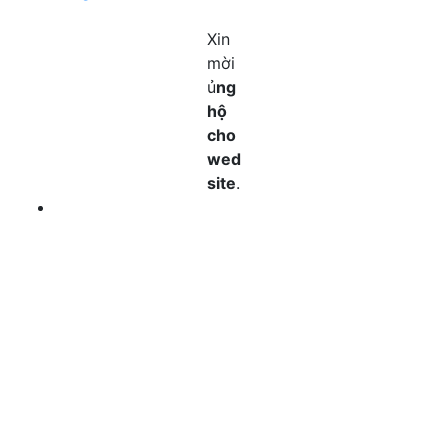
Xin
mời
ủ
ng
hộ
cho
wed
site
.