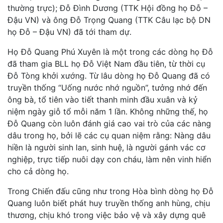
thường trực); Đỗ Đình Dương (TTK Hội đồng họ Đỗ –
Đậu VN) và ông Đỗ Trọng Quang (TTK Câu lạc bộ DN
họ Đỗ – Đậu VN) đã tới tham dự.
Họ Đỗ Quang Phú Xuyên là một trong các dòng họ Đỗ
đã tham gia BLL họ Đỗ Việt Nam đầu tiên, từ thời cụ
Đỗ Tòng khởi xướng. Từ lâu dòng họ Đỗ Quang đã có
truyền thống “Uống nước nhớ nguồn”, tưởng nhớ đến
ông bà, tổ tiên vào tiết thanh minh đầu xuân và kỷ
niệm ngày giỗ tổ mỗi năm 1 lần. Không những thế, họ
Đỗ Quang còn luôn đánh giá cao vai trò của các nàng
dâu trong họ, bởi lẽ các cụ quan niệm rằng: Nàng dâu
hiền là người sinh lan, sinh huệ, là người gánh vác cơ
nghiệp, trực tiếp nuôi dạy con cháu, làm nên vinh hiển
cho cả dòng họ.
Trong Chiến đấu cũng như trong Hòa bình dòng họ Đỗ
Quang luôn biết phát huy truyền thống anh hùng, chịu
thương, chịu khó trong việc bảo vệ và xây dựng quê