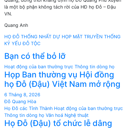
là một bộ phận không tách rời của HĐ họ Đỗ – Đậu
VN.
Quang Anh
Điều
HỌ ĐỖ THỐNG NHẤT DỰ HỌP MẶT TRUYỀN THỐNG
KỶ YẾU ĐỖ TỘC
hướng
Bạn có thể bỏ lỡ
bài
Hoạt động của ban thường trực
Thông tin dòng họ
viết
Họp Ban thường vụ Hội đồng
họ Đỗ (Đậu) Việt Nam mở rộng
6 Tháng 8, 2026
Đỗ Quang Hòa
Họ Đỗ các Tỉnh Thành
Hoạt động của ban thường trực
Thông tin dòng họ
Văn hoá Nghệ thuật
Họ Đỗ (Đậu) tổ chức lễ dâng