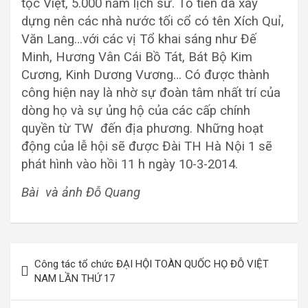
tộc Việt, 5.000 năm lịch sử. Tổ tiên đã xây
dựng nên các nhà nước tối cổ có tên Xích Quỉ,
Văn Lang…với các vị Tổ khai sáng như Đế
Minh, Hương Vân Cái Bồ Tát, Bát Bộ Kim
Cương, Kinh Dương Vương… Có được thành
công hiện nay là nhờ sự đoàn tâm nhất trí của
dòng họ và sự ủng hộ của các cấp chính
quyền từ TW đến địa phương. Những hoạt
động của lễ hội sẽ được Đài TH Hà Nội 1 sẽ
phát hình vào hồi 11 h ngày 10-3-2014.
Bài và ảnh Đỗ Quang
Điều
Công tác tổ chức ĐẠI HỘI TOÀN QUỐC HỌ ĐỖ VIỆT
hướng
NAM LẦN THỨ 17
bài