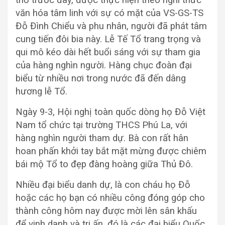
thờ trước đây, được thực hiện theo nghi thức
văn hóa tâm linh với sự có mặt của VS-GS-TS
Đỗ Đình Chiểu và phu nhân, người đã phát tâm
cung tiến đôi bia này. Lễ Tế Tổ trang trọng và
qui mô kéo dài hết buổi sáng với sự tham gia
của hàng nghìn người. Hàng chục đoàn đại
biểu từ nhiều nơi trong nước đã đến dâng
hương lễ Tổ.
Ngày 9-3, Hội nghị toàn quốc dòng họ Đỗ Việt
Nam tổ chức tại trường THCS Phú La, với
hàng nghìn người tham dự. Bà con rất hân
hoan phấn khởi tay bắt mặt mừng được chiêm
bái mộ Tổ to đẹp đàng hoàng giữa Thủ Đô.
Nhiều đại biểu danh dự, là con cháu họ Đỗ
hoặc các họ bạn có nhiều công đóng góp cho
thành công hôm nay được mời lên sân khấu
để vinh danh và tri ấn, đó là các đại biểu Quốc