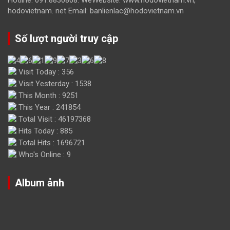
Hotline: 091.8830808. WeWebsite: www.hodovietnam.vn,
hodovietnam. net Email: banlienlac@hodovietnam.vn
Số lượt người truy cập
Visit Today : 356
Visit Yesterday : 1538
This Month : 9251
This Year : 241854
Total Visit : 46197368
Hits Today : 885
Total Hits : 1696721
Who's Online : 9
Album ảnh