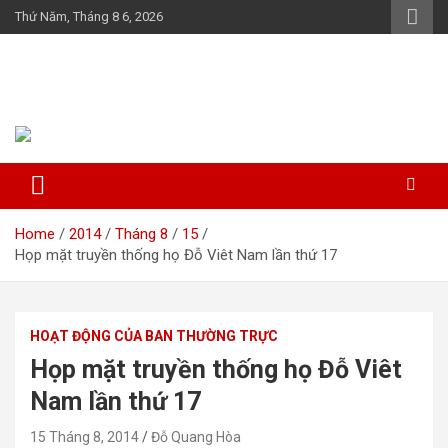
Skip
Thứ Năm, Tháng 8 6, 2026
to
content
Họ Đỗ (Đậu) Việt Nam
The Do families of Vietnam "Kết nối dòng họ"
Home
2014
Tháng 8
15
Họp mặt truyền thống họ Đỗ Viêt Nam lần thứ 17
HOẠT ĐỘNG CỦA BAN THƯỜNG TRỰC
Họp mặt truyền thống họ Đỗ Viêt
Nam lần thứ 17
15 Tháng 8, 2014
Đỗ Quang Hòa