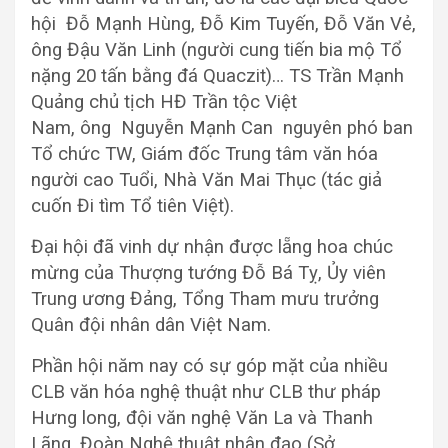
hội Đỗ Mạnh Hùng, Đỗ Kim Tuyến, Đỗ Văn Vẻ,
ông Đậu Văn Linh (người cung tiến bia mộ Tổ
nặng 20 tấn bằng đá Quaczit)… TS Trần Mạnh
Quảng chủ tịch HĐ Trần tộc Việt
Nam, ông Nguyễn Mạnh Can nguyên phó ban
Tổ chức TW, Giám đốc Trung tâm văn hóa
người cao Tuổi, Nhà Văn Mai Thục (tác giả
cuốn Đi tìm Tổ tiên Việt).
Đại hội đã vinh dự nhận được lẵng hoa chúc
mừng của Thượng tướng Đỗ Bá Tỵ, Ủy viên
Trung ương Đảng, Tổng Tham mưu trưởng
Quân đội nhân dân Việt Nam.
Phần hội năm nay có sự góp mặt của nhiều
CLB văn hóa nghệ thuật như CLB thư pháp
Hưng long, đội văn nghệ Văn La và Thanh
Lãng. Đoàn Nghệ thuật nhân đạo (Sở