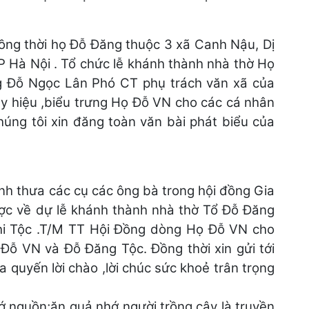
ồng thời họ Đỗ Đăng thuộc 3 xã Canh Nậu, Dị
 Hà Nội . Tổ chức lễ khánh thành nhà thờ Họ
 Đỗ Ngọc Lân Phó CT phụ trách văn xã của
y hiệu ,biểu trưng Họ Đỗ VN cho các cá nhân
húng tôi xin đăng toàn văn bài phát biểu của
kính thưa các cụ các ông bà trong hội đồng Gia
ược về dự lễ khánh thành nhà thờ Tổ Đỗ Đăng
chi Tộc .T/M TT Hội Đồng dòng Họ Đỗ VN cho
 Đỗ VN và Đỗ Đăng Tộc. Đồng thời xin gửi tới
a quyến lời chào ,lời chúc sức khoẻ trân trọng
hớ nguồn;ăn quả nhớ người trồng cây là truyền