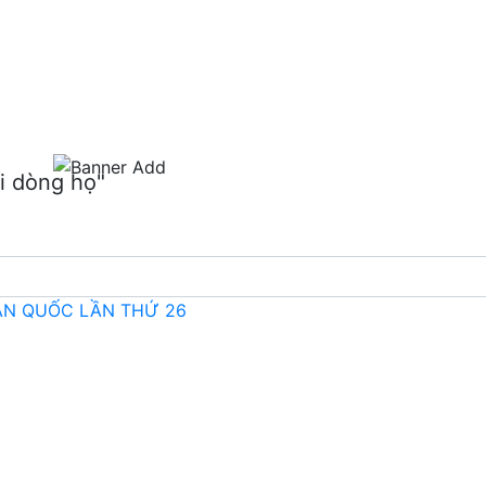
m
i dòng họ"
OÀN QUỐC LẦN THỨ 26