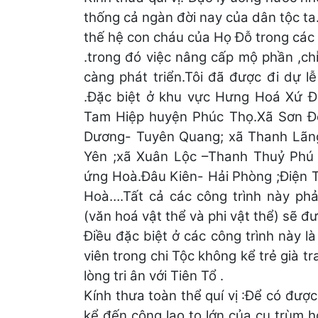
thống cả ngàn đời nay của dân tộc ta.
thế hệ con cháu của Họ Đỗ trong các c
.trong đó việc nâng cấp mộ phần ,ch
càng phát triển.Tôi đã được đi dự l
.Đặc biệt ở khu vực Hưng Hoá Xứ Đ
Tam Hiệp huyện Phúc Thọ.Xã Sơn Đô
Dương- Tuyên Quang; xã Thanh Lãng
Yên ;xã Xuân Lộc –Thanh Thuỷ Phú
ứng Hoà.Đâu Kiên- Hải Phòng ;Điện
Hoà….Tất cả các công trình này phả
(văn hoá vật thể và phi vật thể) sẽ đ
Điều đặc biệt ở các công trình này l
viên trong chi Tộc không kể trẻ già t
lòng tri ân với Tiên Tổ .
Kính thưa toàn thể quí vị :Để có đượ
kể đến công lao to lớn của cụ trùm 