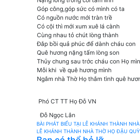
Nặng lòng trong cõi tâm linh
Góp công,góp sức có mình có ta
Có nguồn nước mới tràn trề
Có cội thì mới xum xuê lá cành
Cùng nhau tỏ chút lòng thành
Đắp bồi quả phúc để dành cháu con
Quê hương nặng tấm lòng son
Thủy chung sau trớc cháu con Họ mì
Mỗi khi về quê hương mình
Ngắm nhà Thờ Họ thắm tình quê hươ
Phó CT TT Họ Đỗ VN
Đỗ Ngọc Lân
Điều
BÀI PHÁT BIỂU TẠI LỄ KHÁNH THÀNH NH
LỄ KHÁNH THÀNH NHÀ THỜ HỌ ĐẬU QU
hướng