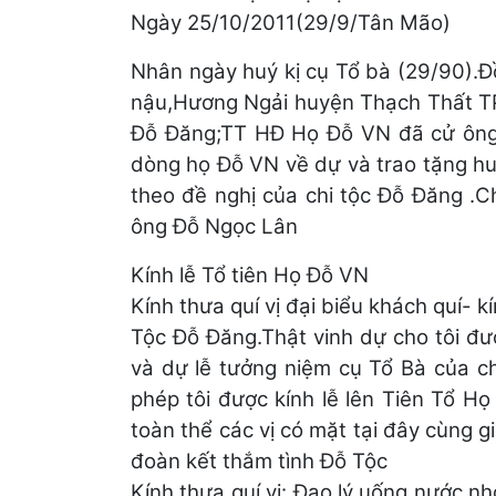
Ngày 25/10/2011(29/9/Tân Mão)
Nhân ngày huý kị cụ Tổ bà (29/90).Đ
nậu,Hương Ngải huyện Thạch Thất TP
Đỗ Đăng;TT HĐ Họ Đỗ VN đã cử ông
dòng họ Đỗ VN về dự và trao tặng hu
theo đề nghị của chi tộc Đỗ Đăng .C
ông Đỗ Ngọc Lân
Kính lễ Tổ tiên Họ Đỗ VN
Kính thưa quí vị đại biểu khách quí- 
Tộc Đỗ Đăng.Thật vinh dự cho tôi đ
và dự lễ tưởng niệm cụ Tổ Bà của 
phép tôi được kính lễ lên Tiên Tổ Họ
toàn thể các vị có mặt tại đây cùng gi
đoàn kết thắm tình Đỗ Tộc
Kính thưa quí vị: Đạo lý uống nước n