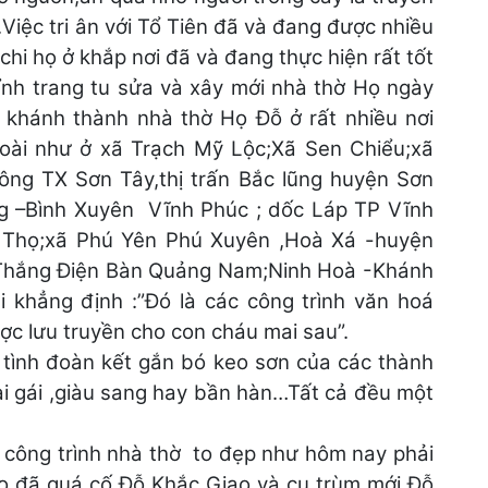
Việc tri ân với Tổ Tiên đã và đang được nhiều
hi họ ở khắp nơi đã và đang thực hiện rất tốt
ỉnh trang tu sửa và xây mới nhà thờ Họ ngày
ễ khánh thành nhà thờ Họ Đỗ ở rất nhiều nơi
oài như ở xã Trạch Mỹ Lộc;Xã Sen Chiểu;xã
ng TX Sơn Tây,thị trấn Bắc lũng huyện Sơn
 –Bình Xuyên Vĩnh Phúc ; dốc Láp TP Vĩnh
 Thọ;xã Phú Yên Phú Xuyên ,Hoà Xá -huyện
 Thắng Điện Bàn Quảng Nam;Ninh Hoà -Khánh
i khẳng định :”Đó là các công trình văn hoá
ược lưu truyền cho con cháu mai sau”.
à tình đoàn kết gắn bó keo sơn của các thành
rai gái ,giàu sang hay bần hàn…Tất cả đều một
c công trình nhà thờ to đẹp như hôm nay phải
họ đã quá cố Đỗ Khắc Giao và cụ trùm mới Đỗ