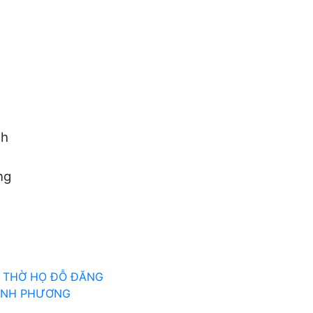
nh
ng
À THỜ HỌ ĐỖ ĐĂNG
ỲNH PHƯƠNG