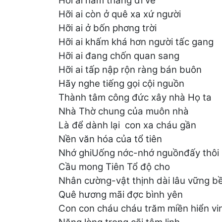
Hỡi ai năm tháng đi về
Hỡi ai còn ở quê xa xứ người
Hỡi ai ở bốn phơng trời
Hỡi ai khấm khá hơn người tấc gang
Hỡi ai đang chốn quan sang
Hỡi ai tấp nập rộn ràng bán buôn
Hãy nghe tiếng gọi cội nguồn
Thành tâm công đức xây nhà Họ ta
Nhà Thờ chung của muôn nhà
Là để dành lại con xa cháu gần
Nền văn hóa của tổ tiên
Nhớ ghiUống nớc-nhớ nguồnđấy thôi
Cầu mong Tiên Tổ độ cho
Nhân cường-vật thịnh dài lâu vững b
Quê hương mãi đợc bình yên
Con con cháu cháu trăm miền hiển vi