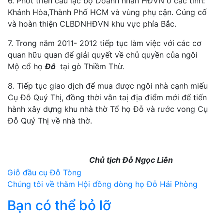
6. Phỏt triển câu lạc bộ Doanh nhân HĐVN ở các tỉnh:
Khánh Hòa,Thành Phố HCM và vùng phụ cận. Củng cố
và hoàn thiện CLBDNHĐVN khu vực phía Bắc.
7. Trong năm 2011- 2012 tiếp tục làm việc với các cơ
quan hữu quan để giải quyết về chủ quyền của ngôi
Mộ cổ họ
Đỗ
tại gò Thiềm Thừ.
8. Tiếp tục giao dịch để mua được ngôi nhà cạnh miếu
Cụ Đỗ Quý Thị, đồng thời vẫn taị địa điểm mới để tiến
hành xây dựng khu nhà thờ Tổ họ Đỗ và rước vong Cụ
Đỗ Quý Thị về nhà thờ.
Chủ tịch Đỗ Ngọc Liên
Điều
Giỗ đầu cụ Đỗ Tòng
Chúng tôi về thăm Hội đồng dòng họ Đỗ Hải Phòng
hướng
Bạn có thể bỏ lỡ
bài