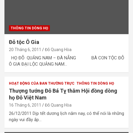
THÔNG TIN DÒNG HỌ
Đỗ tộc Ô Gia
20 Tháng 6, 2011
Đỗ Quang Hòa
HỌ ĐỖ QUẢNG NAM – ĐÀ NẴNG BÀ CON TỘC ĐỖ
Ô GIA ĐẠI LỘC QUẢNG NAM…
HOẠT ĐỘNG CỦA BAN THƯỜNG TRỰC
THÔNG TIN DÒNG HỌ
Thượng tướng Đỗ Bá Tỵ thăm Hội đồng dòng
họ Đỗ Việt Nam
16 Tháng 6, 2011
Đỗ Quang Hòa
26/12/2011 Dịp tết dương lịch năm nay, có thể nói là những
ngày vui đầy ắp…