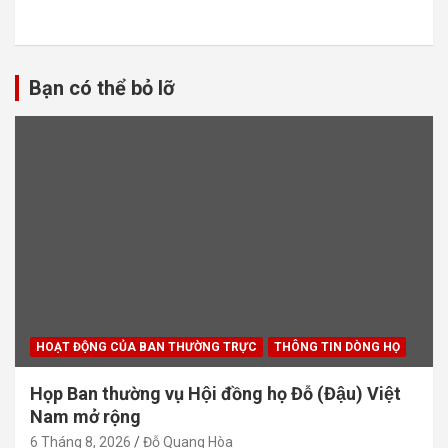
bài
viết
Bạn có thể bỏ lỡ
HOẠT ĐỘNG CỦA BAN THƯỜNG TRỰC
THÔNG TIN DÒNG HỌ
Họp Ban thường vụ Hội đồng họ Đỗ (Đậu) Việt
Nam mở rộng
6 Tháng 8, 2026
Đỗ Quang Hòa