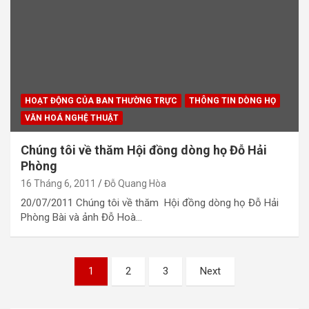
HOẠT ĐỘNG CỦA BAN THƯỜNG TRỰC
THÔNG TIN DÒNG HỌ
VĂN HOÁ NGHỆ THUẬT
Chúng tôi về thăm Hội đồng dòng họ Đỗ Hải
Phòng
16 Tháng 6, 2011
Đỗ Quang Hòa
20/07/2011 Chúng tôi về thăm Hội đồng dòng họ Đỗ Hải
Phòng Bài và ảnh Đỗ Hoà…
Phân
1
2
3
Next
trang