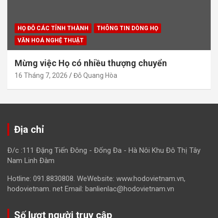
HỌ ĐỖ CÁC TỈNH THÀNH
THÔNG TIN DÒNG HỌ
VĂN HOÁ NGHỆ THUẬT
Mừng việc Họ có nhiều thượng chuyển
16 Tháng 7, 2026
Đỗ Quang Hòa
Địa chỉ
Đ/c :111 Đặng Tiến Đông - Đống Đa - Hà Nôi Khu Đô Thị Tây
Nam Linh Đàm
Hotline: 091.8830808. WeWebsite: www.hodovietnam.vn,
hodovietnam. net Email: banlienlac@hodovietnam.vn
Số lượt người truy cập