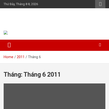
Skip
Thứ Bảy, Tháng 8 8, 2026
to
content
Họ Đỗ (Đậu) Việt Nam
The Do families of Vietnam "Kết nối dòng họ"
Home
2011
Tháng 6
Tháng:
Tháng 6 2011