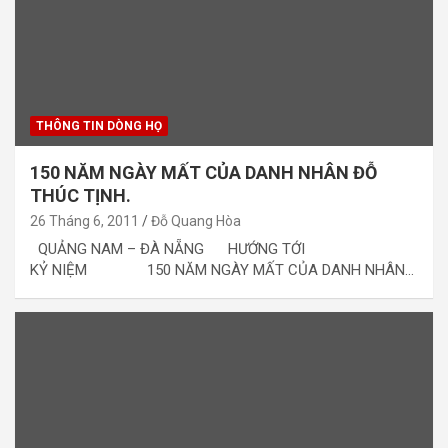
THÔNG TIN DÒNG HỌ
150 NĂM NGÀY MẤT CỦA DANH NHÂN ĐỖ
THÚC TỊNH.
26 Tháng 6, 2011
Đỗ Quang Hòa
QUẢNG NAM – ĐÀ NẴNG HƯỚNG TỚI
KỶ NIỆM 150 NĂM NGÀY MẤT CỦA DANH NHÂN…