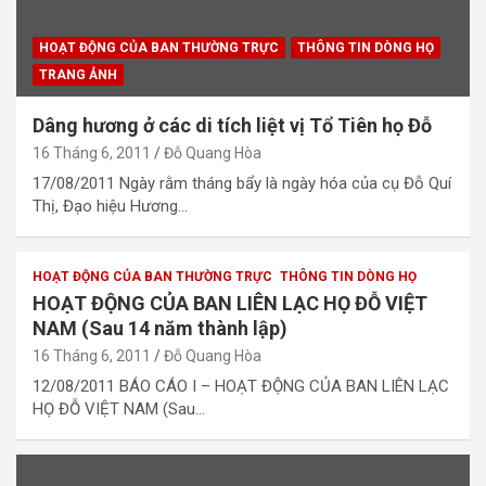
HOẠT ĐỘNG CỦA BAN THƯỜNG TRỰC
THÔNG TIN DÒNG HỌ
TRANG ẢNH
Dâng hương ở các di tích liệt vị Tổ Tiên họ Đỗ
16 Tháng 6, 2011
Đỗ Quang Hòa
17/08/2011 Ngày rằm tháng bẩy là ngày hóa của cụ Đỗ Quí
Thị, Đạo hiệu Hương…
HOẠT ĐỘNG CỦA BAN THƯỜNG TRỰC
THÔNG TIN DÒNG HỌ
HOẠT ĐỘNG CỦA BAN LIÊN LẠC HỌ ĐỖ VIỆT
NAM (Sau 14 năm thành lập)
16 Tháng 6, 2011
Đỗ Quang Hòa
12/08/2011 BÁO CÁO I – HOẠT ĐỘNG CỦA BAN LIÊN LẠC
HỌ ĐỖ VIỆT NAM (Sau…