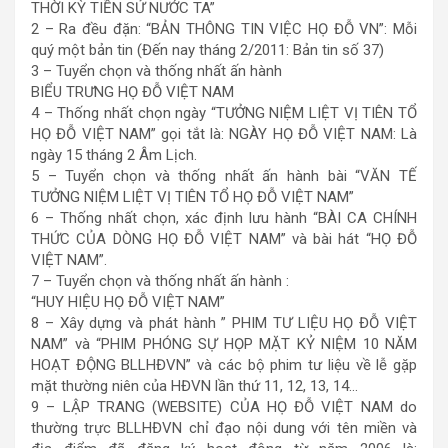
THỜI KỲ TIỀN SỬ NƯỚC TA”
2 – Ra đều đặn: “BẢN THÔNG TIN VIỆC HỌ ĐỖ VN”: Mỗi
quý một bản tin (Đến nay tháng 2/2011: Bản tin số 37)
3 – Tuyển chọn và thống nhất ấn hành
BIỂU TRƯNG HỌ ĐỖ VIỆT NAM
4 – Thống nhất chọn ngày “TƯỞNG NIỆM LIỆT VỊ TIÊN TỔ
HỌ ĐỖ VIỆT NAM” gọi tắt là: NGÀY HỌ ĐỖ VIỆT NAM: Là
ngày 15 tháng 2 Âm Lịch.
5 – Tuyển chọn và thống nhất ấn hành bài “VĂN TẾ
TƯỞNG NIỆM LIỆT VỊ TIÊN TỔ HỌ ĐỖ VIỆT NAM”
6 – Thống nhất chọn, xác định lưu hành “BÀI CA CHÍNH
THỨC CỦA DÒNG HỌ ĐỖ VIỆT NAM” và bài hát “HỌ ĐỖ
VIỆT NAM”.
7 – Tuyển chọn và thống nhất ấn hành :
“HUY HIỆU HỌ ĐỖ VIỆT NAM”
8 – Xây dựng và phát hành ” PHIM TƯ LIỆU HỌ ĐỖ VIỆT
NAM” và “PHIM PHÓNG SỰ HỌP MẶT KỶ NIỆM 10 NĂM
HOẠT ĐỘNG BLLHĐVN” và các bộ phim tư liệu về lễ gặp
mặt thường niên của HĐVN lần thứ 11, 12, 13, 14…
9 – LẬP TRANG (WEBSITE) CỦA HỌ ĐỖ VIỆT NAM do
thường trực BLLHĐVN chỉ đạo nội dung với tên miền và