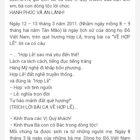
em, bà con dòng tộc lời chúc:
HẠNH PHÚC VÀ AN LÀNH!
Ngày 12 – 13 tháng 3 năm 2011. (Nhằm ngày mồng 8 – 9
tháng hai năm Tân Mão) là ngày lịch sử của dòng họ Đỗ
Việt Nam, trên quê hương Hợp Lễ, trong bài ca “VỀ HỢP
LỄ”: lời ca có câu:
– … “Hợp Lễ! sao mà yêu đến thế!
Lách ca lách cách, tiếng đục tiếng tràng
Hàng Mỹ nghệ đi khắp bốn phương…
Hợp Lễ! đất nghề truyền thống…
và đúng là: “Hợp Lễ”:
– Hợp: với tình người
– Lễ: nghĩa trọn đời
Tự hào mảnh đất quê hương!”
(TRÍCH LỜI BÀI CA VỀ HỢP LỄ)….
– Kính thưa các Vị Quý khách!
– Kính thưa Bà con cô Bác trong dòng tộc!
Mỗi chúng ta được sinh ra từ những người mẹ. Ngày 8
tháng 3 là ngày của những bà mẹ. Dòng họ Đỗ Việt Nam