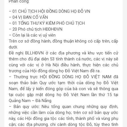
Phân công:
– 01 CHỦ TỊCH HỘI ĐỒNG DÒNG HỌ ĐỖ VN
– 04 VỊ BAN CỐ VẤN
– 01 TỔNG THƯ KÝ KIÊM PHÓ CHỦ TỊCH
– 20 Phó chủ tịch HĐDHĐVN
– Còn lại là các vị uỷ viên
Trên cơ sở đồng hành, đồng thuận không có cấp trên, cấp
dưới.
Đề nghị BLLHĐVN ở các địa phương và khu vực tiến cử
thêm cho đủ đại diện 53 tỉnh thành cả nước, các vị này sẽ
cùng với các vị ở Hà Nội điều hành, thực hiện các chủ
trương của Hội đồng dòng họ Đỗ Việt Nam đề ra.
– Thường trực HỘI ĐỒNG DÒNG HỌ ĐỖ VIỆT NAM đã
soạn thảo bản Quy ước tạm thời của dòng họ Đỗ Việt
Nam, để lấy ý kiến đóng góp của bà con và sẽ thông qua
tại cuộc gặp mặt dòng họ Đỗ Việt Nam lần thứ 15 tại
Quảng Nam – Đà Nẵng.
– Bản quy ước: Nêu tổng quan chung những quy định,
những việc cần làm của dòng họ; trên cơ sở bản quy ước
này, các Hội đồng gia tộc các tỉnh, thành phố và vùng phụ
cận; các địa phương. chi cành dòng tộc Đỗ, tùy theo tình