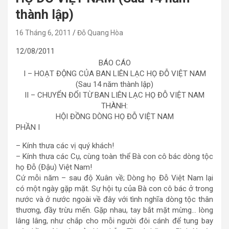
thành lập)
16 Tháng 6, 2011
Đỗ Quang Hòa
12/08/2011
BÁO CÁO
I – HOẠT ĐỘNG CỦA BAN LIÊN LẠC HỌ ĐỖ VIỆT NAM
(Sau 14 năm thành lập)
II – CHUYỂN ĐỔI TỪ BAN LIÊN LẠC HỌ ĐỖ VIỆT NAM
THÀNH:
HỘI ĐỒNG DÒNG HỌ ĐỖ VIỆT NAM
PHẦN I
– Kính thưa các vị quý khách!
– Kính thưa các Cụ, cùng toàn thể Bà con cô bác dòng tộc
họ Đỗ (Đậu) Việt Nam!
Cứ mỗi năm – sau độ Xuân về; Dòng họ Đỗ Việt Nam lại
có một ngày gặp mặt. Sự hội tụ của Bà con cô bác ở trong
nước và ở nước ngoài về đây với tình nghĩa dòng tộc thân
thương, đầy trừu mến. Gặp nhau, tay bắt mặt mừng… lòng
lâng lâng, như chắp cho mỗi người đôi cánh để tung bay