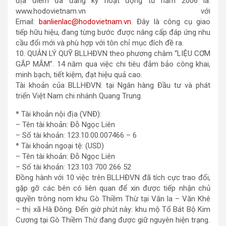
địa điểm đã đăng ký hoạt động từ năm 2006 là:
www.hodovietnam.vn với
Email:
banlienlac@hodovietnam.vn.
Đây là công cụ giao
tiếp hữu hiệu, đang từng bước được nâng cấp đáp ứng nhu
cầu đổi mới và phù hợp với tôn chỉ mục đích đề ra.
10. QUẢN LÝ QUỸ BLLHĐVN theo phương châm “LIỆU CƠM
GẮP MẮM”. 14 năm qua việc chi tiêu đảm bảo công khai,
minh bạch, tiết kiệm, đạt hiệu quả cao.
Tài khoản của BLLHĐVN: tại Ngân hàng Đầu tư và phát
triển Việt Nam chi nhánh Quang Trung.
* Tài khoản nội địa (VNĐ):
– Tên tài khoản: Đỗ Ngọc Liên
– Số tài khoản: 123.10.00.007466 – 6
* Tài khoản ngoại tệ: (USD)
– Tên tài khoản: Đỗ Ngọc Liên
– Số tài khoản: 123.103 700 266 52
Đồng hành với 10 việc trên BLLHĐVN đã tích cực trao đổi,
gặp gỡ các bên có liên quan để xin được tiếp nhận chủ
quyền trông nom khu Gò Thiềm Thừ tại Văn la – Văn Khê
– thị xã Hà Đông. Đến giờ phút này: khu mộ Tổ Bát Bộ Kim
Cương tại Gò Thiềm Thừ đang được giữ nguyên hiện trạng.