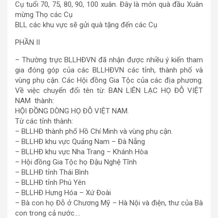
Cụ tuổi 70, 75, 80, 90, 100 xuân. Đây là món quà đầu Xuân
mừng Thọ các Cụ
BLL các khu vực sẽ gửi quà tặng đến các Cụ
PHẦN II
– Thường trực BLLHĐVN đã nhận được nhiều ý kiến tham
gia đóng góp của các BLLHĐVN các tỉnh, thành phố và
vùng phụ cận. Các Hội đồng Gia Tộc của các địa phương.
Về việc chuyển đổi tên từ: BAN LIÊN LẠC HỌ ĐỖ VIỆT
NAM thành:
HỘI ĐỒNG DÒNG HỌ ĐỖ VIỆT NAM.
Từ các tỉnh thành:
– BLLHĐ thành phố Hồ Chí Minh và vùng phụ cận.
– BLLHĐ khu vực Quảng Nam – Đà Nẵng
– BLLHĐ khu vực Nha Trang – Khánh Hòa
– Hội đồng Gia Tộc họ Đậu Nghệ Tĩnh
– BLLHĐ tỉnh Thái Bình
– BLLHĐ tỉnh Phú Yên
– BLLHĐ Hưng Hóa – Xứ Đoài
– Bà con họ Đỗ ở Chương Mỹ – Hà Nội và điện, thư của Bà
con trong cả nước….