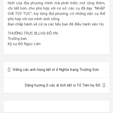
hình của địa phương mình mà phát triển, mở rộng thêm,
chi tiết hơn, cho phù hợp với cơ sở. các cụ đã dạy: “NHẬP
GIA TÙY TỤC”; tùy từng địa phương, có những việc cụ thể
phù hợp với nơi mình sinh sống.
Ban chấp hành sẽ cử ra các tiểu ban để điều hành việc Họ.
THƯỜNG TRỰC BLLHỌ ĐỖ VN
Trưởng ban
Kỹ sư Đỗ Ngọc Liên
Điều
Viếng các anh hùng liệt sĩ ở Nghĩa trang Trường Sơn
hướng
bài
Dâng hương ở các di tích liệt vị Tổ Tiên họ Đỗ
viết