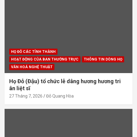
HỌ ĐỖ CÁC TỈNH THÀNH
HOẠT ĐỘNG CỦA BAN THƯỜNG TRỰC
THÔNG TIN DÒNG HỌ
VĂN HOÁ NGHỆ THUẬT
Họ Đỗ (Đậu) tổ chức lễ dâng hương hương tri
ân liệt sĩ
27 Tháng 7, 2026
Đỗ Quang Hòa