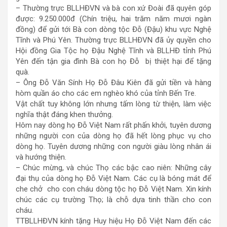
– Thường trực BLLHĐVN và bà con xứ Đoài đã quyên góp
được: 9.250.000đ (Chín triệu, hai trăm năm mươi ngàn
đồng) để gửi tới Bà con dòng tộc Đỗ (Đậu) khu vực Nghệ
Tĩnh và Phú Yên. Thường trực BLLHĐVN đã ủy quyền cho
Hội đồng Gia Tộc họ Đậu Nghệ Tĩnh và BLLHĐ tỉnh Phú
Yên đến tận gia đình Bà con họ Đỗ bị thiệt hại để tặng
quà.
– Ông Đỗ Văn Sính Họ Đỗ Đâu Kiên đã gửi tiền và hàng
hòm quần áo cho các em nghèo khó của tỉnh Bến Tre.
Vật chất tuy không lớn nhưng tấm lòng từ thiện, làm việc
nghĩa thật đáng khen thưởng.
Hôm nay dòng họ Đỗ Việt Nam rất phấn khởi, tuyên dương
những người con của dòng họ đã hết lòng phục vụ cho
dòng họ. Tuyên dương những con người giàu lòng nhân ái
và hướng thiện.
– Chúc mừng, và chúc Thọ các bậc cao niên: Những cây
đại thụ của dòng họ Đỗ Việt Nam. Các cụ là bóng mát để
che chở cho con cháu dòng tộc họ Đỗ Việt Nam. Xin kính
chúc các cụ trường Thọ; là chỗ dựa tinh thần cho con
cháu.
TTBLLHĐVN kính tặng Huy hiệu Họ Đỗ Việt Nam đến các