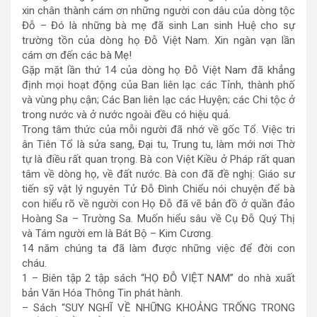
xin chân thành cám ơn những người con dâu của dòng tộc
Đỗ – Đó là những bà mẹ đã sinh Lan sinh Huệ cho sự
trường tồn của dòng họ Đỗ Việt Nam. Xin ngàn vạn lần
cám ơn đến các bà Mẹ!
Gặp mặt lần thứ 14 của dòng họ Đỗ Việt Nam đã khẳng
định mọi hoạt động của Ban liên lạc các Tỉnh, thành phố
và vùng phụ cận; Các Ban liên lạc các Huyện; các Chi tộc ở
trong nước và ở nước ngoài đều có hiệu quả.
Trong tâm thức của mỗi người đã nhớ về gốc Tổ. Việc tri
ân Tiên Tổ là sửa sang, Đại tu, Trung tu, làm mới nơi Thờ
tự là điều rất quan trọng. Bà con Việt Kiều ở Pháp rất quan
tâm về dòng họ, về đất nước. Bà con đã đề nghị: Giáo sư
tiến sỹ vật lý nguyên Tử Đỗ Đình Chiểu nói chuyện để bà
con hiểu rõ về người con Họ Đỗ đã vẽ bản đồ ở quần đảo
Hoàng Sa – Trường Sa. Muốn hiểu sâu về Cụ Đỗ Quý Thị
và Tám người em là Bát Bộ – Kim Cương.
14 năm chúng ta đã làm được những việc để đời con
cháu.
1 – Biên tập 2 tập sách “HỌ ĐỖ VIỆT NAM” do nhà xuất
bản Văn Hóa Thông Tin phát hành.
– Sách “SUY NGHĨ VỀ NHỮNG KHOẢNG TRỐNG TRONG