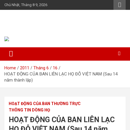
Skip
Chủ Nhật, Tháng 8 9, 2026
to
content
Họ Đỗ (Đậu) Việt Nam
The Do families of Vietnam "Kết nối dòng họ"
Home
2011
Tháng 6
16
HOẠT ĐỘNG CỦA BAN LIÊN LẠC HỌ ĐỖ VIỆT NAM (Sau 14
năm thành lập)
HOẠT ĐỘNG CỦA BAN THƯỜNG TRỰC
THÔNG TIN DÒNG HỌ
HOẠT ĐỘNG CỦA BAN LIÊN LẠC
HỌ ĐỖ VIỆT NAM (Sau 14 năm