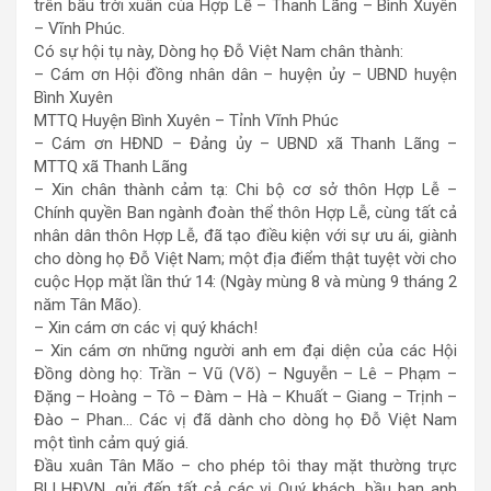
trên bầu trời xuân của Hợp Lễ – Thanh Lãng – Bình Xuyên
– Vĩnh Phúc.
Có sự hội tụ này, Dòng họ Đỗ Việt Nam chân thành:
– Cám ơn Hội đồng nhân dân – huyện ủy – UBND huyện
Bình Xuyên
MTTQ Huyện Bình Xuyên – Tỉnh Vĩnh Phúc
– Cám ơn HĐND – Đảng ủy – UBND xã Thanh Lãng –
MTTQ xã Thanh Lãng
– Xin chân thành cảm tạ: Chi bộ cơ sở thôn Hợp Lễ –
Chính quyền Ban ngành đoàn thể thôn Hợp Lễ, cùng tất cả
nhân dân thôn Hợp Lễ, đã tạo điều kiện với sự ưu ái, giành
cho dòng họ Đỗ Việt Nam; một địa điểm thật tuyệt vời cho
cuộc Họp mặt lần thứ 14: (Ngày mùng 8 và mùng 9 tháng 2
năm Tân Mão).
– Xin cám ơn các vị quý khách!
– Xin cám ơn những người anh em đại diện của các Hội
Đồng dòng họ: Trần – Vũ (Võ) – Nguyễn – Lê – Phạm –
Đặng – Hoàng – Tô – Đàm – Hà – Khuất – Giang – Trịnh –
Đào – Phan… Các vị đã dành cho dòng họ Đỗ Việt Nam
một tình cảm quý giá.
Đầu xuân Tân Mão – cho phép tôi thay mặt thường trực
BLLHĐVN, gửi đến tất cả các vị Quý khách, bầu bạn anh