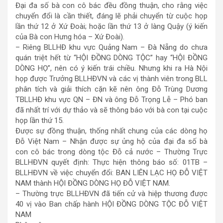
Đại đa số bà con cô bác đều đồng thuận, cho rằng việc
chuyển đổi là cần thiết, đáng lẽ phải chuyển từ cuộc họp
lần thứ 12 ở Xứ Đoài; hoặc lần thứ 13 ở làng Quậy (ý kiến
của Bà con Hưng hóa – Xứ Đoài).
– Riêng BLLHĐ khu vực Quảng Nam – Đà Nẵng do chưa
quán triệt hết từ “HỘI ĐỒNG DÒNG TỘC” hay “HỘI ĐỒNG
DÒNG HỌ”, nên có ý kiến trái chiều. Nhưng khi ra Hà Nội
họp được Trưởng BLLHĐVN và các vị thành viên trong BLL
phân tích và giải thích cặn kẽ nên ông Đỗ Trùng Dương
TBLLHĐ khu vực QN – ĐN và ông Đỗ Trọng Lễ – Phó ban
đã nhất trí với dự thảo và sẽ thông báo với bà con tại cuộc
họp lần thứ 15.
Được sự đồng thuận, thống nhất chung của các dòng họ
Đỗ Việt Nam – Nhận được sự ủng hộ của đại đa số bà
con cô bác trong dòng tộc Đỗ cả nước – Thường Trực
BLLHĐVN quyết định: Thực hiện thông báo số: 01TB –
BLLHĐVN về việc chuyển đổi: BAN LIÊN LẠC HỌ ĐỖ VIỆT
NAM thành HỘI ĐỒNG DÒNG HỌ ĐỖ VIỆT NAM.
– Thường trực BLLHĐVN đã tiến cử và hiệp thương được
40 vị vào Ban chấp hành HỘI ĐỒNG DÒNG TỘC ĐỖ VIỆT
NAM