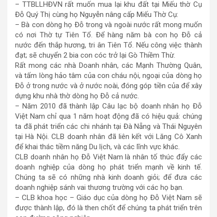
– TTBLLHĐVN rất muốn mua lại khu đất tại Miếu thờ Cụ
Đỗ Quý Thị cùng họ Nguyễn nâng cấp Miếu Thờ Cụ:
– Bà con dòng họ Đỗ trong và ngoài nước rất mong muốn
có nơi Thờ tự Tiên Tổ. Để hàng năm bà con họ Đỗ cả
nước đến thắp hương, tri ân Tiên Tổ. Nếu công việc thành
đạt; sẽ chuyển 2 bia con cóc trở lại Gò Thiềm Thừ.
Rất mong các nhà Doanh nhân, các Mạnh Thường Quân,
và tấm lòng hảo tâm của con cháu nội, ngoại của dòng họ
Đỗ ở trong nước và ở nước noài, đóng góp tiền của để xây
dựng khu nhà thờ dòng họ Đỗ cả nước.
– Năm 2010 đã thành lập Câu lạc bộ doanh nhân họ Đỗ
Việt Nam chỉ qua 1 năm hoạt động đã có hiệu quả: chúng
ta đã phát triển các chi nhánh tại Đà Nẵng và Thái Nguyên
tại Hà Nội. CLB doanh nhân đã liên kết với Lăng Cô Xanh
để khai thác tiềm năng Du lịch, và các lĩnh vực khác.
CLB doanh nhân họ Đỗ Việt Nam là nhân tố thúc đẩy các
doanh nghiệp của dòng họ phát triển mạnh về kinh tế.
Chúng ta sẽ có những nhà kinh doanh giỏi; để đưa các
doanh nghiệp sánh vai thương trường với các họ bạn.
– CLB khoa học – Giáo dục của dòng họ Đỗ Việt Nam sẽ
được thành lập, đó là then chốt để chúng ta phát triển trên