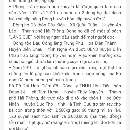
con đường công nghiệp.
– Phong trào khuyến học khuyến tài được quan tâm sâu
sắc. Năm 2010 và 2011 cả nước có 2 dòng họ đạt danh
hiệu và cấp bằng Dòng họ văn hóa cấp huyện đó là:
– Dòng họ Đỗ thôn Đâu Kiên – Xã Quốc Tuấn – Huyện An
Lão – Thành phố Hải Phòng. Dòng họ đã có một tủ sách
“LÀNG QUÊ” với hàng ngàn đầu sách để mọi người đọc.
– Dòng tộc Đậu Công làng Trung Phú – xã Diễn Thành –
Huyện Diễn Châu – tỉnh Nghệ An được UBND huyện Diễn
Châu trao tặng: “Dòng họ văn hóa”. Việc khen thưởng các
cháu học giỏi được làm thường xuyên tại các chi họ.
– Năm 2010: Lũ lụt hoành hành tại miền Trung ruột thịt. Lũ
chồng lên lũ gây bao khó khăn trong cuộc sống của Bà
con. Cả nước hướng về miền Trung.
Bà Đỗ Thị Hòa: Giám đốc Công ty TNHH Hòa Tiến thôn
Đoan Lễ – xã Tam Hưng – huyện Thủy Nguyên – Thành
phố Hải Phòng, đã trực tiếp đi ô tô vào thôn I – xã Đức
Nhân – huyện Đức Thọ – tỉnh Hà Tĩnh: Cứu trợ tận tay cho
bà con trong thôn với: 2.500kg gạo; 60 thùng mì ăn liền.
520 quyển sách học sinh và 2.000.000đ (hai triệu đồng)
tiền mặt. Thật quý hơn vàng! khi “một miếng khi đói hơn cả
gói khi no”.