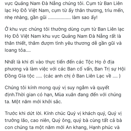
vực Quảng Nam Đà Nẵng chúng tôi. Cụm từ Ban Liên
lạc Họ Đỗ Việt Nam, cụm từ ấy thân thương, trìu mến,
nhẹ nhàng, gần gũi ……………… làm sao ấy!
Ở khu vực chúng tôi thường dùng cụm từ Ban Liên lạc
Họ Đỗ Việt Nam khu vực Quảng Nam Đà Nẵng rất là
thân thiết, thắm đượm tình yêu thương dễ gần gũi và
loang tỏa….
Nhất là khi đi vào thực tiển đến các Tộc Họ ở địa
phương và làm việc với các Ban cố vấn, Ban Trị sự Hội
Đồng Gia tộc ….. (các anh chị ở Ban Liên Lạc về …. )
Chúng tôi kính mong quý vị suy ngẫm và quyết
định.Thời gian có hạn, Mùa xuân đang đến với chúng
ta. Một năm mới khởi sắc.
Trước khi dứt lời. Kính chúc Quý vị khách quý, Quý vị
trưởng lão, cao niên, Quý ông, quý bà cùng tất cả bà
con chúng ta một năm mới An khang, Hạnh phúc và