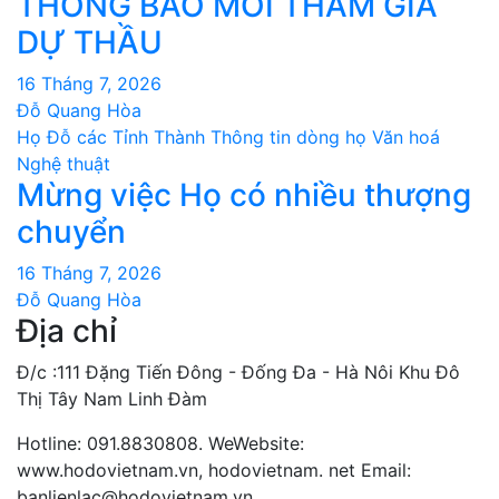
THÔNG BÁO MỜI THAM GIA
DỰ THẦU
16 Tháng 7, 2026
Đỗ Quang Hòa
Họ Đỗ các Tỉnh Thành
Thông tin dòng họ
Văn hoá
Nghệ thuật
Mừng việc Họ có nhiều thượng
chuyển
16 Tháng 7, 2026
Đỗ Quang Hòa
Địa chỉ
Đ/c :111 Đặng Tiến Đông - Đống Đa - Hà Nôi Khu Đô
Thị Tây Nam Linh Đàm
Hotline: 091.8830808. WeWebsite:
www.hodovietnam.vn, hodovietnam. net Email:
banlienlac@hodovietnam.vn