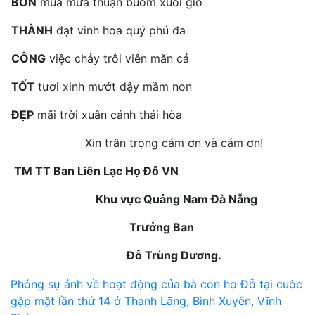
BỐN
mùa mưa thuận buồm xuôi gió
THÀNH
đạt vinh hoa quý phú đa
CÔNG
việc chảy trôi viên mãn cả
TỐT
tươi xinh mướt dậy mầm non
ĐẸP
mãi trời xuân cảnh thái hòa
Xin trân trọng cám ơn và cám ơn!
TM TT Ban Liên Lạc Họ Đỗ VN
Khu vực Quảng Nam Đà Nẵng
Trưởng Ban
Đỗ Trùng Dương.
Điều
Phóng sự ảnh về hoạt động của bà con họ Đỗ tại cuộc
gặp mặt lần thứ 14 ở Thanh Lãng, Bình Xuyên, Vĩnh
hướng