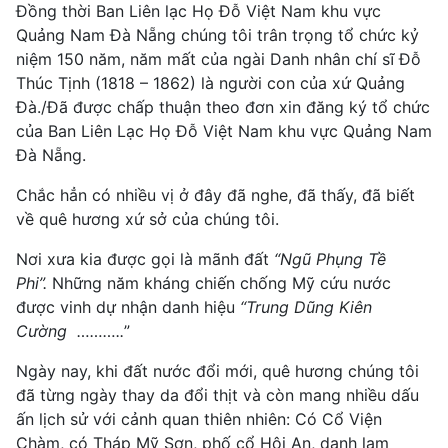
Đồng thời Ban Liên lạc Họ Đỗ Việt Nam khu vực
Quảng Nam Đà Nẵng chúng tôi trân trọng tổ chức kỷ
niệm 150 năm, năm mất của ngài Danh nhân chí sĩ Đỗ
Thúc Tịnh (1818 – 1862) là người con của xứ Quảng
Đà./Đã được chấp thuận theo đơn xin đăng ký tổ chức
của Ban Liên Lạc Họ Đỗ Việt Nam khu vực Quảng Nam
Đà Nẵng.
Chắc hẳn có nhiều vị ở đây đã nghe, đã thấy, đã biết
về quê hương xứ sở của chúng tôi.
Nơi xưa kia được gọi là mãnh đất
“Ngũ Phụng Tề
Phi”.
Những năm kháng chiến chống Mỹ cứu nước
được vinh dự nhận danh hiệu
“Trung Dũng Kiên
Cường ………..
”
Ngày nay, khi đất nước đổi mới, quê hương chúng tôi
đã từng ngày thay da đổi thịt và còn mang nhiều dấu
ấn lịch sử với cảnh quan thiên nhiên: Có Cổ Viện
Chàm, có Tháp Mỹ Sơn, phố cổ Hội An, danh lam