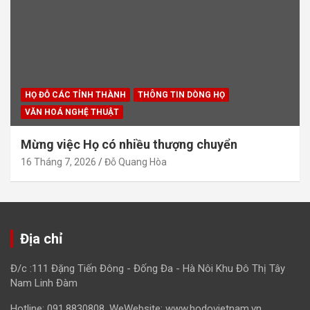
HỌ ĐỖ CÁC TỈNH THÀNH
THÔNG TIN DÒNG HỌ
VĂN HOÁ NGHỆ THUẬT
Mừng việc Họ có nhiều thượng chuyển
16 Tháng 7, 2026
Đỗ Quang Hòa
Địa chỉ
Đ/c :111 Đặng Tiến Đông - Đống Đa - Hà Nôi Khu Đô Thị Tây
Nam Linh Đàm
Hotline: 091.8830808. WeWebsite: www.hodovietnam.vn,