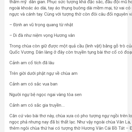
thẩm mỹ dân gian. Phục sức tượng khá đặc sắc, đầu đội mũ ho
ngoài khoác áo dài, tay áo thụng buông dài mềm mại, từ vai c
ngực và cánh tay. Cùng với tượng thờ còn đôi câu đối nguyên 
– Định an vũ trọng quang từ nhật
– Di đà như niệm vọng Hương vân
Trong chùa còn giữ được một quả cầu (linh vật) bằng gỗ trò của
Quốc Vương. Dân làng ở đây còn truyền tụng bài thơ cổ có đoạ
Cảnh am cổ tích đã lâu
Trên giời dưới phật ngự về chùa am
Cảnh am có sắc vua ban
Người ngự bệ ngọc ngai vàng tòa sen
Cảnh am có sắc gia truyền….
Căn cứ vào bài thơ này, chùa xưa có pho tượng ngự ngồi trên l
ngọc phả nhưng nay đã bị thất lạc. Như vậy ngoài chùa Vân La,
thêm ngôi chùa thứ hai có tượng thờ Hương Vân Cái Bồ Tát – Đ