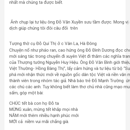
nhất mà chúng ta được biết.
Ảnh chụp lại tư liệu ông Đỗ Văn Xuyền sưu tầm được. Mong vị
dịch giúp chúng tôi đôi câu đối trên
Tượng thờ cụ Đỗ Quí Thị ở c Vân La, Hà Đông
Chuyện nổ như pháo ran, cao hứng ông Đỗ Đình Dương đọc c
mới sáng tác trong chuyến đi xuyên Việt đi thăm các nghĩa trang
của Thượng tướng Nguyễn Huy Hiệu. Ông Đỗ Văn Bình giới thiệu
Việt Thường- Hồng Bàng Thị”, lấy cảm hứng và tư liệu từ bộ “
phá mới nhận thức mới về nguồn gốc dân tộc Việt và nền văn m
thành viên trong nhóm tác giả. Nhà báo trẻ Đỗ Mạnh Trường ứn
các chú các anh. Tuy không biết làm thơ chủ nhà cũng mạo mu
sấm, góp một bài:
CHÚC tết bà con họ Đỗ ta
MỪNG xuân, mừng tết khắp mọi nhà
NĂM mới thêm nhiều hạnh phúc mới
MỚI cả niềm vui mãi chẳng già.