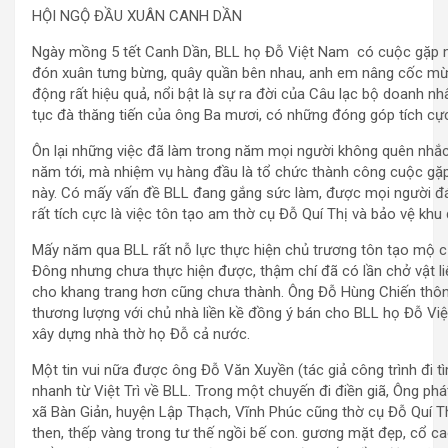
HỘI NGỘ ĐẦU XUÂN CANH DẦN
Ngày mồng 5 tết Canh Dần, BLL họ Đỗ Việt Nam có cuộc gặp 
đón xuân tưng bừng, quây quần bên nhau, anh em nâng cốc m
động rất hiệu quả, nổi bật là sự ra đời của Câu lạc bộ doanh n
tục đà thăng tiến của ông Ba mươi, có những đóng góp tích cự
Ôn lại những việc đã làm trong năm mọi người không quên nhắc
năm tới, mà nhiệm vụ hàng đầu là tổ chức thành công cuộc gặ
này. Có mấy vấn đề BLL đang gắng sức làm, được mọi người đ
rất tích cực là việc tôn tạo am thờ cụ Đỗ Quí Thị và bảo vệ khu
Mấy năm qua BLL rất nỗ lực thực hiện chủ trương tôn tạo mộ c
Đông nhưng chưa thực hiện được, thậm chí đã có lần chở vật li
cho khang trang hơn cũng chưa thành. Ông Đỗ Hùng Chiến thôn
thương lượng với chủ nhà liền kề đồng ý bán cho BLL họ Đỗ Vi
xây dựng nhà thờ họ Đỗ cả nước.
Một tin vui nữa được ông Đỗ Văn Xuyền (tác giả công trình đi t
nhanh từ Việt Trì về BLL. Trong một chuyến đi điền giã, Ông phá
xã Bàn Giản, huyện Lập Thạch, Vĩnh Phúc cũng thờ cụ Đỗ Quí T
then, thếp vàng trong tư thế ngồi bế con. gương mặt đẹp, cổ c