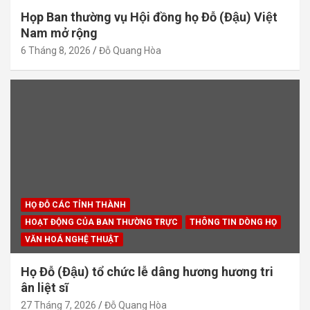
Họp Ban thường vụ Hội đồng họ Đỗ (Đậu) Việt
Nam mở rộng
6 Tháng 8, 2026
Đỗ Quang Hòa
HỌ ĐỖ CÁC TỈNH THÀNH
HOẠT ĐỘNG CỦA BAN THƯỜNG TRỰC
THÔNG TIN DÒNG HỌ
VĂN HOÁ NGHỆ THUẬT
Họ Đỗ (Đậu) tổ chức lễ dâng hương hương tri
ân liệt sĩ
27 Tháng 7, 2026
Đỗ Quang Hòa