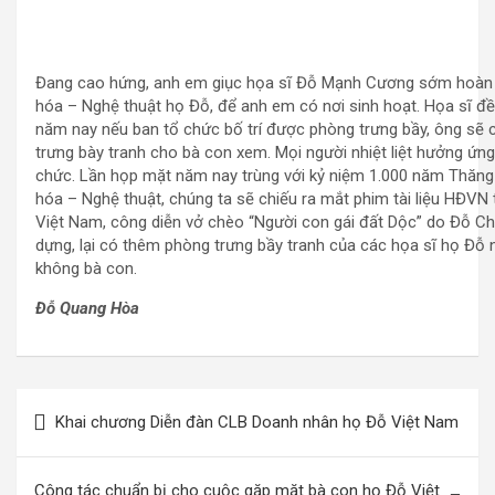
Đang cao hứng, anh em giục họa sĩ Đỗ Mạnh Cương sớm hoàn t
hóa – Nghệ thuật họ Đỗ, để anh em có nơi sinh hoạt. Họa sĩ đề
năm nay nếu ban tổ chức bố trí được phòng trưng bầy, ông sẽ 
trưng bày tranh cho bà con xem. Mọi người nhiệt liệt hưởng ứng, 
chức. Lần họp mặt năm nay trùng với kỷ niệm 1.000 năm Thăng
hóa – Nghệ thuật, chúng ta sẽ chiếu ra mắt phim tài liệu HĐVN t
Việt Nam, công diễn vở chèo “Người con gái đất Dộc” do Đỗ C
dựng, lại có thêm phòng trưng bầy tranh của các họa sĩ họ Đỗ nữ
không bà con.
Đỗ Quang Hòa
Điều
Khai chương Diễn đàn CLB Doanh nhân họ Đỗ Việt Nam
hướng
bài
Công tác chuẩn bị cho cuộc gặp mặt bà con họ Đỗ Việt