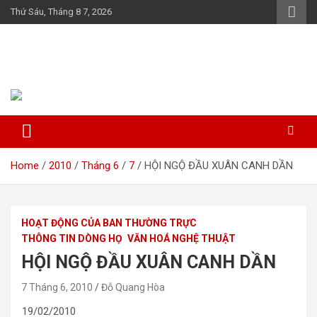
Skip
Thứ Sáu, Tháng 8 7, 2026
to
content
Họ Đỗ (Đậu) Việt Nam
The Do families of Vietnam "Kết nối dòng họ"
Home
2010
Tháng 6
7
HỘI NGỘ ĐẦU XUÂN CANH DẦN
HOẠT ĐỘNG CỦA BAN THƯỜNG TRỰC
THÔNG TIN DÒNG HỌ
VĂN HOÁ NGHỆ THUẬT
HỘI NGỘ ĐẦU XUÂN CANH DẦN
7 Tháng 6, 2010
Đỗ Quang Hòa
19/02/2010