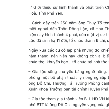
II/ Giới thiệu sự hình thành và phát triể
Hoà, Tỉnh Phú Yên,
– Cách đây trên 250 năm ông Thuỷ Tổ tên 
miệt ngoài đến Thôn Đông Lộc, xã Hoà Thắ
hiện nay hình thành 4 phái, còn một vị cư 
Lộc đã sinh hạ 11 đời, tổ chức thành 6 chi, 
Ngày xưa các cụ có lập phả nhưng do chiến 
năm tháng, nên hiện nay không còn ai biế
chúc thọ, khuyến học… tổ chức tại nhà tộ
– Gia tộc sống chủ yếu bằng nghề nông. đ
phóng một bộ phận thoát ly nông nghiệp t
ông Đỗ Chi, Thượng Tá Trưởng Phòng cảnh 
Xuân Khoa Trưởng ban tài chính Huyện Ph
– Gia tộc tham gia thành viên BLL HĐ VN 
phó BTT là ông Đỗ Chi, nguyện vọng của gi