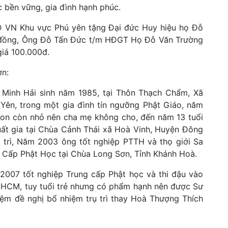
c bền vững, gia đình hạnh phúc.
Đ VN Khu vực Phú yên tặng Đại đức Huy hiệu họ Đỗ
0 đồng, Ông Đỗ Tấn Đức t/m HĐGT Họ Đỗ Văn Trường
giá 100.000đ.
ơn:
 Minh Hải sinh năm 1985, tại Thôn Thạch Chẩm, Xã
Yên, trong một gia đình tín ngưỡng Phật Giáo, năm
 con còn nhỏ nên cha mẹ không cho, đến năm 13 tuổi
uất gia tại Chùa Cảnh Thái xã Hoà Vinh, Huyện Đông
 trì, Năm 2003 ông tốt nghiệp PTTH và thọ giới Sa
 Cấp Phật Học tại Chùa Long Sơn, Tỉnh Khánh Hoà.
2007 tốt nghiệp Trung cấp Phật học và thi đậu vào
ố HCM, tuy tuổi trẻ nhưng có phẩm hạnh nên được Sư
iệm đề nghị bổ nhiệm trụ trì thay Hoà Thượng Thích