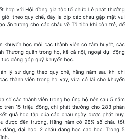
t hợp với Hội đồng gia tộc tổ chức Lễ phát thưởng
giỏi theo quy chế, đây là dịp các cháu gặp mặt vui
tạo ấn tượng cho các cháu về Tổ tiên khi còn trẻ, để
an khuyến học mời các thành viên có tâm huyết, các
h Thường quân trong họ, kể cả nội, ngoại dự, động
ếp tục đóng góp quỹ khuyến học.
ản lý sử dụng theo quy chế, hằng năm sau khi chi
 các thành viên trong họ vay, vừa có lãi cho khuyến
 đa số các thành viên trong họ ủng hộ nên sau 5 năm
 trên 15 triệu đồng, chi phát thưởng cho 283 phần
g, kết quả học tập của các cháu ngày được phát huy.
đều được đền trường, Hăng năm có 98% số cháu tốt
 đẳng, đại học. 2 cháu đang học cao học. Trong 5
ỉnh.