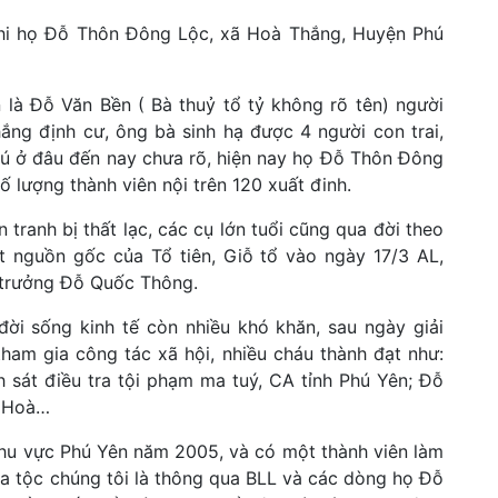
n Chi họ Đỗ Thôn Đông Lộc, xã Hoà Thắng, Huyện Phú
là Đỗ Văn Bền ( Bà thuỷ tổ tỷ không rõ tên) người
ng định cư, ông bà sinh hạ được 4 người con trai,
trú ở đâu đến nay chưa rõ, hiện nay họ Đỗ Thôn Đông
số lượng thành viên nội trên 120 xuất đinh.
tranh bị thất lạc, các cụ lớn tuổi cũng qua đời theo
t nguồn gốc của Tổ tiên, Giỗ tổ vào ngày 17/3 AL,
c trưởng Đỗ Quốc Thông.
ời sống kinh tế còn nhiều khó khăn, sau ngày giải
ham gia công tác xã hội, nhiều cháu thành đạt như:
sát điều tra tội phạm ma tuý, CA tỉnh Phú Yên; Đỗ
ú Hoà…
khu vực Phú Yên năm 2005, và có một thành viên làm
a tộc chúng tôi là thông qua BLL và các dòng họ Đỗ