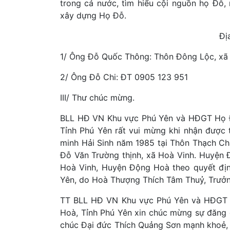
trong cả nước, tìm hiểu cội nguồn họ Đỗ,
xây dựng Họ Đỗ.
Địa
1/ Ông Đỗ Quốc Thông: Thôn Đông Lộc, xã 
2/ Ông Đỗ Chi: ĐT 0905 123 951
III/ Thư chúc mừng.
BLL HĐ VN Khu vực Phú Yên và HĐGT Họ Đ
Tỉnh Phú Yên rất vui mừng khi nhận được 
minh Hải Sinh năm 1985 tại Thôn Thạch Ch
Đỗ Văn Trường thịnh, xã Hoà Vinh. Huyện 
Hoà Vinh, Huyện Động Hoà theo quyết đị
Yên, do Hoà Thượng Thích Tâm Thuỷ, Trưởn
TT BLL HĐ VN Khu vực Phú Yên và HĐGT H
Hoà, Tỉnh Phú Yên xin chúc mừng sự đăng 
chúc Đại đức Thích Quảng Sơn mạnh khoẻ, 