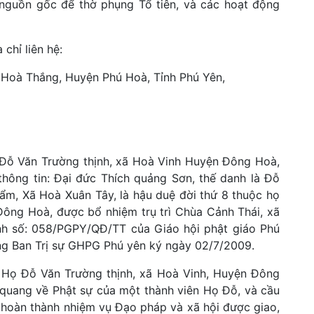
 nguồn gốc để thờ phụng Tổ tiên, và các hoạt động
 chỉ liên hệ:
Hoà Thắng, Huyện Phú Hoà, Tỉnh Phú Yên,
ỗ Văn Trường thịnh, xã Hoà Vinh Huyện Đông Hoà,
thông tin: Đại đức Thích quảng Sơn, thế danh là Đỗ
ẩm, Xã Hoà Xuân Tây, là hậu duệ đời thứ 8 thuộc họ
Đông Hoà, được bổ nhiệm trụ trì Chùa Cảnh Thái, xã
nh số: 058/PGPY/QĐ/TT của Giáo hội phật giáo Phú
g Ban Trị sự GHPG Phú yên ký ngày 02/7/2009.
ọ Đỗ Văn Trường thịnh, xã Hoà Vinh, Huyện Đông
quang về Phật sự của một thành viên Họ Đỗ, và cầu
hoàn thành nhiệm vụ Đạo pháp và xã hội được giao,