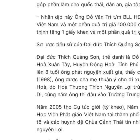
góp phần làm cho quốc thái, dân an, gia tộ
– Nhân dịp này Ông Đỗ Văn Trí t/m BLL H
Việt Nam và một phần quà trị giá 100.00
thịnh tặng 1 giấy khen và một phần quà trị 
Sơ lược tiểu sử của Đại đức Thích Quảng S
Đại đức Thích Quảng Sơn, thế danh là Đỗ
Hoà Xuân Tây, Huyện Động Hoà, Tỉnh Phú 
lên 8 tuổi ông phát nguyện xuất gia, thấy
(1998), ông được cha mẹ thuận ý cho đi x
Hoà, do Hoà Thượng Thích Nguyên Lợi trù
Di, cùng năm ông thi đậu vào Trường Trung
Năm 2005 thọ Cụ túc giới (tỳ kheo), Năm 
Học Viện Phật giáo Việt Nam tại thành ph
tổ và các huynh đệ Chùa Cảnh Thái tín nh
nguyên Lợi.