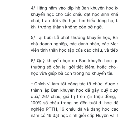
4/ Hằng năm vào dịp hè Ban khuyến học kế
khuyến học cho các cháu đạt học sinh Khá 
chơi, trao đổi việc học, tìm hiểu dòng họ, 
khi trưởng thành không còn bỡ ngỡ.
5/ Tại buổi Lễ phát thưởng khuyến học, B
nhà doanh nghiệp, các danh nhân, các Mạn
viên tinh thần học tập của các cháu, và ti
6/ Quỹ khuyến học do Ban khuyến học qu
thưởng số còn lại gởi tiết kiệm, hoặc cho
học vừa giúp bà con trong họ khuyến tài.
– Chính vì làm tốt công tác tổ chức, được
thành lập Ban khuyến học đã gây quỹ được
quà/ 267 cháu, giá trị trên 7,5 triệu đồn
100% số cháu trong họ đến tuổi đi học 
nghiệp PTTH, 16 cháu đã và đang học cao
năm có 16 đạt học sinh giỏi cấp Huyện và T