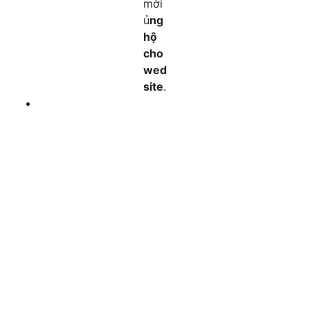
mời
ủ
ng
hộ
cho
wed
site
.