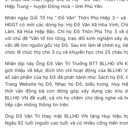
Hiệp Trung – huyện Đông Hoà – tỉnh Phú Yên.
Nhân ngày Giỗ Tổ Họ ” Đỗ Văn” Thôn Phú Hiệp 3 – xã 
HĐGT có mời các dòng họ: Họ Đỗ Văn Xã Hòa Vinh, Chi
Lâm. Xã Hòa Hiệp Bắc. Chi họ Đỗ Thôn Phú Thọ 3 về dự
với chủ đề “Vấn tổ tìm tông, trao đổi kinh nghiệm xây 
vấn đề tìm nguồn gốc Họ Đỗ. Sau khi làm lễ chính kỵ, tiên
chức lễ chúc thọ cho 3 cụ và khuyến học cho 25 cháu học
Nhân dịp này Ông Đỗ Văn Trí Trưởng BTT BLLHĐ VN K
giới thiệu về Mục đích tôn chỉ hoạt động của BLLHĐ V
số sản phẩm của họ Đỗ đã phát hành như: Sách họ Đỗ, th
Trang Website họ Đỗ, Nhạc họ Đỗ, biểu trưng. Huy h
thời vận động bà con đóng góp xây dựng các khu d
BLLHĐ VN đề xuất, cả chi họ chăm chú lắng nghe và h
tiếp cận những thông tin trên.
Ông Đỗ Văn Trí thay mặt BLLHĐ VN tặng Huy hiệu h
Ngâu 92 tuổi (người cao tuổi và có nhiều cống hiến tro