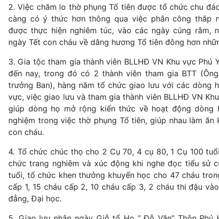
2. Việc chăm lo thờ phụng Tổ tiên được tổ chức chu đá
càng có ý thức hơn thông qua việc phân công thắp
được thực hiện nghiêm túc, vào các ngày cúng rằm, 
ngày Tết con cháu về dâng hương Tổ tiên đông hơn nhữ
3. Gia tộc tham gia thành viên BLLHĐ VN Khu vực Phú 
đến nay, trong đó có 2 thành viên tham gia BTT (Ông
trưởng Ban), hàng năm tổ chức giao lưu với các dòng 
vực, việc giao lưu và tham gia thành viên BLLHĐ VN Kh
giúp dòng họ mở rộng kiến thức về hoạt động dòng h
nghiệm trong việc thờ phụng Tổ tiên, giúp nhau làm ăn k
con cháu.
4. Tổ chức chúc thọ cho 2 Cụ 70, 4 cụ 80, 1 Cụ 100 tuổi
chức trang nghiêm và xúc động khi nghe đọc tiểu sử c
tuổi, tổ chức khen thưởng khuyến học cho 47 cháu tro
cấp 1, 15 cháu cấp 2, 10 cháu cấp 3, 2 cháu thi đậu và
đẳng, Đại học.
5. Giao lưu nhân ngày Giỗ tổ Họ ” Đỗ Văn” Thôn Phú 